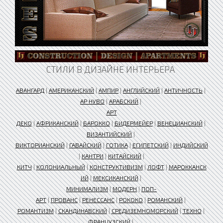
СТИЛИ В ДИЗАЙНЕ ИНТЕРЬЕРА
АВАНГАРД
|
АМЕРИКАНСКИЙ
|
АМПИР
|
АНГЛИЙСКИЙ
|
АНТИЧНОСТЬ
|
АР НУВО
|
АРАБСКИЙ
|
АРТ
ДЕКО
|
АФРИКАНСКИЙ
|
БАРОККО
|
БИДЕРМЕЙЕР
|
ВЕНЕЦИАНСКИЙ
|
ВИЗАНТИЙСКИЙ
|
ВИКТОРИАНСКИЙ
|
ГАВАЙСКИЙ
|
ГОТИКА
|
ЕГИПЕТСКИЙ
|
ИНДИЙСКИЙ
|
КАНТРИ
|
КИТАЙСКИЙ
|
КИТЧ
|
КОЛОНИАЛЬНЫЙ
|
КОНСТРУКТИВИЗМ
|
ЛОФТ
|
МАРОККАНСК
ИЙ
|
МЕКСИКАНСКИЙ
|
МИНИМАЛИЗМ
|
МОДЕРН
|
ПОП-
АРТ
|
ПРОВАНС
|
РЕНЕССАНС
|
РОКОКО
|
РОМАНСКИЙ
|
РОМАНТИЗМ
|
СКАНДИНАВСКИЙ
|
СРЕДИЗЕМНОМОРСКИЙ
|
ТЕХНО
|
ФРАНЦУЗСКИЙ
|