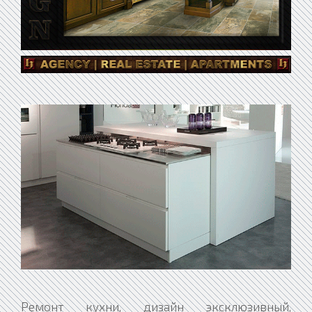
Ремонт кухни, дизайн эксклюзивный, качественный ремонт – отделка квартир и офисов по оптимальным ценам. Роль кухни в любой квартире трудно переоценить. В доме может не быть гостиной, столовой, кабинета - но кухня есть у всех. Поэтому к ней необходимо относится с большим вниманием и обустроить ее таким образом, чтобы она стала максимально комфортной для всех и в то же время оставалась предельно функциональной. Коллекции "BOXETTI". Коллекции Boxetti можно обозначить в трех основных номинациях дизайна - авангардная эстетика минимализма, априорная креативность передовых технологий и максимальная требовательность к функциональности вещи. Абсолютно все элементы дизайна "BOXETTI", призваны отвечать основной цели - достижение максимальной эффективности атрибута, в предъявлении к нему, функционального требования пригодности. Способность, по требованию, превращения частей, в компактно-монолитное целое, имеет решающее значение для концепции дизайна Boxetti, с целью получения пространственной свободы комфорта и ликвидации ограничений. Коллекции "BOXETTI" - это всегда оригинальная и ручная работа, исключительность качества материалов, а также конструктивность в технологических решениях. Креативная кухня-трансформер от "Boxetti". Во многих домах и квартирах кухня одновременно выполняет задачи столовой, а в последнее время стало модным объединять кухню с гостиной. Ремонт кухни не сильно отличается от ремонта любой другой комнаты, но есть здесь и свои особенности. Например, при проектировании и перепланировке необходимо учитывать, где проходят коммуникации (вода, газ, электричество, вентиляция). Ремонт и отделка кухни требуют тщательного подхода с учетом размеров помещения, его конструктивных особенностей и Ваших пожеланий, касающихся кухонной мебели и бытовой техники. Конечно, помимо красивого внешнего вида кухня должна обладать определенными качествами, соответствовать требованиям удобства и функциональности. Идеальная кухня - обязательно просторная и светлая, с тщательно продуманной планировкой и отделкой помещения. Здесь всё должно быть на своих местах, а сама кухня непременно должна содержаться в порядке: никаких текущих кранов, отваливающихся ручек или треснувшей плитки, неровного или отходящего линолеума и облезлой краски на стенах или потолке. Наша компания готова предложить Вам любой вид ремонта кухни под ключ - косметический, улучшенный, евроремонт. Косметический ремонт кухниКосметический ремонт кухни - это демонтаж старых покрытий потолка, стен и пола, заделка трещин, шпаклевка и выравнивание указанных поверхностей; замена дверных и оконных блоков; окраска и оклейка обоями. Капитальный ремонт кухни под ключ включает качественную перепланировку, изменения в системе электропроводки, тепло- и газоснабжения (с заменой старых систем), штукатурка и последующая отделка потолков и стен, изменение самой структуры кухни и внесение декоративных элементов средней степени сложности (ниши, арки, окна). Евроремонт кухниЕвроремонт кухни подразумевает полный комплекс проектных, ремонтных, отделочных и дизайнерских работ с применением материалов самого высокого качества, современных технологий и оборудования. Такой ремонт, как правило, включает полный комплекс работ с дизайн-проектом и авторский надзор. Конфигурация перечисленных работ может меняться по желанию заказчика. Мы учтём все Ваши требования и пожелания. В зависимости от образа жизни хозяев кухня в интерьере современного дома может играть разную роль. Если кухня не предназначена для того, чтобы на ней готовили, то ее объединяют с гостиной и столовой. Такая кухня, например, в доме холостяка или молодой бездетной семьи, может состоять из минимума мебели, практически только из бытовой техники. Эта стильная небольшая кухня состоит из большого холодильника с отделениями для вина, варочной поверхности и мойки. Стойки для посуды (стекло и пластик) и небольшой хромированный сервировочный столик имеют ролики и могут передвигаться. В такой кухне вытяжка почти не используется и имеет скорее функцию декоративной полочки. Совсем другое дело, когда кухня используется по ее прямому назначению и в полной мере: на ней готовят часто и для всей семьи. В такой кухне много разнообразной бытовой техники и должно быть достаточно мебели - все должно служить максимальному удобству для приготовления еды. Поэтому основной критерий проектирования такой кухни - функциональность, и с этой точки зрения кухню лучше изолировать. Современная кухня - часто наиболее "продвинутое" помещение в доме, больше всего насыщенное бытовой техникой. Но даже самое высокотехнологичное оборудование в наше время довольно быстро изживает себя - ведь техника практически каждый год обновляется, и нужно быть готовым к тому, что купленная сегодня стиральная или посудомоечная машина завтра уже устареет. Поэтому, может быть, и не стоит подбирать технику только по принципу новизны. Имеет смысл, приобретая бытовую технику, обратить особое внимание не только на ее технические характеристики, но и продумать, насколько органично она впишется в общее дизайнерское решение интерьера кухни. При этом стилевое единство, конечно, лучше соблюдать, однако бывают интересные варианты, когда в классическую кухню или в кухню-"кантри" устанавливается "хай-тековское" оборудование. Смешение стилей дело рискованное, но и результат может быть очень оригинальным. Но, стремясь к гармонии стиля, ошибочно было бы считать, что "консервативная" кухня в классическом стиле или стиле "ретро" не может быть оснащена по последнему слову техники. Компании-производители часто делают кухонную мебель по индивидуальному заказу, поэтому техника может быть спрятана за деревянными панелями. Создается полное ощущение кухни в старинном поместье: присутствие современной бытовой техники можно угадать, но нельзя увидеть. Еще одно направление в создании кухонной техники - производство стилизованного оборудования. У многих компаний есть целые ретро-серии, включающие духовку, варочную поверхность и вытяжку. В белой кухне в стиле "кантри" даже вытяжка может быть обшита деревянным коробом под цвет мебели, для достижения гармонии в интерьере в этом же стиле выполняется плита. Кухни в современном стиле, в отличие вариантов "под старину", требуют демонстрации техники. В таких кухнях техника сама является украшением и важной декоративной деталью интерьера. Как правило, при обустройстве такой кухни все предметы (плиты, духовки, СВЧ и т. д.) покупаются у одного производителя. Это самый простой способ выдержать стиль. А какой технике отдать предпочтение: "соло" или встраиваемой? Сегодня встраиваемая техника более популярна, так как позволяет воплотить практически любые дизайнерские решения. Встраиваются даже вытяжки: по мощности они не отстают от вытяжек-"соло", но спрос на них все же меньше. Самый частый "солист" - холодильник, причем металлические модели в стиле хай-тек и выглядят привлекательно и сочетаются практически с любой мебелью в современном стиле. К преимуществам встраиваемой техники, помимо того, что она выглядит с мебелью единым блоком, можно отнести и высокую гигиеничность: чем меньше щелей, тем меньше мусора. А вот неоспоримым преимуществом техники "соло" является ее мобильность: так, чтобы переместить плиту не придется двигать всю мебель и менять обстановку. По уровню используемых технологий и, соответственно, ценам всю кухонную технику можно условно разделить на технику класса люкс, среднего и эконом-класса. Технологии на кухне с техникой люкс достигают высокого уровня развития. Например, вытяжка на импульсном уровне определяет оптимальный режим, соответствующий работе индукционной варочной поверхности, которую, в свою очередь, трудно назвать плитой. Приготовление пищи здесь происходит за счет контакта индукционной поверхности с посудой, на дне которой содержится магнитный слой Плоскость плиты в течение всего процесса остается холодной. Холодильник сам вырабатывает лед, показывает кино и заказывает продукты через Интернет. Кофеварки и другая "мелкая" техника на суперкухне тоже встроенные. Приборы на кухне среднего класса тоже, как правило, встраиваемые. Вытяжки имеют сенсорную панель управления (управляются касанием), холодильник - двухкамерный, а для хранения вина может быть установлен отдельный холодильный шкаф. Керамическая варочная панель встроена в столешницу, а духовка имеет систему самоочистки, когда без остатка сжигаются скопившиеся на стенках жировые отложения. СВЧ-печь, комбайн, тостер на кухне есть, но не встроены, как в кухнях люкс-класса. И, наконец, техника для кухни эконом-класса. Если вы ограничены в средствах, это вовсе не значит, что комфортно оборудовать кухню вам не удастся. Сэкономить можно, купив не встраиваемую технику, а вариант "соло". Качество работы плиты и ее технические характеристики от этого не пострадают. Вытяжку с более дорогим "отводом" воздуха можно заменить на модель с рециркуляцией. А вместо двухкамерного холодильника вполне успешно может работать холодильник с одной морозильной камерой. Уют и удобство на кухне часто определяются не степенью ее "навороченности", а умением удачно распланировать пространство и найти изюминку в декоре. Главное при проектировании и выборе варианта оформления кухни - проанализировать свой уклад жизни и, в зависимости от этого, определить перечень необходимых функций помещения. И тогда даже самая лаконичная композиция, может стать для вас вполне достаточным и исчерпывающим вариантом любимой кухни. Кухня всегда была самым важным уголком в доме, ведь она служит не только для приема пищи, но и для дружеских посиделок, воспитания детей и «семейных советов». Кухня – центр семейной жизни и вместе с тем «рабочее место», поэтому она должна быть не только красивой, но и удобной. Также важна правильная организация ее пространства. Лучше всего в этом поможет приобретение кухонного гарнитура, выбор которого, впрочем, дело не из легких. Уже на стадии планирования будущей обстановки вашей кухни необходимо четко себе представлять, как, на ваш вкус, она должна выглядеть. В современной кухне приоритетами являются удобство и