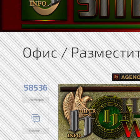
Офис / Размести
58536
Просмотров
Обсудить