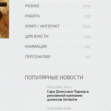
РАЗНОЕ
[148]
РАБОТА
[53]
КОМП / ИНТЕРНЕТ
[292]
ДЛЯ ВЛАСТИ
[28]
АНИМАЦИЯ
[39]
ПЕРСОНАЛИИ
[31]
ПОПУЛЯРНЫЕ НОВОСТИ
17.02.2015, 20:52
Сара Джессика Паркер в
рекламной кампании
джинсов Jordache
17.05.2015, 14:58