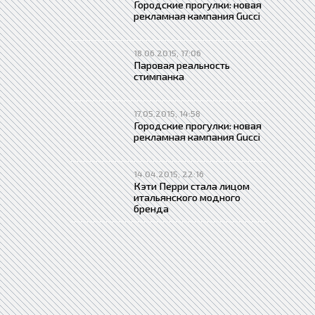
Городские прогулки: новая
рекламная кампания Gucci
18.06.2015, 17:06
Паровая реальность
стимпанка
17.05.2015, 14:58
Городские прогулки: новая
рекламная кампания Gucci
14.04.2015, 22:16
Кэти Перри стала лицом
итальянского модного
бренда