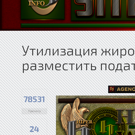
Утилизация жиро
разместить пода
78531
Просмотр
24