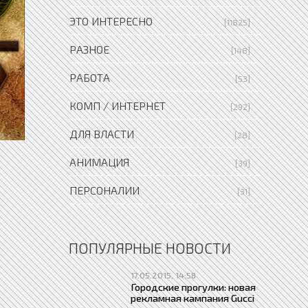
ЭТО ИНТЕРЕСНО
[11825]
РАЗНОЕ
[148]
РАБОТА
[53]
КОМП / ИНТЕРНЕТ
[292]
ДЛЯ ВЛАСТИ
[28]
АНИМАЦИЯ
[39]
ПЕРСОНАЛИИ
[31]
ПОПУЛЯРНЫЕ НОВОСТИ
17.05.2015, 14:58
Городские прогулки: новая
рекламная кампания Gucci