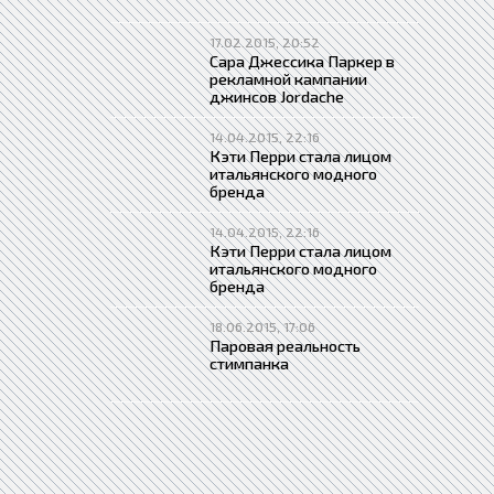
17.02.2015, 20:52
Сара Джессика Паркер в
рекламной кампании
джинсов Jordache
14.04.2015, 22:16
Кэти Перри стала лицом
итальянского модного
бренда
14.04.2015, 22:16
Кэти Перри стала лицом
итальянского модного
бренда
18.06.2015, 17:06
Паровая реальность
стимпанка