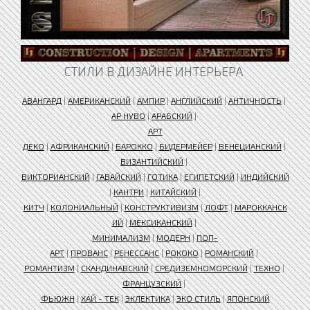
СТИЛИ В ДИЗАЙНЕ ИНТЕРЬЕРА
АВАНГАРД
|
АМЕРИКАНСКИЙ
|
АМПИР
|
АНГЛИЙСКИЙ
|
АНТИЧНОСТЬ
|
АР НУВО
|
АРАБСКИЙ
|
АРТ
ДЕКО
|
АФРИКАНСКИЙ
|
БАРОККО
|
БИДЕРМЕЙЕР
|
ВЕНЕЦИАНСКИЙ
|
ВИЗАНТИЙСКИЙ
|
ВИКТОРИАНСКИЙ
|
ГАВАЙСКИЙ
|
ГОТИКА
|
ЕГИПЕТСКИЙ
|
ИНДИЙСКИЙ
|
КАНТРИ
|
КИТАЙСКИЙ
|
КИТЧ
|
КОЛОНИАЛЬНЫЙ
|
КОНСТРУКТИВИЗМ
|
ЛОФТ
|
МАРОККАНСК
ИЙ
|
МЕКСИКАНСКИЙ
|
МИНИМАЛИЗМ
|
МОДЕРН
|
ПОП-
АРТ
|
ПРОВАНС
|
РЕНЕССАНС
|
РОКОКО
|
РОМАНСКИЙ
|
РОМАНТИЗМ
|
СКАНДИНАВСКИЙ
|
СРЕДИЗЕМНОМОРСКИЙ
|
ТЕХНО
|
ФРАНЦУЗСКИЙ
|
ФЬЮЖН
|
ХАЙ - ТЕК
|
ЭКЛЕКТИКА
|
ЭКО СТИЛЬ
|
ЯПОНСКИЙ