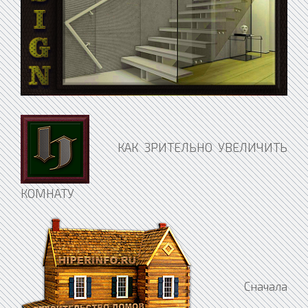
КАК ЗРИТЕЛЬНО УВЕЛИЧИТЬ
КОМНАТУ
Сначала запомните основные принципы, которыми руководствуются дизайнеры: - Светлые цвета увеличивают пространство, темные цвета уменьшают пространство - Каждый раз, когда вы проводите линию, она разбивает пространство на части - Каждый раз, когда вы используете контрастное пятно, оно зрительно уменьшает пространство - Любой большой объект в маленьком пространстве уменьшает его еще больше - Чем меньше предметов в комнате, тем больше она смотрится Список советов, которые помогут сделать вашу комнату зрительно больше и просторнее. 1. Постарайтесь отказаться от кричащих ярких и контрастных тонов. Для создания ощущения большего размера комнаты, используйте светлую цветовую схему, которая более предпочтительна, чем яркая или темная. Наиболее подходящие цвета - пастельные (светло-зеленый, светло-голубой, светло-розовый, абрикосовый, светло-серый, кремовый) или белый цвет. При этом холодные цвета (голубой) увеличивают, теплые (оранжевый) скорее уменьшают пространство. 2. Подберите мебель и шторы в тон отделки. Любая контрастная мебель будет съедать пространство, делая комнату все меньше и меньше. 3. Добавьте света. Освещение - это ключевой элемент, который раскрывает пространство, делает его более ясным и доступным. Для маленького пространства лучше всего подходит встроенный свет, скрытая местная подсветка или естественный солнечный свет. Если вы хотите увеличить ванну, постарайтесь с самого начала сделать в ней окно, из которого бы проникал естественный свет. Если это невозможно, используйте встроенные галогеновые лампы. Если вы хотите увеличить обычную комнату и не хотите или не можете использовать встроенные светильники, поставьте торшер. Свет от торшера, падая на потолок и отражаясь от него, оживляет всю комнату. 4. Избавьтесь от лишних вещей, которые загромождают комнату и создают чувство ограниченности пространства. Чем меньше вещей будет в комнате, тем больше она будет казаться. Уберите лишние фотографии, чашки со стола. 5. Постарайтесь не использовать вещи больших размеров. Важно соблюдать баланс. Даже если у вас будет всего один предмет, зато это большой рояль или кровать, комната будет казаться маленькой, поэтому используйте предметы меньшего размера, чтобы комната казалась больше. Вместо большого дивана поставьте средний и пару маленьких стульев или кресел среднего размера, которых можно было бы ставить вдоль стены и выдвигать внутрь по мере необходимости. 6. Пол и потолок- это пятая и шестая стены в каждой комнате. Покройте пол светлой блестящей плиткой, и это делает комнату ярче и более свободной. То же самое относится к потолку - используйте белый или светлый цвет для того, чтобы "открыть" пространство. Ваша комната будет смотреться больше, если все стены, пол и потолок будут похожего светлого цвета. 7. Используйте зеркала. Запомните, настенные зеркала увеличивают размеры комнаты. Зеркала создают не только конкретные отражения, они отражают еще свет и цвет. Если вы сделаете зеркало на всю стену используя зеркальную плитку, ваша комната будет казаться в два раза больше. 8. Повесьте на стены картины. При этом, одна большая картина лучше, чем группа из нескольких маленьких картин. 9. Соблюдайте цветовой баланс комнаты. Один большой ярко окрашенный элемент может подавлять и уменьшать видимое пространство, отвлекать на себя внимание и зрительно делить комнату на части. 10. Используйте мебель из стекла или зеркала. Стол из стекла, будь это обеденный стол, кофейный стол, раковина в ванной или стол - подставка, создает ощущение открытого и свободного пространства. Стол с зеркальным покрытием создает дополнительный свет в комнате. 11. Расставьте мебель вдоль стен. Если вы поставите какой-то предмет интерьера посередине, он поделит пространство на части. 12. Подберите мебель (диван, кресла и стулья) с открытыми ручками. Через них будет проникать свет и воздух, что сделает комнату более открытой и просторной. Глухие поверхности воруют пространство, открытые его дарят. 13. Для хранения больше подойдут вертикальные шкафы, чем горизонтальные. Если у вас открытые шкафы, постарайтесь не забивать их мелкими безделушками. 14. Используйте более низкую мебель - табуреты, подставки, пуфики. Если вы поставите кресло с высоченной спинкой, уменьшится перспектива, комната будет смотреться менее глубокой. 15. Постарайтесь расставить мебель по углам. За счет этого свободной пространство в центре комнаты (если оно у вас останется) будет казаться больше и интереснее. 16. Если у вас есть занавески, сделайте их из тонкой материи. Чем больше воздуха будет сквозь них проникать, тем лучше. Откажитесь от скатертей. 17. Используйте монотонные рисунки в отделке. Любые сложные или яркие узоры сделают комнату более душной и тяжелой. 18. Если это кухня и посредине стоит стол, уберите с него посуду и всю сервировку в то время, когда им не пользуетесь. Постарайтесь убрать в шкафы соковыжималки, тостеры, миксеры и прочие устройства, по крайней мере, на время прихода гостей. Если бытовая техника стоит на виду в маленькой комнате, может создастся ощущение, что ее просто некуда убирать, что еще больше подчеркнет небольшие размеры комнаты. 19. Для того, чтобы увеличить ванную комнату, в которой стоит душевая кабина, откройте двери душевой кабины. Тогда ваш взгляд будет проникать дальше, создастся ощущение большего пространства. 20. Поставьте предмет, привлекающий внимание (красивый торшер, цветок) в самый дальний от входы угол комнаты. Таким образом, внимание входящего будет сразу направлено на предмет и у него создастся ощущение большой перспективы. Все это сделает вашу комнату значительно больше, просторнее и наполнит ее воздухом. Но, главное, вы должны для себя решить, действительно ли вы хотите зрительно увеличивать комнату. Иногда небольшие комнаты с массой безделушек кажутся более уютными, домашними и теплыми. Корейский дизайнер Кю Сон У (Kyu Sung Woo)осуществил немало масштабных проектов, однако среди его работ есть пример того, как выжать максимум из минимального пространства. Двухуровневая конструкция вмещает в себя и кухню, и спальное место, и довольно объемный шкаф. По словам самого дизайнера, работу осложнил потолок волнообразной формы, с большими перепадами по высоте, но ему удалось решить эту проблему, уменьшив высоту шкафа. В целом, сооружение смотрится стильно и элегантно. Остается только надеяться, что запахи с кухни не побеспокоят владельца жилища во время сна. Ремонт офисов – евроремонт классический, как одно из самых удачных решений. Предлагаем Вашему вниманию высококачественный ремонт офисов – евроремонт и Бизнес, Эконом или Люкс класс. Офис - это лицо компании. Несомненно, выгоднее принимать клиентов и заключать сделки в хорошо обустроенном помещении. Наша компания выполнит как косметический, так и капитальный ремонт одного офиса или нескольких. При этом Вы можете заказать выполнение отдельных ремонтных и отделочных работ: укладка паркета или плитки, стяжка пола, выравнивание поверхностей пола стен и потолка и другие. Мы можем предложить Вам стандартные варианты офисного ремонта, однако, заказчик также должен продумать детали, которые будут отвечать специфике Вашего бизнеса. Чем отчетливее Вы будете представлять себе то, что Вы хотите получить в итоге, тем проще будет нашим специалистам воплотить Ваши мечты. При этом Вы всегда можете проконсультироваться с профессиональными дизайнерами и компетентными проектировщиками. Перепланировка. Жизнь в городской квартире коренным образом отличается от жизни в собственном доме, построенном по индивидуальному проекту. На своих сотках и гектарах можно реализовать самые фантастические дизайнерские решения. Иное дело - многоквартирный дом. Если речь заходит об обычном косметическом ремонте, в этом случае можно не опасаться жалоб со стороны соседей, разве что на шум с утра пораньше и поздним вечером да грязь в подъезде. Куда более серьезные трения возникают, когда собственник (или наниматель) квартиры решает заняться ее переустройством. Хотя закон гласит, что никто не вправе ему в этом препятствовать, однако совершенствовать, таким образом, свои жилищные условия нужно не во вред окружающим. Причем одновременно неплохо бы думать и о собственной безопасности, потому что нельзя гарантировать устойчивость дома, в котором в хаотичном порядке на нескольких этажах, да еще в нескольких подъездах пробиты несущие стены и перекрытия. Каждый такой проем потенциально опасен, поскольку, будучи выполненным, без расчетов и проекта, уменьшает пространственную жесткость здания в целом. Игнорирование отдельными гражданами мнения окружающих привело к тому, что сегодня с многочисленными жалобами на соседей, выполняющих по своему усмотрению перепланировку и реконструктивные работы в приватизированных квартирах, в различные инстанции обращаются такие же собственники, права которых оказались нарушенными. О том, что в квартире ведутся строительные работы, соседи обычно узнают первыми по грохоту. Не случайно была принята поправка, обязывающая гражданина до начала подобных работ получить согласие не только собственников или нанимателей, живущих с ним в одной квартире, но и всех (!) собственников дома. Понятно, что, как бы вы ни дружили с соседями, когда встанет вопрос о переустройстве жилища, получить автограф всех обитателей дома не удастся. Впрочем, желающему сделать ремонт предоставляется возможность застраховать свою гражданскую ответственность за причинение возможного вреда третьим лицам в ходе работ или в результате переустройства квартиры. В этом случае не придется уговаривать всех жильцов. Застраховаться надо будет на весь период проведения работ. От информирования же управляющего домом (ДЭЗ, ТСЖ, ЖСК) о планируемых работах и от получения разрешения на их проведение никто никого не освобождает. На первый взгляд, кажется, что нет ничего проще, чем обратиться в страховую компанию и застраховать гражданскую ответственность перед третьими лицами. Для заключения подобного договора потребуется всего 15 минут. Но не стоит слишком обольщаться. Во-первых, для этого нужно представить целый ряд документов (копию докум