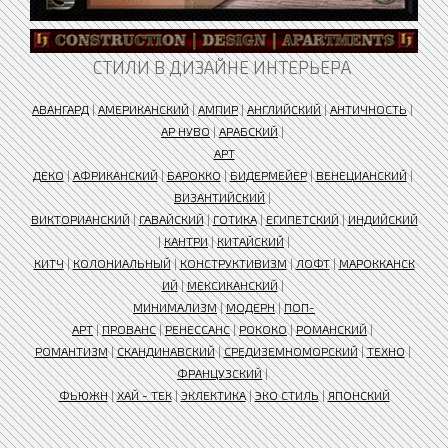
СТИЛИ В ДИЗАЙНЕ ИНТЕРЬЕРА
АВАНГАРД
|
АМЕРИКАНСКИЙ
|
АМПИР
|
АНГЛИЙСКИЙ
|
АНТИЧНОСТЬ
|
АР НУВО
|
АРАБСКИЙ
|
АРТ
ДЕКО
|
АФРИКАНСКИЙ
|
БАРОККО
|
БИДЕРМЕЙЕР
|
ВЕНЕЦИАНСКИЙ
|
ВИЗАНТИЙСКИЙ
|
ВИКТОРИАНСКИЙ
|
ГАВАЙСКИЙ
|
ГОТИКА
|
ЕГИПЕТСКИЙ
|
ИНДИЙСКИЙ
|
КАНТРИ
|
КИТАЙСКИЙ
|
КИТЧ
|
КОЛОНИАЛЬНЫЙ
|
КОНСТРУКТИВИЗМ
|
ЛОФТ
|
МАРОККАНСК
ИЙ
|
МЕКСИКАНСКИЙ
|
МИНИМАЛИЗМ
|
МОДЕРН
|
ПОП-
АРТ
|
ПРОВАНС
|
РЕНЕССАНС
|
РОКОКО
|
РОМАНСКИЙ
|
РОМАНТИЗМ
|
СКАНДИНАВСКИЙ
|
СРЕДИЗЕМНОМОРСКИЙ
|
ТЕХНО
|
ФРАНЦУЗСКИЙ
|
ФЬЮЖН
|
ХАЙ - ТЕК
|
ЭКЛЕКТИКА
|
ЭКО СТИЛЬ
|
ЯПОНСКИЙ