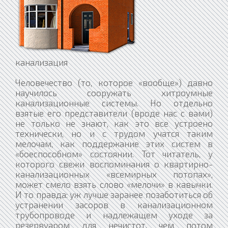
канализация
Человечество (то, которое «вообще») давно научилось сооружать хитроумные канализационные системы. Но отдельно взятые его представители (вроде нас с вами) не только не знают, как это все устроено технически, но и с трудом учатся таким мелочам, как поддержание этих систем в «боеспособном» состоянии. Тот читатель, у которого свежи воспоминания о квартирно-канализационных «всемирных потопах», может смело взять слово «мелочи» в кавычки. И то правда: уж лучше заранее позаботиться об устранении засоров в канализационном трубопроводе и надлежащем уходе за резервуаром для нечистот, чем потом плавать… Скажем мягко – в отходах. Если быть дотошным, то к канализационным отходам следует отнести не только так называемые «черные» стоки (фекальные), но и «серые» – от умывальников, раковин, ванн и бытовой техники. Впрочем, как показывает практика, канализационная «серость» оказывается относительно безвредной и не причиняет особых хлопот домочадцам, ведь в основном это просто загрязненная жиром и моющими средствами вода. Другое дело – отходы, попадающие в канализацию из туалета. Во-первых, они являются прекрасной средой для размножения болезнетворных микроорганизмов (в средневековье нечистоты становились причиной смертоносных эпидемий, сгубивших пол-Европы). Во-вторых, в подобных отходах, как правило, содержится немало твердых предметов, а значит – неминуемы засоры. Урок самостоятельности Житель многоквартирного дома не обязан разбираться в устройстве канализационной системы: она придумана-продумана не им и задолго до него. Иное дело – владелец частного дома: перед ним рано или поздно (чаще всего рано) неизбежно встает вопрос, куда девать «продукты жизнедеятельности». Идеальный вариант – подсоединить трубопровод к канализационной сети, которая проходит через поселок. В этом случае вы сможете пользоваться туалетом как настоящий современный горожанин. Если же поселок обделен подобными инженерными благами или вы вообще живете на отшибе, можно устроить герметичную выгребную яму. Она проста в обращении, но, к сожалению, быстро заполняется отходами и, соответственно, требует частого вызова ассенизационной машины. К тому же выгребная яма – далеко не идеальный вариант с точки зрения гигиены. Наиболее удачным решением считается установка на участке индивидуальных сооружений для очистки сточных вод. Такая система состоит из канализационной сети, подводящей сточные воды от строений на участке к очистным сооружениям, собственно очистных сооружений – септика и дренажной системы, посредством которой «обработанные» стоки уходят в почву. Знакомьтесь: сэр Септик Септик – это сердце автономной канализационной системы. Он представляет собой подземный отстойник (железобетонный, стальной, полиэтиленовый, из стеклопластика или полипропилена) для механической очистки сточных вод путем отстаивания с анаэробным сбраживанием осадка. Проще говоря, поступающие в септик отходы, содержащие фекальные и органические загрязнения, в результате брожения постепенно распадаются с образованием растворимых веществ, газов и нерастворимых частиц. Процесс брожения лучше всего протекает при повышенной температуре, поэтому не стоит допускать охлаждения септика в зимнее время. Чтобы не снизить уровень жизнедеятельности микроорганизмов, над септиком укладывают слой грунта, обычно толщиной 50–60 см и даже более. В процессе эксплуатации септика взвешенные, коллоидные (студенистые) и нерастворенные вещества постепенно образуют на дне резервуара осадок. Это так называемый сброженный активный ил, представляющий собой биомассу, состоящую из сообщества бактерий и простейших, обитающих в осевших на дно нерастворимых органических и минеральных веществах. Объем ила в процессе работы септика постоянно увеличивается, и его время от времени требуется удалять, для чего в конструкции предусматривается специальный люк. Ил со дна можно вычерпать или откачать. Откачку и транспортировку может выполнить специальная организация, так что владельцу дома нужно лишь своевременно подать заявку и оплатить расходы, а также, разумеется, обеспечить подъезд машины к месту работы. Если вы чистите септик самостоятельно (вручную черпаком или с помощью фекального насоса), то удаленный осадок можете использовать на участке в качестве удобрения. Когда ил настолько подсохнет, что перестанет стекать с лопаты, его можно компостировать вместе с другим садовым мусором. В жидком виде осадок из септика в почву вносить опасно – в нем могут быть возбудители различных заразных заболеваний и яйца гельминтов. Даже после просушки на воздухе какая-то часть болезнетворных микробов сохраняет жизнеспособность. Погибают они только в результате значительного нагрева, к примеру, в компостной куче. Частоту «уборок» можно уменьшить, если применять так называемые биоактиваторы. Биоактиватор – это препарат, состоящий из нетоксичной смеси живых микроорганизмов и особых ферментов, в несколько раз ускоряющих процесс распада хозяйственно-бытовых стоков. Определенную дозу этого состава достаточно время от времени смывать в унитаз, откуда он попадает в септик. При взаимодействии биактиватора с органическими веществами стоков (фекалиями, жирами, бумагой) последние постепенно распадаются на воду, газы и осадок, который можно использовать в в качестве удобрения. Осадочный ил накапливается в этом случае значительно медленнее, что позволяет очищать септик не так часто (например, раз в три года). Чтобы отходы не ввели в расходы Один из главных (можно сказать, личных) врагов канализации – засор. Он «поселяется» в трубах в результате использования канализационной сети не по назначению – в качестве альтернативного мусоропровода. И если в городской многоэтажке ситуацию отчасти спасает большой объем стоков, одновременно сливаемых из многих квартир, то в коттедже сброс мусора в унитаз неминуемо ведет к закупорке труб. Но даже при должной эксплуатации канализация может засориться. Причем вероятность засора трубы тем выше, чем более шероховата ее внутренняя поверхность, в том числе из-за коррозии и разных отложений. Свою негативную роль играют и резкие перепады, повороты, уступы канализационной сети. В подобных проблемных местах грязь скапливается гораздо чаще, чем на относительно ровных участках. Поэтому системы канализации (в особенности извилистые и изгибистые) необходимо периодически чистить. Для этого в трубопроводах предусмотрены так называемые «ревизии» (уплотняемые лючки) и «прочистки» (отверстия в стенке трубы, закрытые пробкой). Их ставят там, где поток воды резко меняет характер движения, например перед местом присоединения нескольких труб, резким поворотом, отступом (небольшой излом на стояке), а также на выпуске. Только учтите, что, пользуясь «химией», вы можете уничтожить микроорганизмы, обитающие в септике и выполняющие функции канализационных санитаров. Владельцам автономной канализации лучше всего забыть о хлоросодержащих средствах по уходу за сантехникой и трубами. Они хороши для городской канализации, в которой воды движутся по многокилометровым трубам, нейтрализуя по ходу дела активность жестких химикатов. А в автономной системе от унитаза до септика всего десять метров. Поэтому средство с хлором, уничтожив «вражеские» бактерии в унитазе, успеет расправиться и с их дружественными вам «собратьями», живущими внутри септика. На активность бактерий негативно влияет и присутствие антибиотиков и других токсичных веществ, вот почему нежелательно сбрасывать в очистную систему лекарства и домашнюю химию. Недопустимо попадание в септик талых и ливневых вод – они могут вызвать его переполнение, что сильно ухудшит или совсем прекратит процесс очистки. Дождевую или талую воду следует отводить через ливневую канализацию. И еще один совет. Для биологического разложения очень важно, чтобы в сточных водах всегда обитали анаэробные бактерии. Этого можно добиться, если при периодическом удалении из септика ила оставлять там 10–20% осадка. Водяные санитары «Но тогда чем же чистить засорившиеся канализационные трубы, если не рекомендуется пользоваться наиболее доступными, известными и широко рекламируемыми средствами?» – воскликнет читатель. Ну что же, вполне закономерный вопрос. Отвечаем. Лучшим способом удаления засоров считается так называемый гидродинамический метод. Гидродинамическая прочистка заключается в размыве и выносе осадка струей воды, подаваемой под большим напором непосредственно в трубу через шланг от специальной машины. Сам процесс не может не вызывать восхищение: бравые молодцы в белых халатах приезжают на объект и ловко, умело, аккуратно начинают «приводить в чувство» канализационную систему. Для этого они, словно пожарные, разматывают специальный шланг с реактивной насадкой и заводят его в низовой смотровой колодец прочищаемого участка. После включения высоконапорного насоса благодаря создаваемой струями реактивной силе насадка вместе со шлангом, сматываемым с барабана, быстро продвигается вперед, взмучивая осадок. Когда насадка пройдет один-два интервала между колодцами, включается привод барабана, который сматывает шланг обратно. Таким образом, стенки трубопровода очищаются от отложений под действием воды, подающейся под давлением до 150 атмосфер. Образовавшаяся смесь извлекается из трубопровода при помощи илососной машины. После этого осадок вывозится для дальнейшей утилизации. Прочистку трубопровода можно производить также и механическим способом. В этом случае в зависимости от состояния и диаметра труб подбирается инструмент – насадка определенного формата. Затем спирали с инструментом вводятся в трубу путем вращения, передавая крутящий момент насадке. Насадка на конце спирали буквально «просверливает» практически любые отложения в трубе до полного их измельчения. Предварительная телеинспекция позволяет оценить состояние трубопровода, найти причину непроходимости и закопанные колодцы, необходимые для проведения прочистки. При помощи специальной телеустановки определяются такие виды дефектов труб, как трещины, смещения и расстыковки проломов, деформации, негерметичность. Телеинспекция трубопровода после прочистки позволяет про