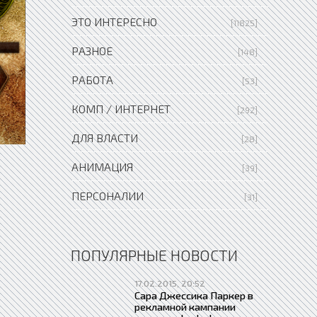
ЭТО ИНТЕРЕСНО
[11825]
РАЗНОЕ
[148]
РАБОТА
[53]
КОМП / ИНТЕРНЕТ
[292]
ДЛЯ ВЛАСТИ
[28]
АНИМАЦИЯ
[39]
ПЕРСОНАЛИИ
[31]
ПОПУЛЯРНЫЕ НОВОСТИ
17.02.2015, 20:52
Сара Джессика Паркер в
рекламной кампании