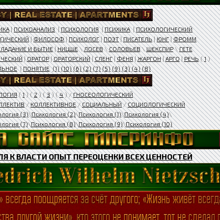
ИКА
|
ПСИХОАНАЛИЗ
|
ПСИХОЛОГИЯ
|
ПСИХИКА
|
ПСИХОЛОГИЧЕСКИЙ
ГИЧЕСКИЙ
|
ФИЛОСОФ
|
ПСИХОЛОГ
|
ПОЭТ
|
ПИСАТЕЛЬ
|
ЮНГ
|
ФРОММ
ЛАДАНИЕ И БЫТИЕ
|
НИЦШЕ
\
ЛОСЕВ
\
СОЛОВЬЕВ
\
ШЕКСПИР
\
ГЕТЕ
ЧЕСКИЙ
|
ОРАТОР
|
ОРАТОРСКИЙ
|
СЛЕНГ
|
ФЕНЯ
|
ЖАРГОН
|
АРГО
|
РЕЧЬ
(
1
)
ЛЬНОЕ
|
ПОНЯТИЕ
(1)
(10)
(6)
(2)
(7)
(5)
(9)
(3)
(4)
(8)
ЛОГИЯ
(
1
) (
2
) (
3
) (
4
) /
ГНОСЕОЛОГИЧЕСКИЙ
ЛЛЕКТИВ
/
КОЛЛЕКТИВНОЕ
/
СОЦИАЛЬНЫЙ
/
СОЦИОЛОГИЧЕСКИЙ
ология (3)
\
Психология (2)
\
Психология (1)
\
Психология (4)
\
логия (7)
\
Психология (8)
\
Психология (9)
\
Психология (10)
Я К ВЛАСТИ ОПЫТ ПЕРЕОЦЕНКИ ВСЕХ ЦЕННОСТЕЙ