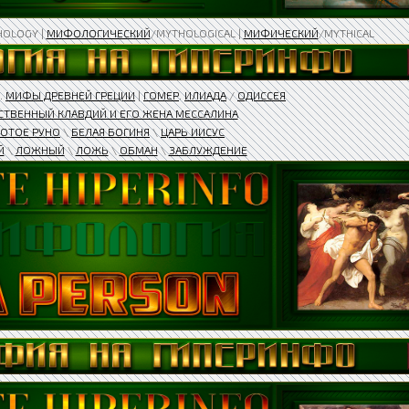
HOLOGY |
МИФОЛОГИЧЕСКИЙ
/MYTHOLOGICAL |
МИФИЧЕСКИЙ
/MYTHICAL
.
МИФЫ ДРЕВНЕЙ ГРЕЦИИ
|
ГОМЕР
.
ИЛИАДА
/
ОДИССЕЯ
ТВЕННЫЙ КЛАВДИЙ И ЕГО ЖЕНА МЕССАЛИНА​
ОТОЕ РУНО
\
БЕЛАЯ БОГИНЯ
\
ЦАРЬ ИИСУС
Й
\
ЛОЖНЫЙ
\
ЛОЖЬ
\
ОБМАН
\
ЗАБЛУЖДЕНИЕ