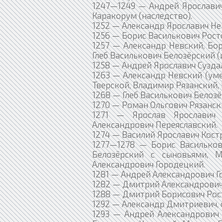
1247—1249 — Андрей Ярославич
Каракорум (наследство).
1252 — Александр Ярославич Не
1256 — Борис Василькович Рост
1257 — Александр Невский, Бор
Глеб Василькович Белозёрский (
1258 — Андрей Ярославич Сузда
1263 — Александр Невский (уме
Тверской, Владимир Рязанский,
1268 — Глеб Василькович Белозё
1270 — Роман Ольгович Рязански
1271 — Ярослав Ярославич 
Александрович Переяславский.
1274 — Василий Ярославич Кост
1277—1278 — Борис Васильков
Белозёрский с сыновьями, 
Александрович Городецкий.
1281 — Андрей Александрович Г
1282 — Дмитрий Александрович
1288 — Дмитрий Борисович Рост
1292 — Александр Дмитриевич, 
1293 — Андрей Александрович 