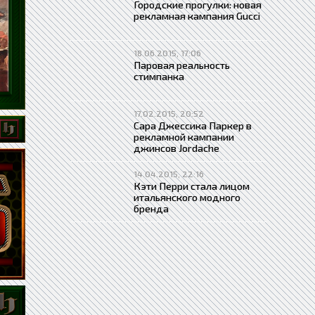
Городские прогулки: новая
рекламная кампания Gucci
18.06.2015, 17:06
Паровая реальность
стимпанка
17.02.2015, 20:52
Сара Джессика Паркер в
рекламной кампании
джинсов Jordache
14.04.2015, 22:16
Кэти Перри стала лицом
итальянского модного
бренда