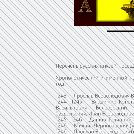
Перечень русских князей, посе
Хронологический и именной пе
год.
1243 — Ярослав Всеволодович В
1244—1245 — Владимир Констан
Василькович Белозёрский,
Суздальский, Иван Всеволодови
1245—1246 — Даниил Галицкий.
1246 — Михаил Черниговский (у
1246 — Ярослав Всеволодович (