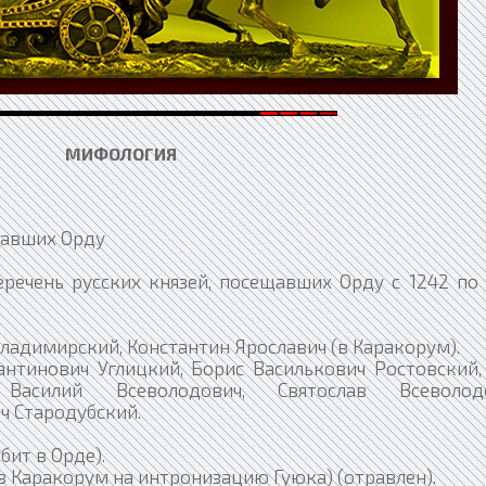
МИФОЛОГИЯ
щавших Орду
речень русских князей, посещавших Орду с 1242 по 
ладимирский, Константин Ярославич (в Каракорум).
тинович Углицкий, Борис Василькович Ростовский, 
 Василий Всеволодович, Святослав Всеволод
ч Стародубский.
бит в Орде).
в Каракорум на интронизацию Гуюка) (отравлен).