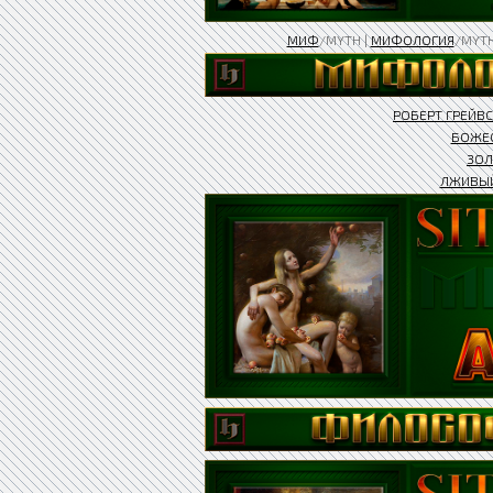
МИФ
/MYTH |
МИФОЛОГИЯ
/MYT
РОБЕРТ ГРЕЙВС
БОЖЕС
ЗОЛ
ЛЖИВЫ