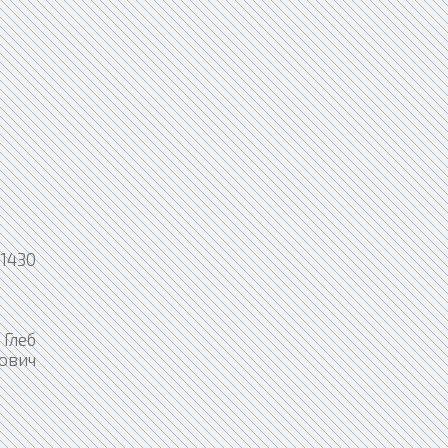
1430
Глеб
ович