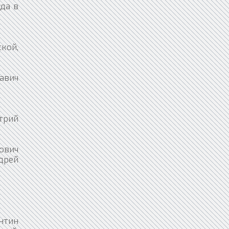
да в
ской,
лавич
трий
ович
дрей
нтин