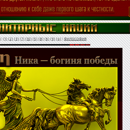
Я
|
(1)
(2)
(3)
(7)
(10)
(5)
(8)
(6)
(9)
(4)
|
ФИЛОСОФИЯ