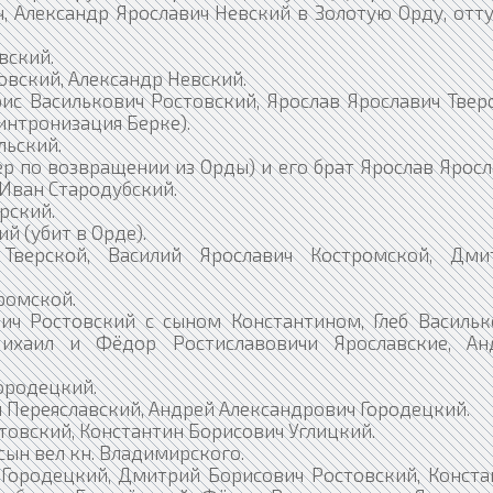
, Александр Ярославич Невский в Золотую Орду, отту
вский.
овский, Александр Невский.
ис Василькович Ростовский, Ярослав Ярославич Твер
интронизация Берке).
льский.
р по возвращении из Орды) и его брат Ярослав Ярос
 Иван Стародубский.
рский.
й (убит в Орде).
Тверской, Василий Ярославич Костромской, Дми
ромской.
ич Ростовский с сыном Константином, Глеб Васильк
Михаил и Фёдор Ростиславовичи Ярославские, Ан
ородецкий.
 Переяславский, Андрей Александрович Городецкий.
овский, Константин Борисович Углицкий.
сын вел кн. Владимирского.
Городецкий, Дмитрий Борисович Ростовский, Конста