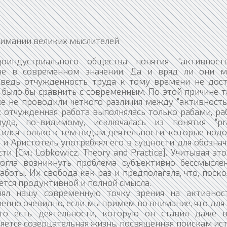
онимании великих мыслителей
индустриального общества понятия "активност
 не в современном значении. Да и вряд ли они м
 ведь отчужденность труда к тому времени не дост
 было бы сравнить с современным. По этой причине т
же не проводили четкого различия между "активность
х отчужденная работа выполнялась только рабами, ра
уда, по-видимому, исключалась из понятия "pra
осился только к тем видам деятельности, которые под
 и Аристотель употреблял его в сущности для обозна
и [См.: Lobkowicz. Theory and Practice]. Учитывая это
гла возникнуть проблема субъективно бессмыслен
аботы. Их свобода как раз и предполагала, что, поск
яется продуктивной и полной смысла.
елял нашу современную точку зрения на активнос
шенно очевидно, если мы примем во внимание, что для
 то есть деятельности, которую он ставил даже 
ляется созерцательная жизнь, посвященная поискам ис