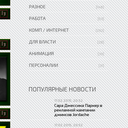
РАЗНОЕ
[148]
РАБОТА
[53]
КОМП / ИНТЕРНЕТ
[292]
ДЛЯ ВЛАСТИ
[28]
АНИМАЦИЯ
[39]
ПЕРСОНАЛИИ
[31]
ПОПУЛЯРНЫЕ НОВОСТИ
17.02.2015, 20:52
Сара Джессика Паркер в
рекламной кампании
джинсов Jordache
17.02.2015, 20:52