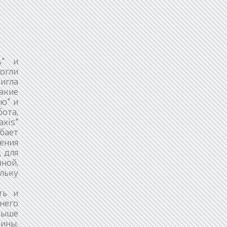
ь" и
огли
игла
акие
ю" и
бота,
xis"
обает
чения
, для
ной,
ольку
ть и
 него
выше
тины.