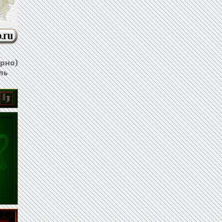
арно)
ль