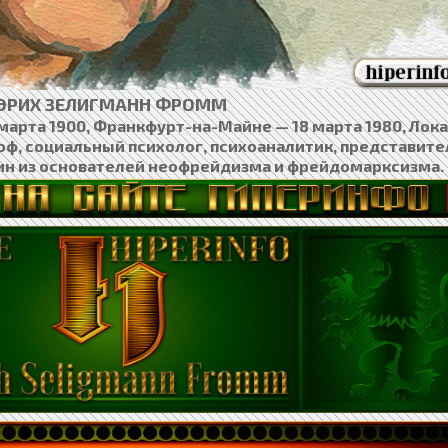
ЭРИХ ЗЕЛИГМАНН ФРОММ
3 марта 1900, Франкфурт-на-Майне — 18 марта 1980, Лок
ф, социальный психолог, психоаналитик, представите
ин из основателей неофрейдизма и фрейдомарксизма.