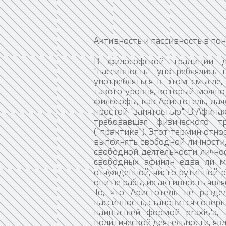
Активность и пассивность в п
В философской традиции до
"пассивность" употреблялись
употребляться в этом смысле,
такого уровня, который можно
философы, как Аристотель, да
простой "занятостью". В Афина
требовавшая физического тр
("практика"). Этот термин отн
выполнять свободной личности,
свободной деятельности личност
свободных афинян едва ли мо
отчужденной, чисто рутинной р
они не рабы, их активность явл
То, что Аристотель не разд
пассивность, становится совер
наивысшей формой praxis'a,
политической деятельности, яв