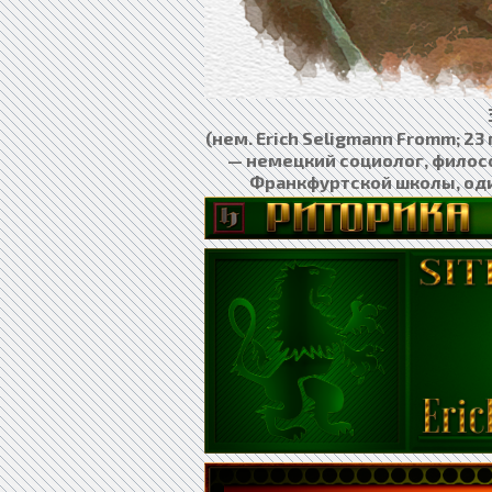
(нем. Erich Seligmann Fromm; 2
— немецкий социолог, филосо
Франкфуртской школы, од