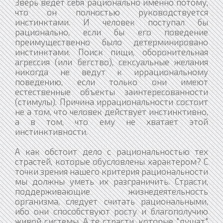
Зверь ведет себя рационально именно потому,
что он полностью руководствуется
инстинктами. И человек поступал бы
рационально, если бы его поведение
преимущественно было детерминировано
инстинктами. Поиск пищи, оборонительная
агрессия (или бегство), сексуальные желания
никогда не ведут к иррациональному
поведению, если только они имеют
естественные объекты заинтересованности
(стимулы). Причина иррациональности состоит
не а том, что человек действует инстинктивно,
а в том, что ему не хватает этой
инстинктивности.
А как обстоит дело с рациональностью тех
страстей, которые обусловлены характером? С
точки зрения нашего критерия рациональности
мы должны уметь их разграничить. Страсти,
поддерживающие жизнедеятельность
организма, следует считать рациональными,
ибо они способствуют росту и благополучию
живой системы. А те страсти, которые "душат"