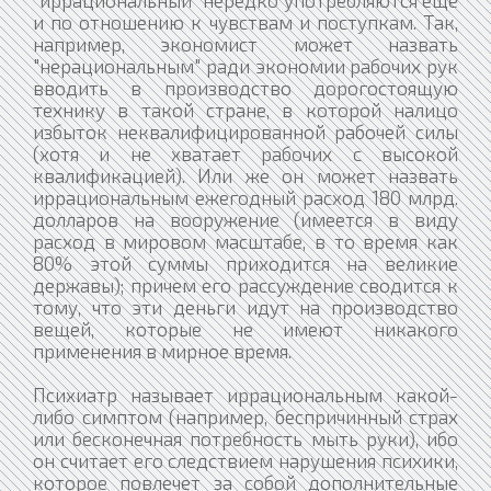
и по отношению к чувствам и поступкам. Так,
например, экономист может назвать
"нерациональным" ради экономии рабочих рук
вводить в производство дорогостоящую
технику в такой стране, в которой налицо
избыток неквалифицированной рабочей силы
(хотя и не хватает рабочих с высокой
квалификацией). Или же он может назвать
иррациональным ежегодный расход 180 млрд.
долларов на вооружение (имеется в виду
расход в мировом масштабе, в то время как
80% этой суммы приходится на великие
державы); причем его рассуждение сводится к
тому, что эти деньги идут на производство
вещей, которые не имеют никакого
применения в мирное время.
Психиатр называет иррациональным какой-
либо симптом (например, беспричинный страх
или бесконечная потребность мыть руки), ибо
он считает его следствием нарушения психики,
которое повлечет за собой дополнительные