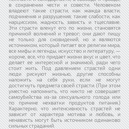
в сохранении чести и совести. Человеком
владеют такие страсти, как жажда власти,
подчинения и разрушения; такие слабости, как
нарциссизм, жадность, зависть и тщеславие.
Эти страсти влекут его по жизни, становятся
причиной волнений и тревог; они дают пищу
не только для сновидений, но и являются
источником, который питает все религии мира,
все мифы и легенды, искусство и литературу, —
короче, все, что придает жизни вкус и цвет, что
делает ее интересной и значимой, ради чего
стоит жить. Под давлением страстей одни
люди рискуют жизнью, другие способны
наложить на себя руки, если не могут
достигнуть предмета своей страсти. (При этом
уместно напомнить, что никто не совершает
самоубийства из-за сексуального голода или
по причине нехватки продуктов питания.)
Характерно, что интенсивность страстей не
зависит от характера мотива: и любовь, и
ненависть могут быть источником одинаково
сильных страданий.