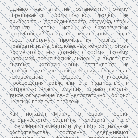
Однако нас это не остановит. Почему,
спрашивается, большинство людей не
прибегают к доводам своего рассудка, чтобы
осознать свои истинные человеческие
потребности? Только потому, что они прошли
через систему "промывания мозгов" и
превратились в бессловесных конформистов?
Кроме того, мы должны спросить, почему,
например, политические лидеры не видят, что
система, которую они отстаивают, не
способствует их собственному благу как
человеческих существ? Философы
Просвещения объясняли это жадностью и
хитростью власть имущих; однако сегодня
такое объяснение явно недостаточно, ибо оно
не вскрывает суть проблемы.
Как показал Маркс в своей теории
исторического развития, человека в его
стремлении изменить и улучшить социальные
обстоятельства постоянно сдерживают
материальные факторы: географическое