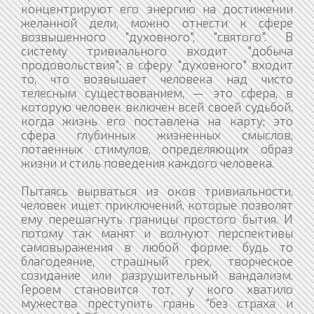
концентрируют его энергию на достижении
желанной дели, можно отнести к сфере
возвышенного "духовного", "святого". В
систему тривиального входит "добыча
продовольствия"; в сферу "духовного" входит
то, что возвышает человека над чисто
телесным существованием, — это сфера, в
которую человек включен всей своей судьбой,
когда жизнь его поставлена на карту; это
сфера глубинных жизненных смыслов,
потаенных стимулов, определяющих образ
жизни и стиль поведения каждого человека.
Пытаясь вырваться из оков тривиальности,
человек ищет приключений, которые позволят
ему перешагнуть границы простого бытия. И
потому так манят и волнуют перспективы
самовыражения в любой форме: будь то
благодеяние, страшный грех, творческое
созидание или разрушительный вандализм.
Героем становится тот, у кого хватило
мужества преступить грань "без страха и