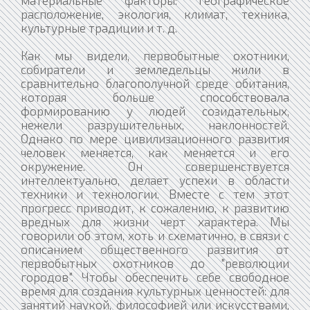
расположение, экология, климат, техника,
культурные традиции и т. д.
Как мы видели, первобытные охотники,
собиратели и земледельцы жили в
сравнительно благополучной среде обитания,
которая больше способствовала
формированию у людей созидательных,
нежели разрушительных, наклонностей.
Однако по мере цивилизационного развития
человек меняется, как меняется и его
окружение. Он совершенствуется
интеллектуально, делает успехи в области
техники и технологии. Вместе с тем этот
прогресс приводит, к сожалению, к развитию
вредных для жизни черт характера. Мы
говорили об этом, хоть и схематично, в связи с
описанием общественного развития от
первобытных охотников до "революции
городов". Чтобы обеспечить себе свободное
время для создания культурных ценностей: для
занятий наукой, философией или искусствами,