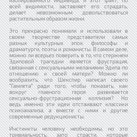
всей видимости, заставляет его страдать,
делает невозможным довольствоваться
растительным образом жизни.
Это прекрасно понимали и использовали в
своем творчестве представители самых
разных культурных эпох: философы и
драматурги, поэты и романисты. В самом деле,
можно ли всерьез поверить в то, что стержнем
Эдиповой трагедии является фрустрация,
связанная с сексуальными желаниями Эдипа по
отношению к своей матери? Можно ли
вообразить, что Шекспир написал своего
"Гамлета" ради того, чтобы показать, как
вокруг главного героя развивается
сексуально-фрустрационная коллизия? Но
ведь именно эти идеи отстаивают классики
психоанализа, а вместе с ними и другие
современные редукционисты.
Инстинкты человеку необходимы, но это
тривиальность; зато страсти, которые