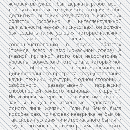
человек вынужден был держать рабов, вести
войны и завоевывать чужие территории. Чтобы
достигнуть высоких результатов в известных
областях (особенно в интеллектуальной
деятельности, науках и искусствах), он должен
был создать такие условия, которые калечили
его самого, ибо препятствовали его
совершенствованию в других областях
(прежде всего в эмоциональной сфере). А
главной причиной этого был недостаточный
уровень творческого потенциала, который мог
бы обеспечить непротиворечивость
цивилизованного прогресса, сосуществование
науки, техники, культуры, с одной стороны, и
свободного развертывания творческих
способностей каждого индивида — с другой.
Но условия материальной жизни имеют свои
законы, и для их изменения недостаточно
одного лишь желания. Если бы Земля была
подобна раю, то человек наверняка не был бы
так скован условиями материального бытия, и
ему бы, возможно, хватило разума обустроить