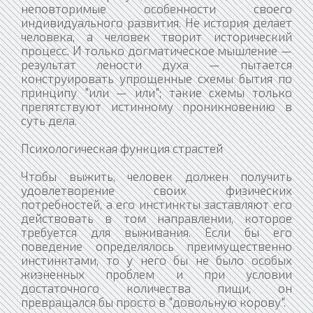
неповторимые особенности своего
индивидуального развития. Не история делает
человека, а человек творит исторический
процесс. И только догматическое мышление —
результат лености духа — пытается
конструировать упрощенные схемы бытия по
принципу "или — или"; такие схемы только
препятствуют истинному проникновению в
суть дела.
Психологическая функция страстей
Чтобы выжить, человек должен получить
удовлетворение своих физических
потребностей, а его инстинкты заставляют его
действовать в том направлении, которое
требуется для выживания. Если бы его
поведение определялось преимущественно
инстинктами, то у него бы не было особых
жизненных проблем и при условии
достаточного количества пищи, он
превращался бы просто в "довольную корову".