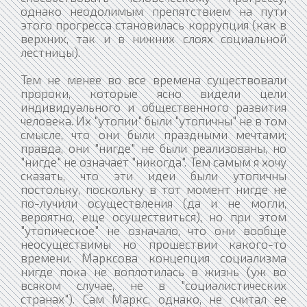
однако неодолимым препятствием на пути
этого прогресса становилась коррупция (как в
верхних, так и в нижних слоях социальной
лестницы).
Тем не менее во все времена существовали
пророки, которые ясно видели цели
индивидуального и общественного развития
человека. Их "утопии" были "утопичны" не в том
смысле, что они были праздными мечтами;
правда, они "нигде" не были реализованы, но
"нигде" не означает "никогда". Тем самым я хочу
сказать, что эти идеи были утопичны
постольку, поскольку в тот момент нигде не
по-лучили осуществления (да и не могли,
вероятно, еще осуществиться), но при этом
"утопическое" не означало, что они вообще
неосуществимы но прошествии какого-то
времени. Марксова концепция социализма
нигде пока не воплотилась в жизнь (уж во
всяком случае, не в "социалистических
странах"). Сам Маркс, однако, не считал ее