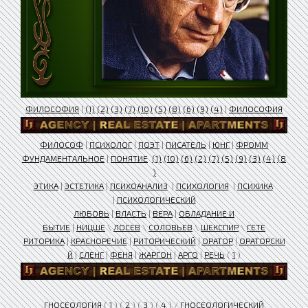
ФИЛОСОФИЯ
|
(1)
(2)
(3)
(7)
(10)
(5)
(8)
(6)
(9)
(4)
|
ФИЛОСОФИЯ
ФИЛОСОФ
|
ПСИХОЛОГ
|
ПОЭТ
|
ПИСАТЕЛЬ
|
ЮНГ
|
ФРОММ
ФУНДАМЕНТАЛЬНОЕ
|
ПОНЯТИЕ
(1)
(10)
(6)
(2)
(7)
(5)
(9)
(3)
(4)
(8
)
ЭТИКА
|
ЭСТЕТИКА
|
ПСИХОАНАЛИЗ
|
ПСИХОЛОГИЯ
|
ПСИХИКА
|
ПСИХОЛОГИЧЕСКИЙ
ЛЮБОВЬ
|
ВЛАСТЬ
|
ВЕРА
|
ОБЛАДАНИЕ И
БЫТИЕ
|
НИЦШЕ
\
ЛОСЕВ
\
СОЛОВЬЕВ
\
ШЕКСПИР
\
ГЕТЕ
РИТОРИКА
|
КРАСНОРЕЧИЕ
|
РИТОРИЧЕСКИЙ
|
ОРАТОР
|
ОРАТОРСКИ
Й
|
СЛЕНГ
|
ФЕНЯ
|
ЖАРГОН
|
АРГО
|
РЕЧЬ
(
1
)
ГНОСЕОЛОГИЯ
(
1
) (
2
) (
3
) (
4
) /
ГНОСЕОЛОГИЧЕСКИЙ