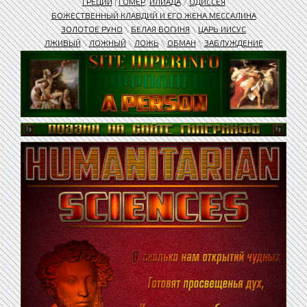
ГРЕЦИИ
|
ГОМЕР
.
ИЛИАДА
/
ОДИССЕЯ
БОЖЕСТВЕННЫЙ КЛАВДИЙ И ЕГО ЖЕНА МЕССАЛИНА​
ЗОЛОТОЕ РУНО
\
БЕЛАЯ БОГИНЯ
\
ЦАРЬ ИИСУС
ЛЖИВЫЙ
\
ЛОЖНЫЙ
\
ЛОЖЬ
\
ОБМАН
\
ЗАБЛУЖДЕНИЕ