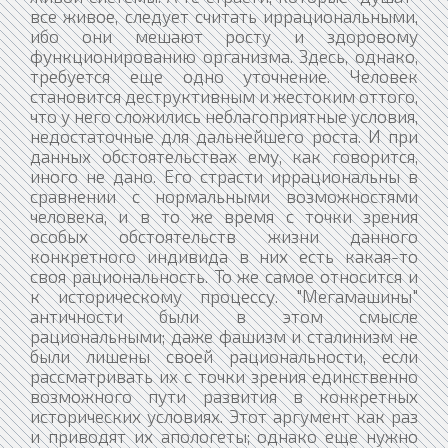
все живое, следует считать иррациональными,
ибо они мешают росту и здоровому
функционированию организма. Здесь, однако,
требуется еще одно уточнение. Человек
становится деструктивным и жестоким оттого,
что у него сложились неблагоприятные условия,
недостаточные для дальнейшего роста. И при
данных обстоятельствах ему, как говорится,
иного не дано. Его страсти иррациональны в
сравнении с нормальными возможностями
человека, и в то же время с точки зрения
особых обстоятельств жизни данного
конкретного индивида в них есть какая-то
своя рациональность. То же самое относится и
к историческому процессу. "Мегамашины"
античности были в этом смысле
рациональными; даже фашизм и сталинизм не
были лишены своей рациональности, если
рассматривать их с точки зрения единственно
возможного пути развития в конкретных
исторических условиях. Этот аргумент как раз
и приводят их апологеты; однако еще нужно