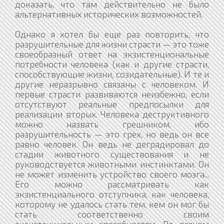
доказать, что там действительно не было
альтернативных исторических возможностей.
Однако я хотел бы еще раз повторить, что
разрушительные для жизни страсти — это тоже
своеобразный ответ на экзистенциональные
потребности человека (как и другие страсти,
способствующие жизни, созидательные). И те и
другие неразрывно связаны с человеком. И
первые страсти развиваются неизбежно, если
отсутствуют реальные предпосылки для
реализации вторых. Человека деструктивного
можно назвать грешником, ибо
разрушительность — это грех, но ведь он все
равно человек. Он ведь не деградировал до
стадии животного существования и не
руководствуется животными инстинктами. Он
не может изменить устройство своего мозга...
Его можно рассматривать как
экзистенциального отступника, как человека,
которому не удалось стать тем, кем он мог бы
стать соответственно своим
экзистенциальным способностям. Во всяком