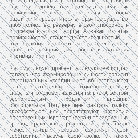
случае у человека всегда есть две реальные
возможности: либо остановиться в своем
развитии и превратиться в порочное существо,
либо полностью развернуть свои способности
и превратиться в творца. А какая из этих
возможностей станет действительностью —
это во многом зависит от того, есть ли в
обществе условия для роста и развития
индивида или нет.
К этому следует прибавить следующее: когда я
говорю, что формирование личности зависит
от социальных условий и что общество несет
за нее ответственность, я этим вовсе не хочу
сказать, что человек является только объектом,
беспомощным продуктом внешних
обстоятельств. Нет, внешние факторы только
способствуют или препятствуют развитию
определенных черт характера и определенных
границ, в рамках которых он действует. Тем не
менее каждый человек сохраняет свой
собственный разум, свою волю, а также