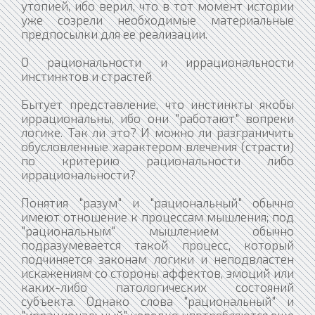
утопией, ибо верил, что в тот момент истории
уже созрели необходимые материальные
предпосылки для ее реализации.
О рациональности и иррациональности
инстинктов и страстей
Бытует представление, что инстинкты якобы
иррациональны, ибо они "работают" вопреки
логике. Так ли это? И можно ли разграничить
обусловленные характером влечения (страсти)
по критерию рациональности либо
иррациональности?
Понятия "разум" и "рациональный" обычно
имеют отношение к процессам мышления; под
"рациональным" мышлением обычно
подразумевается такой процесс, который
подчиняется законам логики и неподвластен
искажениям со стороны аффектов, эмоций или
каких-либо патологических состояний
субъекта. Однако слова "рациональный" и
"иррациональный" нередко употребляются еще