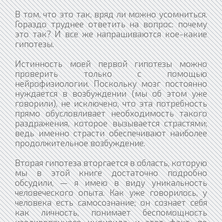
В том, что это так, вряд ли можно усомниться.
Гораздо труднее ответить на вопрос: почему
это так? И все же напрашиваются кое-какие
гипотезы.
Истинность моей первой гипотезы можно
проверить только с помощью
нейрофизиологии. Поскольку мозг постоянно
нуждается в возбуждении (мы об этом уже
говорили), не исключено, что эта потребность
прямо обусловливает необходимость такого
раздражения, которое вызывается страстями;
ведь именно страсти обеспечивают наиболее
продолжительное возбуждение.
Вторая гипотеза вторгается в область, которую
мы в этой книге достаточно подробно
обсудили, — я имею в виду уникальность
человеческого опыта. Как уже говорилось, у
человека есть самосознание; он сознает себя
как личность, понимает беспомощность
изолированного индивида, и этот факт, по