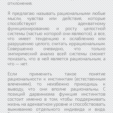
отклонения.
Я предлагаю называть рациональными любые
мысли, чувства или действия, которые
способствуют адекватному
функционированию и росту целостной
системы (частью которой они являются), а все,
что имеет тенденцию к ослаблению или
разрушению целого, считать иррациональным.
Совершенно очевидно, что только
эмпирический анализ всей системы сможет
показать, что в ней является рациональным, а
что — нет.
Если применить такое понятие
рациональности к инстинктам (естественным
влечениям), то неизбежно приходишь к
выводу, что они вполне рациональны. С
позиций дарвинизма функция инстинктов
состоит именно в том, чтобы поддерживать
жизнь на адекватном уровне и способствовать
выживанию отдельного индивида и вида.