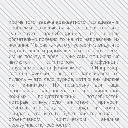
Кроме того, задача адекватного исследования
проблемы осложняется часто еще и тем, что
существует предубеждение, что людям
обязательно полезно то, на что направлены их
желания. Мы очень часто упускаем из виду, что
люди сплошь и рядом желают того, что несет
им не пользу, а вред, и уже сами эти желания
являются симптомом дисфункции
(внушаемости, конформизма и т. п.). Например,
сегодня каждый знает, что зависимость от
пилюль — это дело дурное, хотя очень многие
их принимают. Но поскольку вся наша
экономика направлена на формирование
ложных покупательских потребностей,
которые стимулируют ажиотаж и приносят
прибыль торгов-дам, то вряд ли можно
ожидать, что кто-то будет заинтересован в
объективном критическом анализе
неразумных потребностей.