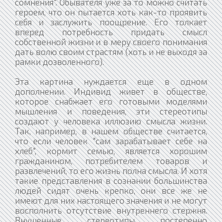
сомнения". Обывателя уже за то можно считать
героем, что он пытается хоть как-то проявить
себя и заслужить поощрение. Его толкает
вперед потребность придать смысл
собственной жизни и в меру своего понимания
дать волю своим страстям (хоть и не выходя за
рамки дозволенного).
Эта картина нуждается еще в одном
дополнении. Индивид живет в обществе,
которое снабжает его готовыми моделями
мышления и поведения, эти стереотипы
создают у человека иллюзию смысла жизни.
Так, например, в нашем обществе считается,
что если человек "сам зарабатывает себе на
хлеб", кормит семью, является хорошим
гражданином, потребителем товаров и
развлечений, то его жизнь полна смысла. И хотя
такие представления в сознании большинства
людей сидят очень крепко, они все же не
имеют для них настоящего значения и не могут
восполнить отсутствие внутреннего стержня.
Внушенные стереотипы постепенно