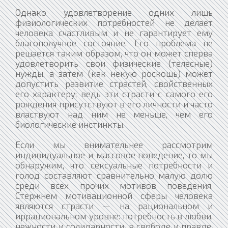
Однако удовлетворение одних лишь
физиологических потребностей не делает
человека счастливым и не гарантирует ему
благополучное состояние. Его проблема не
решается таким образом, что он может сперва
удовлетворить свои физические (телесные)
нужды, а затем (как некую роскошь) может
допустить развитие страстей, свойственных
его характеру; ведь эти страсти с самого его
рождения присутствуют в его личности и часто
властвуют над ним не меньше, чем его
биологические инстинкты.
Если мы внимательнее рассмотрим
индивидуальное и массовое поведение, то мы
обнаружим, что сексуальные потребности и
голод составляют сравнительно малую долю
среди всех прочих мотивов поведения.
Стержнем мотивационной сферы человека
являются страсти — на рациональном и
иррациональном уровне: потребность в любви,
нежности и солидарности, в свободе и правде,