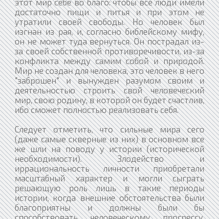
этот мир себе во благо: чтобы все люди имели
достаточно пищи и питья и при этом не
утратили своей свободы. Но человек был
изгнан из рая, и, согласно библейскому мифу,
он не может туда вернуться. Он пострадал из-
за своей собственной противоречивости, из-за
конфликта между самим собой и природой.
Мир не создан для человека, это человек в него
"заброшен" и вынужден разумом своим и
деятельностью строить свой человеческий
мир, свою родину, в которой он будет счастлив,
ибо сможет полностью реализовать себя.
Следует отметить, что сильные мира сего
(даже самые скверные из них) в основном все
же шли на поводу у истории (исторической
необходимости). Злодейство и
иррациональность личности приобретали
масштабный характер и могли сыграть
решающую роль лишь в такие периоды
истории, когда внешние обстоятельства были
благоприятны и должны были бы
способствовать человеческому прогрессу,