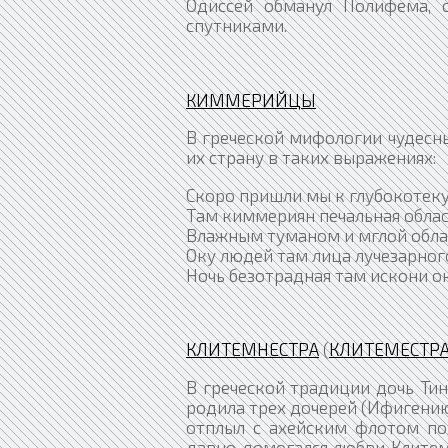
Одиссей обманул Полифема, о
спутниками.
КИММЕРИЙЦЫ
В греческой мифологии чудесн
их страну в таких выражениях:
Скоро пришли мы к глубокотек
Там киммериян печальная облас
Влажным туманом и мглой облак
Оку людей там лица лучезарног
Ночь безотрадная там искони 
КЛИТЕМНЕСТРА
(
КЛИТЕМЕСТР
В греческой традиции дочь Тин
родила трех дочерей (Ифигению
отплыл с ахейским флотом под
давно домогался любви Клитем