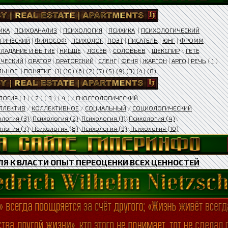
ИКА
|
ПСИХОАНАЛИЗ
|
ПСИХОЛОГИЯ
|
ПСИХИКА
|
ПСИХОЛОГИЧЕСКИЙ
ГИЧЕСКИЙ
|
ФИЛОСОФ
|
ПСИХОЛОГ
|
ПОЭТ
|
ПИСАТЕЛЬ
|
ЮНГ
|
ФРОММ
ЛАДАНИЕ И БЫТИЕ
|
НИЦШЕ
\
ЛОСЕВ
\
СОЛОВЬЕВ
\
ШЕКСПИР
\
ГЕТЕ
ЧЕСКИЙ
|
ОРАТОР
|
ОРАТОРСКИЙ
|
СЛЕНГ
|
ФЕНЯ
|
ЖАРГОН
|
АРГО
|
РЕЧЬ
(
1
)
ЛЬНОЕ
|
ПОНЯТИЕ
(1)
(10)
(6)
(2)
(7)
(5)
(9)
(3)
(4)
(8)
ЛОГИЯ
(
1
) (
2
) (
3
) (
4
) /
ГНОСЕОЛОГИЧЕСКИЙ
ЛЛЕКТИВ
/
КОЛЛЕКТИВНОЕ
/
СОЦИАЛЬНЫЙ
/
СОЦИОЛОГИЧЕСКИЙ
ология (3)
\
Психология (2)
\
Психология (1)
\
Психология (4)
\
логия (7)
\
Психология (8)
\
Психология (9)
\
Психология (10)
Я К ВЛАСТИ ОПЫТ ПЕРЕОЦЕНКИ ВСЕХ ЦЕННОСТЕЙ