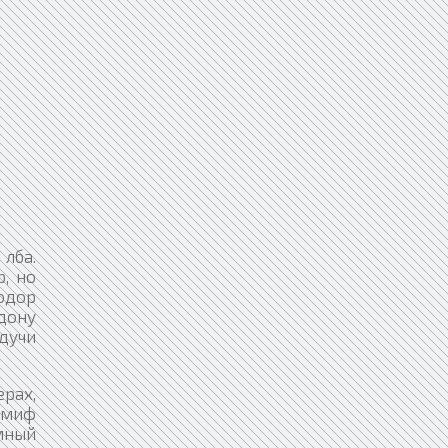
 лба.
, но
одор
дону
дучи
рах,
н миф
мный