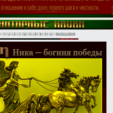
Я
|
(1)
(2)
(3)
(7)
(10)
(5)
(8)
(6)
(9)
(4)
|
ФИЛОСОФИЯ