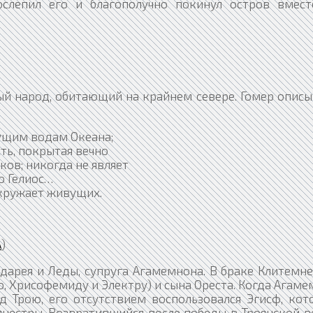
слепил его и благополучно покинул остров вмест
ый народ, обитающий на крайнем севере. Гомер описы
ущим водам Океана;
ть, покрытая вечно
ов; никогда не являет
о Гелиос…
окружает живущих.
А
)
дарея и Леды, супруга Агамемнона. В браке Клитемн
, Хрисофемиду и Электру) и сына Ореста. Когда Агам
 Трою, его отсутствием воспользовался Эгисф, кот
нестры. Возвратившийся после победы в Троянской в