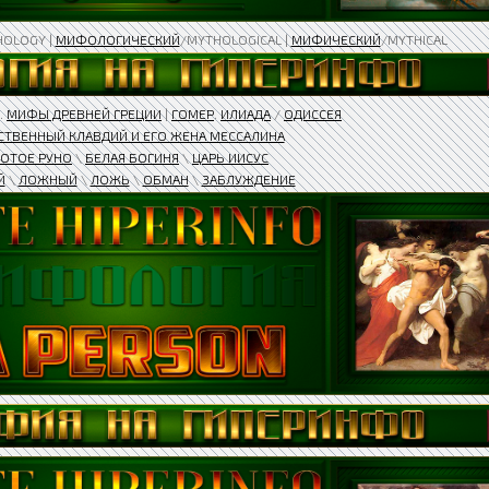
HOLOGY |
МИФОЛОГИЧЕСКИЙ
/MYTHOLOGICAL |
МИФИЧЕСКИЙ
/MYTHICAL
.
МИФЫ ДРЕВНЕЙ ГРЕЦИИ
|
ГОМЕР
.
ИЛИАДА
/
ОДИССЕЯ
ТВЕННЫЙ КЛАВДИЙ И ЕГО ЖЕНА МЕССАЛИНА​
ОТОЕ РУНО
\
БЕЛАЯ БОГИНЯ
\
ЦАРЬ ИИСУС
Й
\
ЛОЖНЫЙ
\
ЛОЖЬ
\
ОБМАН
\
ЗАБЛУЖДЕНИЕ