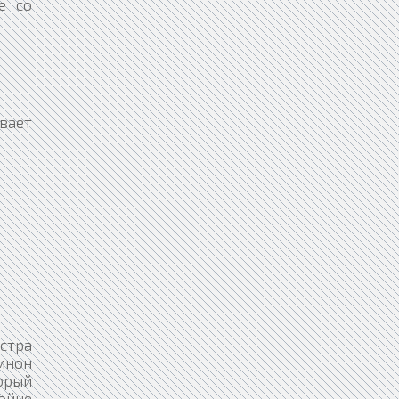
е со
вает
естра
емнон
орый
ойне