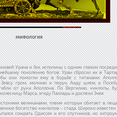
МИФОЛОГИЯ
новей Урана и Геи, исполины с одним глазом посреди
ейшему поколению богов. Уран сбросил их в Тартар
обы они помогли ему в борьбе с титанами. Аполл
 Зевсу гром, молнию и перун, Аиду шлем, а Посей
гибли от руки Аполлона. По Вергилию, киклопы, бу
колесницу Марса, эгиду Паллады и доспехи Энея.
стокими великанами, племя которых обитает в пеще
венное богатство киклопов – стада. Широко известе
тался сожрать Одиссея и его спутников, но хитроу