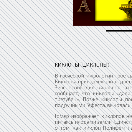
КИКЛОПЫ
(
ЦИКЛОПЫ
)
В греческой мифологии трое сы
Киклопы принадлежали к древн
Зевс освободил киклопов, чт
сообщает, что киклопы «дали
трезубец». Позже киклопы по
подручными Гефеста, выковали 
Гомер изображает киклопов же
питаясь плодами земли. Единст
о том, как киклоп Полифем пы