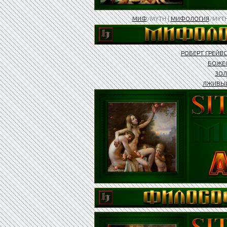
МИФ
/MYTH |
МИФОЛОГИЯ
/MYT
РОБЕРТ ГРЕЙВС
БОЖЕС
ЗОЛ
ЛЖИВЫ