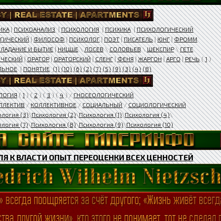
ИКА
|
ПСИХОАНАЛИЗ
|
ПСИХОЛОГИЯ
|
ПСИХИКА
|
ПСИХОЛОГИЧЕСКИЙ
ГИЧЕСКИЙ
|
ФИЛОСОФ
|
ПСИХОЛОГ
|
ПОЭТ
|
ПИСАТЕЛЬ
|
ЮНГ
|
ФРОММ
ЛАДАНИЕ И БЫТИЕ
|
НИЦШЕ
\
ЛОСЕВ
\
СОЛОВЬЕВ
\
ШЕКСПИР
\
ГЕТЕ
ЧЕСКИЙ
|
ОРАТОР
|
ОРАТОРСКИЙ
|
СЛЕНГ
|
ФЕНЯ
|
ЖАРГОН
|
АРГО
|
РЕЧЬ
(
1
)
ЛЬНОЕ
|
ПОНЯТИЕ
(1)
(10)
(6)
(2)
(7)
(5)
(9)
(3)
(4)
(8)
ЛОГИЯ
(
1
) (
2
) (
3
) (
4
) /
ГНОСЕОЛОГИЧЕСКИЙ
ЛЛЕКТИВ
/
КОЛЛЕКТИВНОЕ
/
СОЦИАЛЬНЫЙ
/
СОЦИОЛОГИЧЕСКИЙ
ология (3)
\
Психология (2)
\
Психология (1)
\
Психология (4)
\
логия (7)
\
Психология (8)
\
Психология (9)
\
Психология (10)
Я К ВЛАСТИ ОПЫТ ПЕРЕОЦЕНКИ ВСЕХ ЦЕННОСТЕЙ