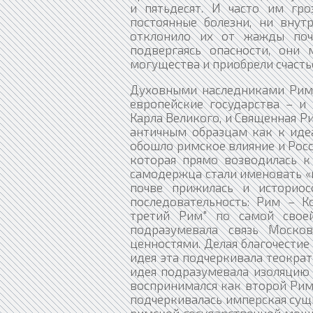
и пятьдесят. И часто им гро
постоянные болезни, ни внут
отклонило их от жажды поче
подвергаясь опасности, они
могущества и приобрели счасть
Духовными наследниками Рима
европейские государства – и 
Карла Великого, и Священная Р
античным образцам как к иде
обошло римское влияние и Росси
которая прямо возводилась к 
самодержца стали именовать «и
почве прижилась и историо
последовательность: Рим – К
третий Рим" по самой свое
подразумевала связь Моско
ценностями. Делая благочестие
идея эта подчеркивала теократ
идея подразумевала изоляцию о
воспринимался как второй Рим,
подчеркивалась имперская сущ