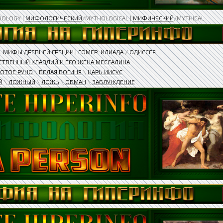
HOLOGY |
МИФОЛОГИЧЕСКИЙ
/MYTHOLOGICAL |
МИФИЧЕСКИЙ
/MYTHICAL
.
МИФЫ ДРЕВНЕЙ ГРЕЦИИ
|
ГОМЕР
.
ИЛИАДА
/
ОДИССЕЯ
ТВЕННЫЙ КЛАВДИЙ И ЕГО ЖЕНА МЕССАЛИНА​
ОТОЕ РУНО
\
БЕЛАЯ БОГИНЯ
\
ЦАРЬ ИИСУС
Й
\
ЛОЖНЫЙ
\
ЛОЖЬ
\
ОБМАН
\
ЗАБЛУЖДЕНИЕ