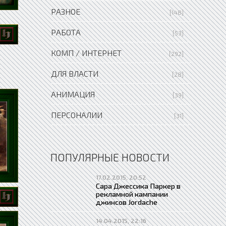
РАЗНОЕ
[148]
РАБОТА
[53]
КОМП / ИНТЕРНЕТ
[292]
ДЛЯ ВЛАСТИ
[28]
АНИМАЦИЯ
[39]
ПЕРСОНАЛИИ
[31]
ПОПУЛЯРНЫЕ НОВОСТИ
17.02.2015, 20:52
Сара Джессика Паркер в
рекламной кампании
джинсов Jordache
14.04.2015, 22:16