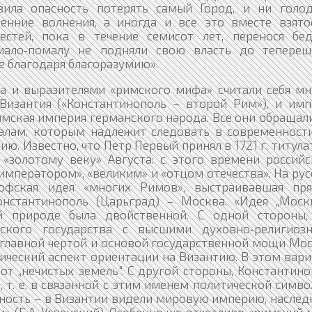
зила опасность потерять самый Город, и ни голод
ренние волнения, а иногда и все это вместе взято
стей, пока в течение семисот лет, перенося бе
 мало‑помалу не подняли свою власть до тепереш
е благодаря благоразумию».
 и выразителями «римского мифа» считали себя мн
Византия («Константинополь – второй Рим»), и имп
имская империя германского народа. Все они обращал
алам, которым надлежит следовать в современности
ю. Известно, что Петр Первый принял в 1721 г. титула
«золотому веку» Августа: с этого времени российс
мператором», «великим» и «отцом отечества». На ру
софская идея «многих Римов», выстраивавшая пр
онстантинополь (Царьград) – Москва. «Идея „Моск
й природе была двойственной. С одной стороны,
вского государства с высшими духовно‑религиоз
 главной чертой и основой государственной мощи Мо
ический аспект ориентации на Византию. В этом вар
т „нечистых земель". С другой стороны, Константин
 т. е. в связанной с этим именем политической симв
ность – в Византии видели мировую империю, наслед