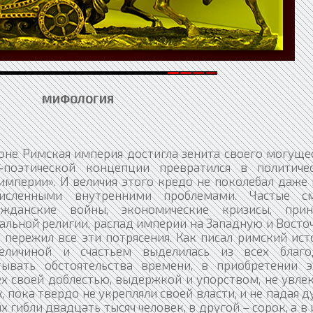
МИФОЛОГИЯ
оне Римская империя достигла зенита своего могуще
‑поэтической концепции превратился в политиче
империи». И величия этого кредо не поколебал даже
численными внутренними проблемами. Частые с
ражданские войны, экономические кризисы, прин
альной религии, распад империи на Западную и Вост
 пережил все эти потрясения. Как писал римский ист
еличиной и счастьем выделилась из всех благо
ывать обстоятельства времени, в приобретении э
х своей доблестью, выдержкой и упорством, не увлек
, пока твердо не укрепляли своей власти, и не падая 
их гибли двадцать тысяч человек, в другой – сорок, а в