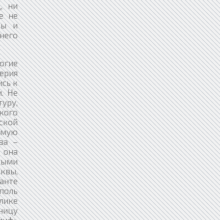
, ни
е не
ды и
него
огие
ерия
ись к
. Не
туру,
кого
сской
ямую
ва –
 она
ными
сквы,
ианте
ополь
олике
ницу