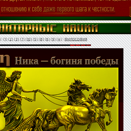
Я
|
(1)
(2)
(3)
(7)
(10)
(5)
(8)
(6)
(9)
(4)
|
ФИЛОСОФИЯ