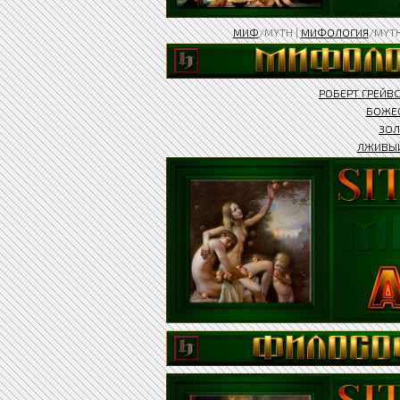
МИФ
/MYTH |
МИФОЛОГИЯ
/MYT
РОБЕРТ ГРЕЙВС
БОЖЕС
ЗОЛ
ЛЖИВЫ