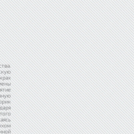
ства.
скую
 крах
мены
ятие
очную
орик
даря
того
аясь
духом
 иной