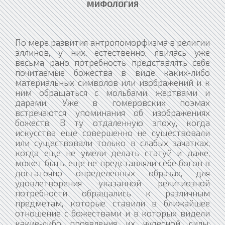
МИФОЛОГИЯ
По мере развития антропоморфизма в религии
эллинов, у них, естественно, явилась уже
весьма рано потребность представлять себе
почитаемые божества в виде каких‑либо
материальных символов или изображений и к
ним обращаться с мольбами, жертвами и
дарами. Уже в гомеровских поэмах
встречаются упоминания об изображениях
божеств. В ту отдаленную эпоху, когда
искусства еще совершенно не существовали
или существовали только в слабых зачатках,
когда еще не умели делать статуй и даже,
может быть, еще не представляли себе богов в
достаточно определенных образах, для
удовлетворения указанной религиозной
потребности обращались к различным
предметам, которые ставили в ближайшее
отношение с божествами и в которых видели
какие‑либо проявления их чудесной силы;