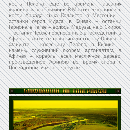
кость Пелопа, еще во времена Павсания
хранившаяся в Олимпии. В Мантинее хранились
кости Аркада, сына Каллисто, в Мессении –
останки героя Идаса, в Фивах – останки
Гериона, в Тегее – волосы Медузы, на о. Скирос
– останки Тесея, перенесенные впоследствии в
Афины; в Антиссе показывали голову Орфея, в
Флиунте – колесницу Пелопа, в Кизике –
камень, служивший якорем аргонавтам, в
Афинах – корабль Тесея, масличное дерево,
произведенное Афиною во время спора с
Посейдоном, и многое другое.