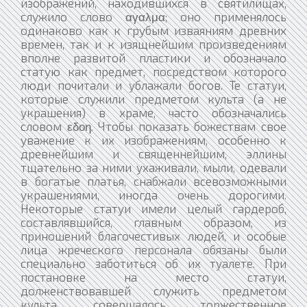
изображений, находившихся в святилищах,
служило слово αγαλμα; оно применялось
одинаково как к грубым изваяниям древних
времен, так и к изящнейшим произведениям
вполне развитой пластики и обозначало
статую как предмет, посредством которого
люди почитали и ублажали богов. Те статуи,
которые служили предметом культа (а не
украшения) в храме, часто обозначались
словом εδοη. Чтобы показать божествам свое
уважение к их изображениям, особенно к
древнейшим и священнейшим, эллины
тщательно за ними ухаживали, мыли, одевали
в богатые платья, снабжали всевозможными
украшениями, иногда очень дорогими.
Некоторые статуи имели целый гардероб,
составлявшийся, главным образом, из
приношений благочестивых людей, и особые
лица жреческого персонала обязаны были
специально заботиться об их туалете. При
постановке на место статуи,
долженствовавшей служить предметом
культа, совершалось торжественное