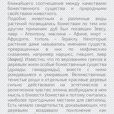
ближайшего соотношения между качествами
божественного существа и природными
свойствами животного.
Подобно животным и различные виды
растений посвящались божествам по тем или
другим причинам: дуб был посвящен Зевсу,
лавр – Аполлону, маслина – Афине, мирт –
Афродите, тополь – Гераклу. Некоторые
растения даже назывались именами существ,
превращенных в них по мифическим
сказаниям, например нарцисс, гиацинт, лавр
(δαφνη). Известно, что по верованиям греков в
деревьях жили особые божественные существа
(дриады, гамадриады), вместе с ними
рождавшиеся и умиравшие. Величественные,
тенистые рощи и отдельные красивые деревья
сильно действовали на эстетическое и
религиозное чувство эллина, возбуждали в нем
мысль о близости божества и потому считались
наиболее пригодными местами для святилищ.
Есть немало свидетельств, доказывающих, что
деревьям воздавали поклонение как