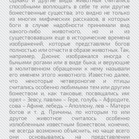
Однако и другие виды животных считались
способными воплощать в себе те или другие
божественные существа; это видно не только
из многих мифических рассказов, в которых
боги в случае надобности принимали вид
какого‑либо животного, но и из
существовавших еще в исторические времена
изображений, которые представляли богов
полностью или отчасти в образе животных. Так,
например, Дионис изображался иногда с
бычьими рогами или в виде быка, и верующие
в молитвенном обращении к нему называли
его именем этого животного. Известно далее,
что некоторые четвероногие и птицы
считались особенно любимыми тем или другим
божеством и, как таковые, посвящались им:
орел – Зевсу, павлин – Гере, голубь – Афродите,
сова – Афине, лебедь – Аполлону, лев – Матери
богов и т. д. Причины, по которым то или
другое животное считалось особенно
излюбленным известным божеством, конечно,
не всегда возможно объяснить, но чаще всего
они основывались на представлении