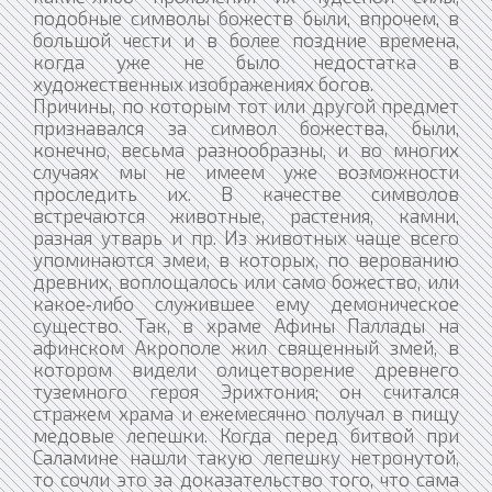
подобные символы божеств были, впрочем, в
большой чести и в более поздние времена,
когда уже не было недостатка в
художественных изображениях богов.
Причины, по которым тот или другой предмет
признавался за символ божества, были,
конечно, весьма разнообразны, и во многих
случаях мы не имеем уже возможности
проследить их. В качестве символов
встречаются животные, растения, камни,
разная утварь и пр. Из животных чаще всего
упоминаются змеи, в которых, по верованию
древних, воплощалось или само божество, или
какое‑либо служившее ему демоническое
существо. Так, в храме Афины Паллады на
афинском Акрополе жил священный змей, в
котором видели олицетворение древнего
туземного героя Эрихтония; он считался
стражем храма и ежемесячно получал в пищу
медовые лепешки. Когда перед битвой при
Саламине нашли такую лепешку нетронутой,
то сочли это за доказательство того, что сама