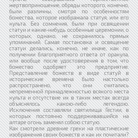
жертвоприношение, обряды которого, конечно,
были различны, смотря по особенностям
божества, которое изображала статуя, или его
культа. Без сомнения, были при освящении
статуи и какие‑нибудь особенные церемонии, о
которых, однако, не сохранилось прямых
упоминаний. Самая постановка и освящение
статуи делались, конечно, не иначе, как по
получении благоприятного ответа от оракула,
или вообще после удостоверения в том, что
божество одобряет это предприятие.
Представление божеств в виде статуй в
исторические времена было настолько
распространено, что они считались
непременной принадлежностью всякого места
культа и отсутствие их в таких местах всегда
объяснялось какою‑либо легендою.
Исключения составляли святилища Гестии, в
которых постоянно поддерживавшийся на
алтаре огонь заменял собою статую.
Как смотрели древние греки на пластические
изображения своих божеств и как их почитали?