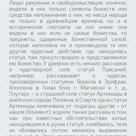
Люди разумные и свободомыслящие, конечно,
видели в них только символы божеств или
средства напоминания о них, но масса народа
не только в древнейшие времена, но и в
исторические смотрела на них иначе: она
видела в них если не самые божества, то
предметы, одаренные божественной силой,
которая наполняла их и производила те или
другие чудесные действия; где находилась
статуя, там присутствовало и представляемое
ею божество. У древних есть немало рассказов
о чудотворной силе статуй. Павсаний,
например, рассказывает о чудесах,
произведенных статуями Геракла в Эрифрах,
Аполлона в Гилах близ г. Магнесии и т. д.,
Плутарх – о страшной силе статуи Артемиды в
ахейском городе Пеллена; в Спарте одна статуя
Артемиды излечивала от подагры, другая – от
кашля (Климент); ходили также рассказы о том,
как при известных обстоятельствах копья,
находившиеся в руках статуй, колебались, тела
их обливались потом, менялось выражение