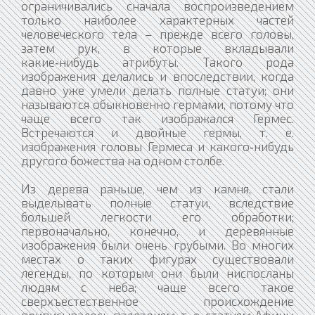
ограничивались сначала воспроизведением
только наиболее характерных частей
человеческого тела – прежде всего головы,
затем рук, в которые вкладывали
какие‑нибудь атрибуты. Такого рода
изображения делались и впоследствии, когда
давно уже умели делать полные статуи; они
называются обыкновенно гермами, потому что
чаще всего так изображался Гермес.
Встречаются и двойные гермы, т. е.
изображения головы Гермеса и какого‑нибудь
другого божества на одном столбе.
Из дерева раньше, чем из камня, стали
выделывать полные статуи, вследствие
большей легкости его обработки;
первоначально, конечно, и деревянные
изображения были очень грубыми. Во многих
местах о таких фигурах существовали
легенды, по которым они были ниспосланы
людям с неба; чаще всего такое
сверхъестественное происхождение