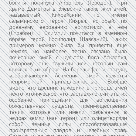
богиня покинула Акрополь (Геродот). При
храме Деметры в Элевсине также жил змей,
называемый Кихрейским по имени
саламинского героя Кихрея, который, по
древнему верованию, воплотился в нем
(Страбон). В Олимпии почитался в змеином
образе герой Сосиполид (Павсаний). Таких
примеров можно было бы привести еще
немало; но наиболее тесно связано было
почитание змей с культом бога Асклепия,
которому они служили или который сам
являлся в их образе. На барельефах и статуях,
изображающих Асклепия, змей является
непременной принадлежностью. Вообще
видно, что древние находили в природе змей
нечто хтоническое, что заставляло считать их
особенно пригодными для воплощения
божественных существ, преимущественно
таких, которые или имели пребывание в
недрах земли (как герои), или олицетворяли
собой земные силы, способствовавшие
произрастанию плодов и целебных трав.