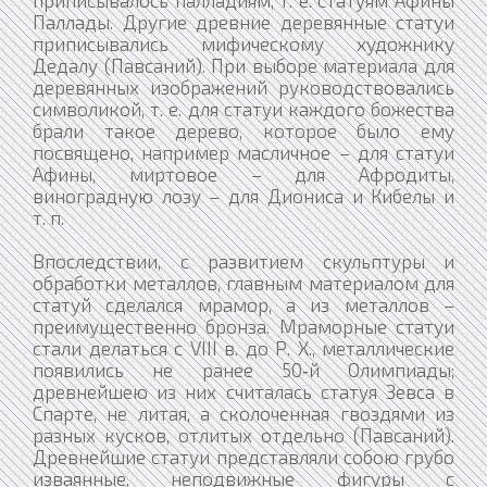
приписывалось палладиям, т. е. статуям Афины
Паллады. Другие древние деревянные статуи
приписывались мифическому художнику
Дедалу (Павсаний). При выборе материала для
деревянных изображений руководствовались
символикой, т. е. для статуи каждого божества
брали такое дерево, которое было ему
посвящено, например масличное – для статуи
Афины, миртовое – для Афродиты,
виноградную лозу – для Диониса и Кибелы и
т. п.
Впоследствии, с развитием скульптуры и
обработки металлов, главным материалом для
статуй сделался мрамор, а из металлов –
преимущественно бронза. Мраморные статуи
стали делаться с VIII в. до Р. X., металлические
появились не ранее 50‑й Олимпиады;
древнейшею из них считалась статуя Зевса в
Спарте, не литая, а сколоченная гвоздями из
разных кусков, отлитых отдельно (Павсаний).
Древнейшие статуи представляли собою грубо
изваянные, неподвижные фигуры с