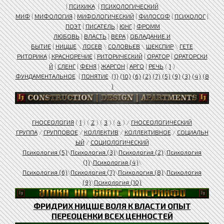
|
ПСИХИКА
|
ПСИХОЛОГИЧЕСКИЙ
МИФ
|
МИФОЛОГИЯ
|
МИФОЛОГИЧЕСКИЙ
|
ФИЛОСОФ
|
ПСИХОЛОГ
|
ПОЭТ
|
ПИСАТЕЛЬ
|
ЮНГ
|
ФРОММ
ЛЮБОВЬ
|
ВЛАСТЬ
|
ВЕРА
|
ОБЛАДАНИЕ И
БЫТИЕ
|
НИЦШЕ
\
ЛОСЕВ
\
СОЛОВЬЕВ
\
ШЕКСПИР
\
ГЕТЕ
РИТОРИКА
|
КРАСНОРЕЧИЕ
|
РИТОРИЧЕСКИЙ
|
ОРАТОР
|
ОРАТОРСКИ
Й
|
СЛЕНГ
|
ФЕНЯ
|
ЖАРГОН
|
АРГО
|
РЕЧЬ
(
1
)
ФУНДАМЕНТАЛЬНОЕ
|
ПОНЯТИЕ
(1)
(10)
(6)
(2)
(7)
(5)
(9)
(3)
(4)
(8
)
ГНОСЕОЛОГИЯ
(
1
) (
2
) (
3
) (
4
) /
ГНОСЕОЛОГИЧЕСКИЙ
ГРУППА
/
ГРУППОВОЕ
/
КОЛЛЕКТИВ
/
КОЛЛЕКТИВНОЕ
/
СОЦИАЛЬН
ЫЙ
/
СОЦИОЛОГИЧЕСКИЙ
Психология (5)
\
Психология (3)
\
Психология (2)
\
Психология
(1)
\
Психология (4)
\
Психология (6)
\
Психология (7)
\
Психология (8)
\
Психология
(9)
\
Психология (10)
ФРИДРИХ НИЦШЕ ВОЛЯ К ВЛАСТИ ОПЫТ
ПЕРЕОЦЕНКИ ВСЕХ ЦЕННОСТЕЙ