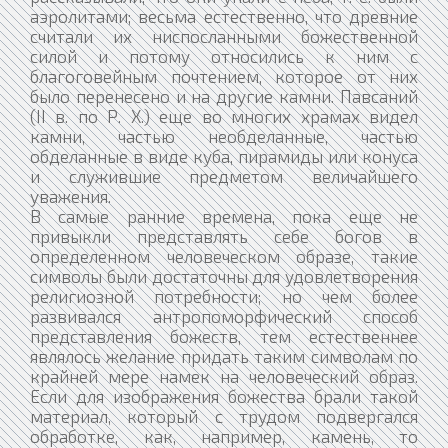
аэролитами; весьма естественно, что древние
считали их ниспосланными божественной
силой и потому относились к ним с
благоговейным почтением, которое от них
было перенесено и на другие камни. Павсаний
(II в. по Р. X.) еще во многих храмах видел
камни, частью необделанные, частью
обделанные в виде куба, пирамиды или конуса
и служившие предметом величайшего
уважения.
В самые ранние времена, пока еще не
привыкли представлять себе богов в
определенном человеческом образе, такие
символы были достаточны для удовлетворения
религиозной потребности; но чем более
развивался антропоморфический способ
представления божеств, тем естественнее
являлось желание придать таким символам по
крайней мере намек на человеческий образ.
Если для изображения божества брали такой
материал, который с трудом подвергался
обработке, как, например, камень, то