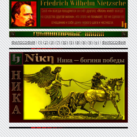
ФИЛОСОФИЯ
|
(1)
(2)
(3)
(7)
(10)
(5)
(8)
(6)
(9)
(4)
|
ФИЛОСОФИЯ