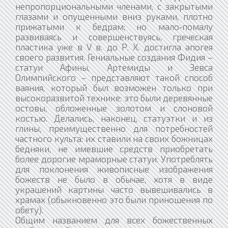
непропорциональными членами, с закрытыми
глазами и опущенными вниз руками, плотно
прижатыми к бедрам; но мало‑помалу
развиваясь и совершенствуясь, греческая
пластика уже в V в. до Р. X. достигла апогея
своего развития. Гениальные создания Фидия –
статуи Афины, Артемиды и Зевса
Олимпийского – представляют такой способ
ваяния, который был возможен только при
высокоразвитой технике: это были деревянные
остовы, обложенные золотом и слоновой
костью. Делались, наконец, статуэтки и из
глины, преимущественно для потребностей
частного культа: их ставили на своих божницах
бедняки, не имевшие средств приобретать
более дорогие мраморные статуи. Употреблять
для поклонения живописные изображения
божеств не было в обычае, хотя в виде
украшений картины часто вывешивались в
храмах (обыкновенно это были приношения по
обету).
Общим названием для всех божественных