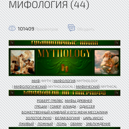
МИФОЛОГИЯ (44)
101409
Просмотров
Обсудить
МИФ
/MYTH |
МИФОЛОГИЯ
/MYTHOLOGY
|
МИФОЛОГИЧЕСКИЙ
/MYTHOLOGICAL |
МИФИЧЕСКИЙ
/MYTHICAL
РОБЕРТ ГРЕЙВС
.
МИФЫ ДРЕВНЕЙ
ГРЕЦИИ
|
ГОМЕР
.
ИЛИАДА
/
ОДИССЕЯ
БОЖЕСТВЕННЫЙ КЛАВДИЙ И ЕГО ЖЕНА МЕССАЛИНА​
ЗОЛОТОЕ РУНО
\
БЕЛАЯ БОГИНЯ
\
ЦАРЬ ИИСУС
ЛЖИВЫЙ
\
ЛОЖНЫЙ
\
ЛОЖЬ
\
ОБМАН
\
ЗАБЛУЖДЕНИЕ