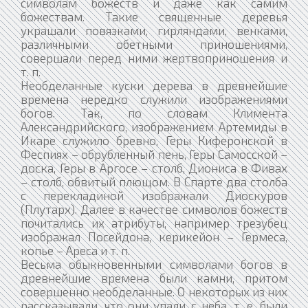
символам божеств и даже как самим
божествам. Такие священные деревья
украшали повязками, гирляндами, венками,
различными обетными приношениями,
совершали перед ними жертвоприношения и
т. п.
Необделанные куски дерева в древнейшие
времена нередко служили изображениями
богов. Так, по словам Климента
Александрийского, изображением Артемиды в
Икаре служило бревно, Геры Киферонской в
Феспиях – обрубленный пень, Геры Самосской –
доска, Геры в Аргосе – столб, Диониса в Фивах
– столб, обвитый плющом. В Спарте два столба
с перекладиной изображали Диоскуров
(Плутарх). Далее в качестве символов божеств
почитались их атрибуты, например трезубец
изображал Посейдона, керикейон – Гермеса,
копье – Ареса и т. п.
Весьма обыкновенными символами богов в
древнейшие времена были камни, притом
совершенно необделанные. О некоторых из них
рассказывали, что они упали с неба, т. е. были