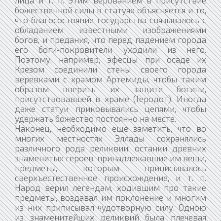
лица и т. п. Этим верованием в присутствие
божественной силы в статуях объясняется и то,
что благосостояние государства связывалось с
обладанием известными изображениями
богов, и предания, что перед падением города
его боги‑покровители уходили из него.
Поэтому, например, эфесцы при осаде их
Крезом соединили стены своего города
веревками с храмом Артемиды, чтобы таким
образом вверить их защите богини,
присутствовавшей в храме (Геродот). Иногда
даже статуи приковывались цепями, чтобы
удержать божество постоянно на месте.
Наконец, необходимо еще заметить, что во
многих местностях Эллады сохранялись
различного рода реликвии: останки древних
знаменитых героев, принадлежавшие им вещи,
предметы, которым приписывалось
сверхъестественное происхождение, и т. п.
Народ верил легендам, ходившим про такие
предметы, воздавал им поклонение и многим
из них приписывал чудотворную силу. Одною
из знаменитейших реликвий была плечевая