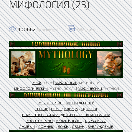
МИФОЛОГИЯ (23)
100662
Просмотра
Обсудить
МИФ
/MYTH |
МИФОЛОГИЯ
/MYTHOLOGY
|
МИФОЛОГИЧЕСКИЙ
/MYTHOLOGICAL |
МИФИЧЕСКИЙ
/MYTHICAL
РОБЕРТ ГРЕЙВС
.
МИФЫ ДРЕВНЕЙ
ГРЕЦИИ
|
ГОМЕР
.
ИЛИАДА
/
ОДИССЕЯ
БОЖЕСТВЕННЫЙ КЛАВДИЙ И ЕГО ЖЕНА МЕССАЛИНА​
ЗОЛОТОЕ РУНО
\
БЕЛАЯ БОГИНЯ
\
ЦАРЬ ИИСУС
ЛЖИВЫЙ
\
ЛОЖНЫЙ
\
ЛОЖЬ
\
ОБМАН
\
ЗАБЛУЖДЕНИЕ