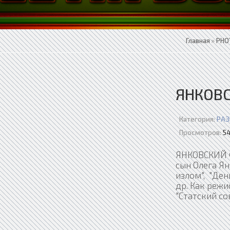
Главная
»
PHO
ЯНКОВС
Категория:
РАЗ
Просмотров:
54
ЯНКОВСКИЙ Фи
сын Олега Ян
излом", "Ден
др. Как режи
"Статский со