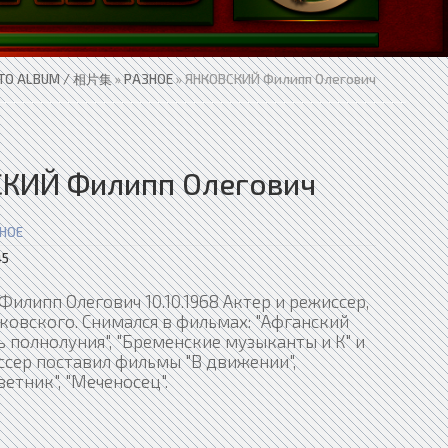
TO ALBUM / 相片集
»
РАЗНОЕ
» ЯНКОВСКИЙ Филипп Олегович
КИЙ Филипп Олегович
НОЕ
5
липп Олегович 10.10.1968 Актер и режиссер,
ковского. Снимался в фильмах: "Афганский
ь полнолуния", "Бременские музыканты и К" и
ссер поставил фильмы "В движении",
ветник", "Меченосец".