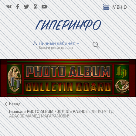
МЕНЮ
ГИПЕРИНФО
Личный кабинет
Вход и регистрация
Назад
Главная
»
PHOTO ALBUM / 相片集
»
РАЗНОЕ
» ДЕПУТАТ ГД
АБАСОВ МАМЕД МАГАРАМОВИЧ