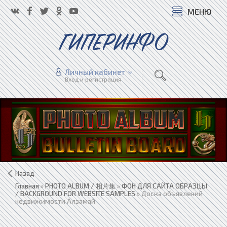
МЕНЮ
ГИПЕРИНФО
Личный кабинет
Вход и регистрация
Назад
Главная
»
PHOTO ALBUM / 相片集
»
ФОН ДЛЯ САЙТА ОБРАЗЦЫ
/ BACKGROUND FOR WEBSITE SAMPLES
» Доска объявлений
недвижимости Алзамай