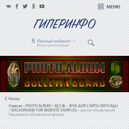
МЕНЮ
ГИПЕРИНФО
Личный кабинет
Вход и регистрация
Назад
Главная
»
PHOTO ALBUM / 相片集
»
ФОН ДЛЯ САЙТА ОБРАЗЦЫ
/ BACKGROUND FOR WEBSITE SAMPLES
» доска объявлений
Чаадаевка объявления форум