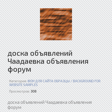
доска объявлений
Чаадаевка объявления
форум
Категория:
ФОН ДЛЯ САЙТА ОБРАЗЦЫ / BACKGROUND FOR
WEBSITE SAMPLES
Просмотров:
308
доска объявлений Чаадаевка объявления
форум