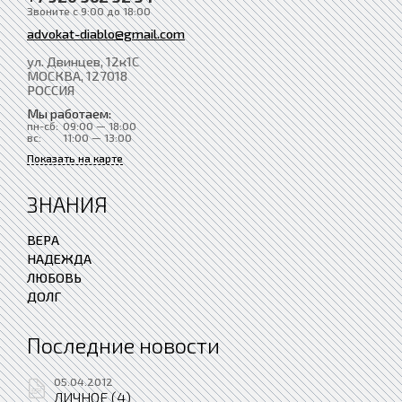
Звоните с 9:00 до 18:00
advokat-diablo@gmail.com
ул. Двинцев, 12к1С
МОСКВА
, 127018
РОССИЯ
Мы работаем:
пн-сб:
09:00 — 18:00
вс:
11:00 — 13:00
Показать на карте
ЗНАНИЯ
ВЕРА
НАДЕЖДА
ЛЮБОВЬ
ДОЛГ
Последние новости
05.04.2012
ЛИЧНОЕ (4)