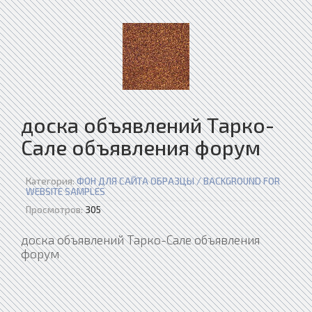
доска объявлений Тарко-
Сале объявления форум
Категория:
ФОН ДЛЯ САЙТА ОБРАЗЦЫ / BACKGROUND FOR
WEBSITE SAMPLES
Просмотров:
305
доска объявлений Тарко-Сале объявления
форум