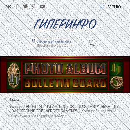
МЕНЮ
ГИПЕРИНФО
Личный кабинет
Вход и регистрация
Назад
Главная
»
PHOTO ALBUM / 相片集
»
ФОН ДЛЯ САЙТА ОБРАЗЦЫ
/ BACKGROUND FOR WEBSITE SAMPLES
» доска объявлений
Тарко-Сале объявления форум