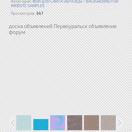
Категория:
ФОН ДЛЯ САЙТА ОБРАЗЦЫ / BACKGROUND FOR
WEBSITE SAMPLES
Просмотров:
347
доска объявлений Первоуральск объявления
форум