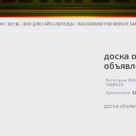
UM / 相片集
»
ФОН ДЛЯ САЙТА ОБРАЗЦЫ / BACKGROUND FOR WEBSITE SA
доска 
объявл
Категория:
ФОН
SAMPLES
Просмотров:
3
доска объяв