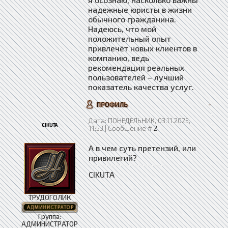
надежные юристы в жизни
обычного гражданина.
Надеюсь, что мой
положительный опыт
привлечёт новых клиентов в
компанию, ведь
рекомендация реальных
пользователей – лучший
показатель качества услуг.
Дата: ПОНЕДЕЛЬНИК, 03.11.2025,
CIKUTA
11:53 | Сообщение #
2
А в чем суть претензий, или
привилегий?
CIKUTA
ТРУДОГОЛИК
Группа:
АДМИНИСТРАТОР