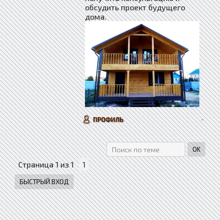
обсудить проект будущего
дома.
Страница
1
из
1
1