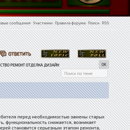
овые сообщения
·
Участники
·
Правила форума
·
Поиск
·
RSS
СТВО РЕМОНТ ОТДЕЛКА ДИЗАЙН
ребителя перед необходимостью замены старых
ь, функциональность снижается, возникает
ерей становится серьезным этапом ремонта,