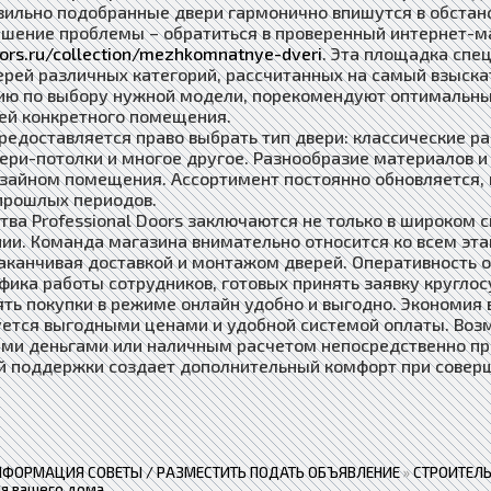
авильно подобранные двери гармонично впишутся в обстан
шение проблемы – обратиться в проверенный интернет-маг
oors.ru/collection/mezhkomnatnye-dveri
. Эта площадка спе
ерей различных категорий, рассчитанных на самый взыск
ию по выбору нужной модели, порекомендуют оптимальны
ей конкретного помещения.
редоставляется право выбрать тип двери: классические 
ери-потолки и многое другое. Разнообразие материалов и
зайном помещения. Ассортимент постоянно обновляется, 
прошлых периодов.
ва Professional Doors заключаются не только в широком с
ии. Команда магазина внимательно относится ко всем эт
заканчивая доставкой и монтажом дверей. Оперативность 
афика работы сотрудников, готовых принять заявку круглос
ть покупки в режиме онлайн удобно и выгодно. Экономия
ется выгодными ценами и удобной системой оплаты. Возм
ми деньгами или наличным расчетом непосредственно при
й поддержки создает дополнительный комфорт при соверш
НФОРМАЦИЯ СОВЕТЫ / РАЗМЕСТИТЬ ПОДАТЬ ОБЪЯВЛЕНИЕ
»
СТРОИТЕЛЬ
я вашего дома