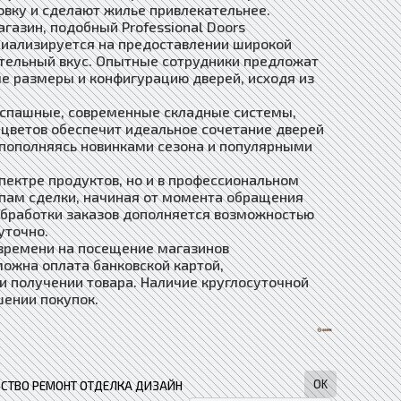
овку и сделают жилье привлекательнее.
азин, подобный Professional Doors
циализируется на предоставлении широкой
ательный вкус. Опытные сотрудники предложат
е размеры и конфигурацию дверей, исходя из
распашные, современные складные системы,
 цветов обеспечит идеальное сочетание дверей
пополняясь новинками сезона и популярными
пектре продуктов, но и в профессиональном
апам сделки, начиная от момента обращения
обработки заказов дополняется возможностью
уточно.
 времени на посещение магазинов
ожна оплата банковской картой,
 получении товара. Наличие круглосуточной
ении покупок.
СТВО РЕМОНТ ОТДЕЛКА ДИЗАЙН