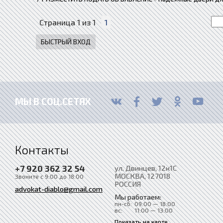
Страница
1
из
1
1
МЫ В СОЦ.СЕТЯХ
Контакты
+7 920 362 32 54
ул. Двинцев, 12к1С
МОСКВА
, 127018
Звоните с 9:00 до 18:00
РОССИЯ
advokat-diablo@gmail.com
Мы работаем:
пн-сб:
09:00 — 18:00
вс:
11:00 — 13:00
Показать на карте