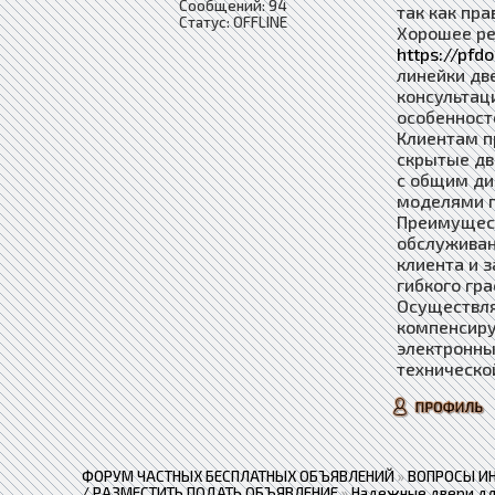
Сообщений:
94
так как пр
Статус:
OFFLINE
Хорошее ре
https://pfd
линейки дв
консультац
особенност
Клиентам п
скрытые дв
с общим ди
моделями 
Преимущест
обслуживан
клиента и 
гибкого гр
Осуществля
компенсиру
электронны
техническо
ФОРУМ ЧАСТНЫХ БЕСПЛАТНЫХ ОБЪЯВЛЕНИЙ
»
ВОПРОСЫ И
/ РАЗМЕСТИТЬ ПОДАТЬ ОБЪЯВЛЕНИЕ
»
Надежные двери дл