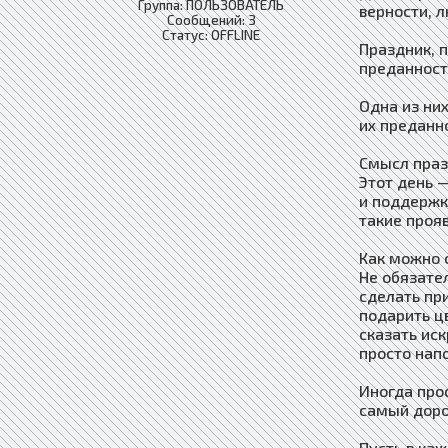
Группа: ПОЛЬЗОВАТЕЛЬ
верности, 
Сообщений:
3
Статус:
OFFLINE
Праздник, 
преданност
Одна из ни
их преданно
Смысл пра
Этот день 
и поддержк
такие проя
Как можно 
Не обязате
сделать пр
подарить ц
сказать ис
просто напо
Иногда про
самый доро
Пусть в ка