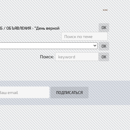
Б / ОБЪЯВЛЕНИЯ
»
"День верной
Поиск: