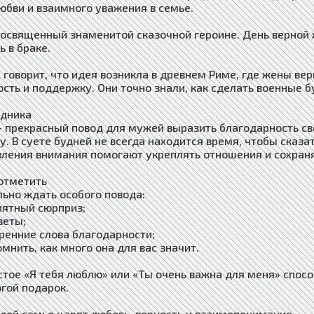
любви и взаимного уважения в семье.
посвященный знаменитой сказочной героине. День верной ж
ь в браке.
х говорит, что идея возникла в древнем Риме, где жены ве
сть и поддержку. Они точно знали, как сделать военные б
здника
— прекрасный повод для мужей выразить благодарность сво
у. В суете будней не всегда находится время, чтобы сказ
вления внимания помогают укреплять отношения и сохран
отметить
льно ждать особого повода:
иятный сюрприз;
веты;
кренние слова благодарности;
мнить, как много она для вас значит.
стое «Я тебя люблю» или «Ты очень важна для меня» спос
гой подарок.
ждой семье царят любовь, верность и взаимопонимание.