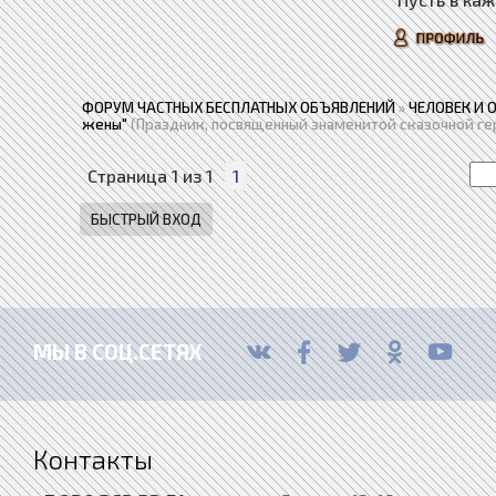
ФОРУМ ЧАСТНЫХ БЕСПЛАТНЫХ ОБЪЯВЛЕНИЙ
»
ЧЕЛОВЕК И 
жены"
(Праздник, посвященный знаменитой сказочной ге
Страница
1
из
1
1
МЫ В СОЦ.СЕТЯХ
Контакты