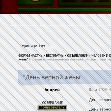
Страница
1
из
1
1
ФОРУМ ЧАСТНЫХ БЕСПЛАТНЫХ ОБЪЯВЛЕНИЙ
»
ЧЕЛОВЕК И 
жены"
(Праздник, посвященный знаменитой сказочной ге
"День верной жены"
Андрей
Дата: ВТОРНИК
День верной
СОЗЕРЦАНИЕ
День верно