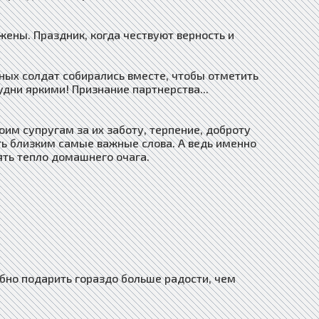
ены. Праздник, когда чествуют верность и
рных солдат собирались вместе, чтобы отметить
удни яркими! Признание партнерства...
им супругам за их заботу, терпение, доброту
ать близким самые важные слова. А ведь именно
ять тепло домашнего очага.
обно подарить гораздо больше радости, чем