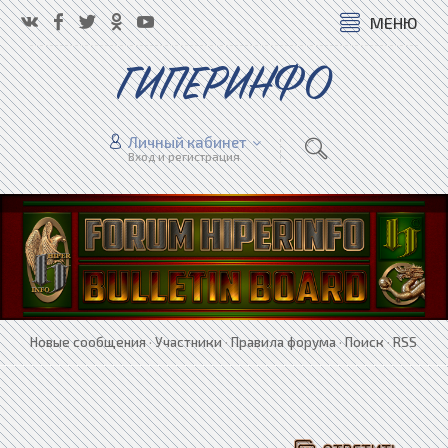
МЕНЮ
ГИПЕРИНФО
Личный кабинет
Вход и регистрация
Новые сообщения
·
Участники
·
Правила форума
·
Поиск
·
RSS