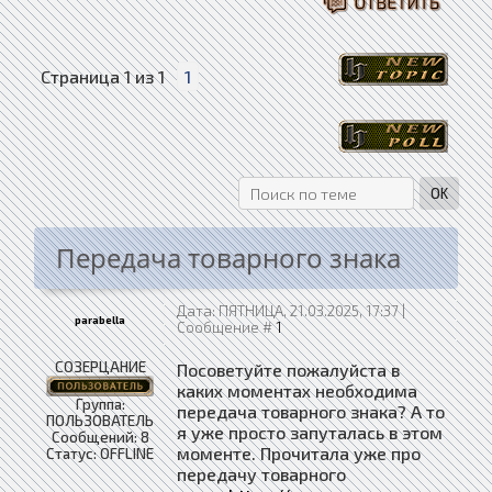
Страница
1
из
1
1
Передача товарного знака
Дата: ПЯТНИЦА, 21.03.2025, 17:37 |
parabella
Сообщение #
1
СОЗЕРЦАНИЕ
Посоветуйте пожалуйста в
каких моментах необходима
Группа:
передача товарного знака? А то
ПОЛЬЗОВАТЕЛЬ
я уже просто запуталась в этом
Сообщений:
8
моменте. Прочитала уже про
Статус:
OFFLINE
передачу товарного