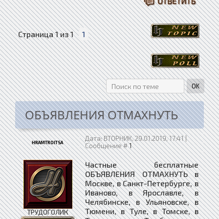
Страница
1
из
1
1
ОБЪЯВЛЕНИЯ ОТМАХНУТЬ
Дата: ВТОРНИК, 29.01.2019, 17:41 |
HRAMTROITSA
Сообщение #
1
Частные бесплатные
ОБЪЯВЛЕНИЯ ОТМАХНУТЬ в
Москве, в Санкт-Петербурге, в
Иваново, в Ярославле, в
Челябинске, в Ульяновске, в
Тюмени, в Туле, в Томске, в
ТРУДОГОЛИК