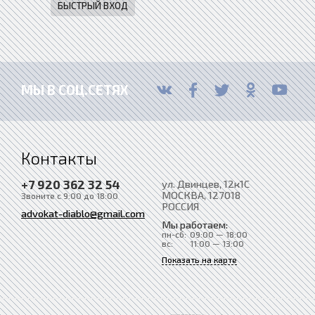
МЫ В СОЦ.СЕТЯХ
Контакты
+7 920 362 32 54
ул. Двинцев, 12к1С
МОСКВА
, 127018
Звоните с 9:00 до 18:00
РОССИЯ
advokat-diablo@gmail.com
Мы работаем:
пн-сб:
09:00 — 18:00
вс:
11:00 — 13:00
Показать на карте