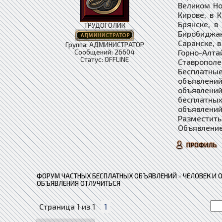
Великом Но
Кирове, в 
Брянске, в
ТРУДОГОЛИК
Биробиджан
Саранске, в
Группа: АДМИНИСТРАТОР
Горно-Алта
Сообщений:
26604
Статус:
OFFLINE
Ставропол
Бесплатные
объявлений
объявлени
бесплатны
объявлений
Разместить
Объявление
ФОРУМ ЧАСТНЫХ БЕСПЛАТНЫХ ОБЪЯВЛЕНИЙ
»
ЧЕЛОВЕК И 
ОБЪЯВЛЕНИЯ ОТЛУЧИТЬСЯ
Страница
1
из
1
1