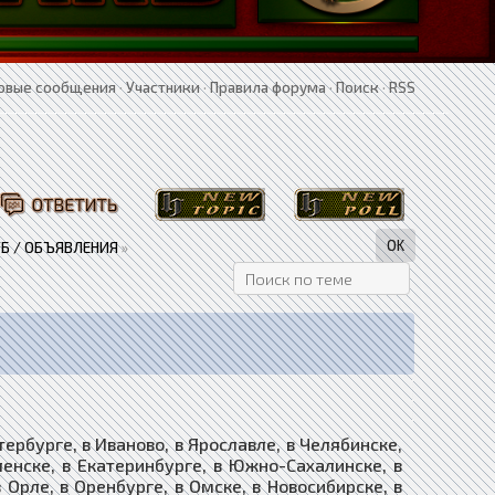
овые сообщения
·
Участники
·
Правила форума
·
Поиск
·
RSS
Б / ОБЪЯВЛЕНИЯ
»
бурге, в Иваново, в Ярославле, в Челябинске,
оленске, в Екатеринбурге, в Южно-Сахалинске, в
в Орле, в Оренбурге, в Омске, в Новосибирске, в