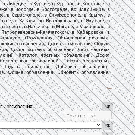
в Липецке, в Курске, в Кургане, в Костроме, в
еже, в Вологде, в Волгограде, во Владимире, в
ке, в Севастополе, в Симферополе, в Крыму, в
зыле, в Казани, во Владикавказе, в Якутске, в
 в Элисте, в Нальчике, в Магасе, в Махачкале, в
в Петропавловске-Камчатском, в Хабаровске, в
Барнауле. Объявления, Объявления реклама,
Свежие объявления, Доска объявлений, Форум
ний, Доска частных объявлений, Сайт частных
лений, Каталог частных объявлений, Доска
 бесплатных объявлений, Газета бесплатных
ие, Подать объявление, Добавить объявление,
ие, Форма объявления, Обновить объявление,
Б / ОБЪЯВЛЕНИЯ
»