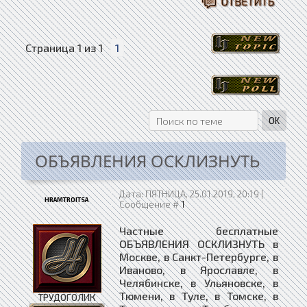
Страница
1
из
1
1
ОБЪЯВЛЕНИЯ ОСКЛИЗНУТЬ
Дата: ПЯТНИЦА, 25.01.2019, 20:19 |
HRAMTROITSA
Сообщение #
1
Частные бесплатные
ОБЪЯВЛЕНИЯ ОСКЛИЗНУТЬ в
Москве, в Санкт-Петербурге, в
Иваново, в Ярославле, в
Челябинске, в Ульяновске, в
Тюмени, в Туле, в Томске, в
ТРУДОГОЛИК