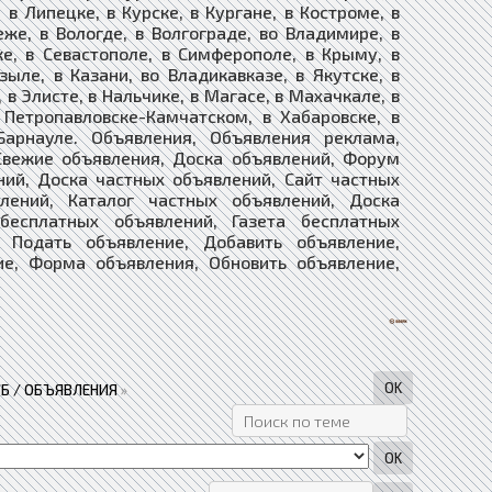
в Липецке, в Курске, в Кургане, в Костроме, в
еже, в Вологде, в Волгограде, во Владимире, в
ке, в Севастополе, в Симферополе, в Крыму, в
зыле, в Казани, во Владикавказе, в Якутске, в
 в Элисте, в Нальчике, в Магасе, в Махачкале, в
в Петропавловске-Камчатском, в Хабаровске, в
Барнауле. Объявления, Объявления реклама,
Свежие объявления, Доска объявлений, Форум
ний, Доска частных объявлений, Сайт частных
лений, Каталог частных объявлений, Доска
 бесплатных объявлений, Газета бесплатных
ие, Подать объявление, Добавить объявление,
ие, Форма объявления, Обновить объявление,
Б / ОБЪЯВЛЕНИЯ
»