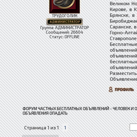
Великом Но
Кирове, в 
Брянске, в
ТРУДОГОЛИК
Биробиджан
Саранске, в
Группа: АДМИНИСТРАТОР
Горно-Алта
Сообщений:
26604
Статус:
OFFLINE
Ставропол
Бесплатные
объявлений
объявлени
бесплатны
объявлений
Разместить
Объявление
ФОРУМ ЧАСТНЫХ БЕСПЛАТНЫХ ОБЪЯВЛЕНИЙ
»
ЧЕЛОВЕК И 
ОБЪЯВЛЕНИЯ ОПАДАТЬ
Страница
1
из
1
1