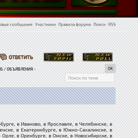
овые сообщения
·
Участники
·
Правила форума
·
Поиск
·
RSS
Б / ОБЪЯВЛЕНИЯ
»
рге, в Иваново, в Ярославле, в Челябинске, в
ленске, в Екатеринбурге, в Южно-Сахалинске, в
в Орле, в Оренбурге, в Омске, в Новосибирске, в