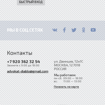
МЫ В СОЦ.СЕТЯХ
Контакты
+7 920 362 32 54
ул. Двинцев, 12к1С
МОСКВА
, 127018
Звоните с 9:00 до 18:00
РОССИЯ
advokat-diablo@gmail.com
Мы работаем:
пн-сб:
09:00 — 18:00
вс:
11:00 — 13:00
Показать на карте