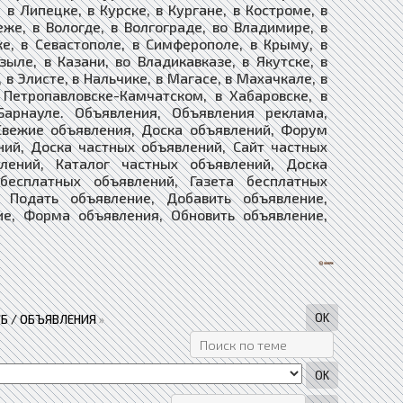
в Липецке, в Курске, в Кургане, в Костроме, в
еже, в Вологде, в Волгограде, во Владимире, в
ке, в Севастополе, в Симферополе, в Крыму, в
зыле, в Казани, во Владикавказе, в Якутске, в
 в Элисте, в Нальчике, в Магасе, в Махачкале, в
в Петропавловске-Камчатском, в Хабаровске, в
Барнауле. Объявления, Объявления реклама,
Свежие объявления, Доска объявлений, Форум
ний, Доска частных объявлений, Сайт частных
лений, Каталог частных объявлений, Доска
 бесплатных объявлений, Газета бесплатных
ие, Подать объявление, Добавить объявление,
ие, Форма объявления, Обновить объявление,
Б / ОБЪЯВЛЕНИЯ
»