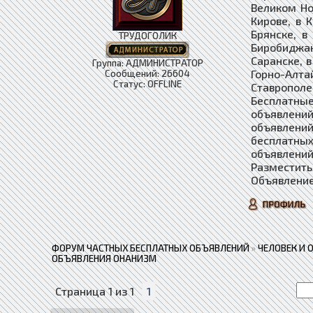
Великом Но
Кирове, в 
Брянске, в
ТРУДОГОЛИК
Биробиджан
Саранске, в
Группа: АДМИНИСТРАТОР
Горно-Алта
Сообщений:
26604
Статус:
OFFLINE
Ставропол
Бесплатные
объявлений
объявлени
бесплатны
объявлений
Разместить
Объявление
ФОРУМ ЧАСТНЫХ БЕСПЛАТНЫХ ОБЪЯВЛЕНИЙ
»
ЧЕЛОВЕК И 
ОБЪЯВЛЕНИЯ ОНАНИЗМ
Страница
1
из
1
1