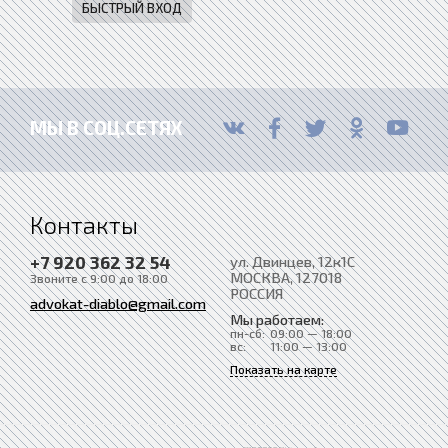
МЫ В СОЦ.СЕТЯХ
Контакты
+7 920 362 32 54
ул. Двинцев, 12к1С
МОСКВА
, 127018
Звоните с 9:00 до 18:00
РОССИЯ
advokat-diablo@gmail.com
Мы работаем:
пн-сб:
09:00 — 18:00
вс:
11:00 — 13:00
Показать на карте