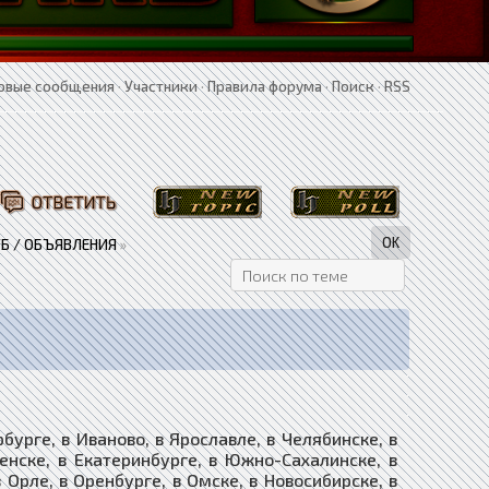
овые сообщения
·
Участники
·
Правила форума
·
Поиск
·
RSS
Б / ОБЪЯВЛЕНИЯ
»
рге, в Иваново, в Ярославле, в Челябинске, в
ленске, в Екатеринбурге, в Южно-Сахалинске, в
в Орле, в Оренбурге, в Омске, в Новосибирске, в