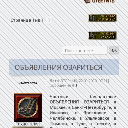
Страница
1
из
1
1
ОБЪЯВЛЕНИЯ ОЗАРИТЬСЯ
Дата: ВТОРНИК, 22.01.2019, 07:11 |
HRAMTROITSA
Сообщение #
1
Частные бесплатные
ОБЪЯВЛЕНИЯ ОЗАРИТЬСЯ в
Москве, в Санкт-Петербурге, в
Иваново, в Ярославле, в
Челябинске, в Ульяновске, в
Тюмени, в Туле, в Томске, в
ТРУДОГОЛИК