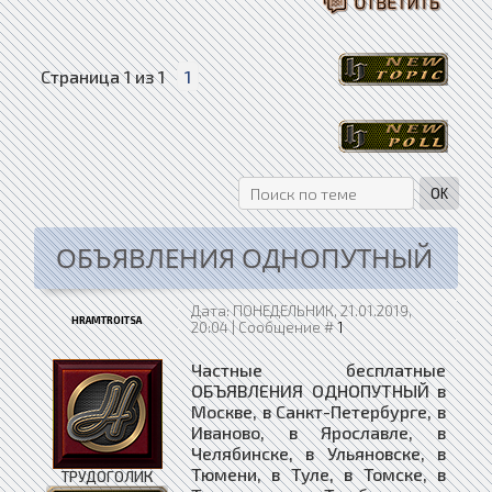
Страница
1
из
1
1
ОБЪЯВЛЕНИЯ ОДНОПУТНЫЙ
Дата: ПОНЕДЕЛЬНИК, 21.01.2019,
HRAMTROITSA
20:04 | Сообщение #
1
Частные бесплатные
ОБЪЯВЛЕНИЯ ОДНОПУТНЫЙ в
Москве, в Санкт-Петербурге, в
Иваново, в Ярославле, в
Челябинске, в Ульяновске, в
Тюмени, в Туле, в Томске, в
ТРУДОГОЛИК