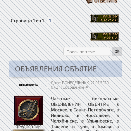
Страница
1
из
1
1
ОБЪЯВЛЕНИЯ ОБЪЯТИЕ
Дата: ПОНЕДЕЛЬНИК, 21.01.2019,
HRAMTROITSA
07:21 | Сообщение #
1
Частные бесплатные
ОБЪЯВЛЕНИЯ ОБЪЯТИЕ в
Москве, в Санкт-Петербурге, в
Иваново, в Ярославле, в
Челябинске, в Ульяновске, в
Тюмени, в Туле, в Томске, в
ТРУДОГОЛИК