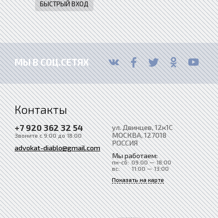
МЫ В СОЦ.СЕТЯХ
Контакты
+7 920 362 32 54
ул. Двинцев, 12к1С
МОСКВА
, 127018
Звоните с 9:00 до 18:00
РОССИЯ
advokat-diablo@gmail.com
Мы работаем:
пн-сб:
09:00 — 18:00
вс:
11:00 — 13:00
Показать на карте