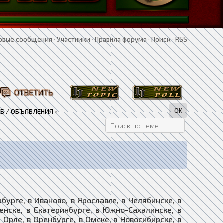
овые сообщения
·
Участники
·
Правила форума
·
Поиск
·
RSS
Б / ОБЪЯВЛЕНИЯ
»
рге, в Иваново, в Ярославле, в Челябинске, в
ленске, в Екатеринбурге, в Южно-Сахалинске, в
в Орле, в Оренбурге, в Омске, в Новосибирске, в