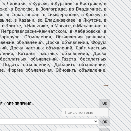
в Липецке, в Курске, в Кургане, в Костроме, в
еже, в Вологде, в Волгограде, во Владимире, в
ке, в Севастополе, в Симферополе, в Крыму, в
зыле, в Казани, во Владикавказе, в Якутске, в
 в Элисте, в Нальчике, в Магасе, в Махачкале, в
в Петропавловске-Камчатском, в Хабаровске, в
Барнауле. Объявления, Объявления реклама,
Свежие объявления, Доска объявлений, Форум
ний, Доска частных объявлений, Сайт частных
лений, Каталог частных объявлений, Доска
 бесплатных объявлений, Газета бесплатных
ие, Подать объявление, Добавить объявление,
ие, Форма объявления, Обновить объявление,
Б / ОБЪЯВЛЕНИЯ
»