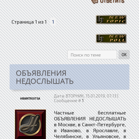
Страница
1
из
1
1
ОБЪЯВЛЕНИЯ
НЕДОСЛЫШАТЬ
Дата: ВТОРНИК, 15.01.2019, 07:13 |
HRAMTROITSA
Сообщение #
1
Частные бесплатные
ОБЪЯВЛЕНИЯ НЕДОСЛЫШАТЬ
в Москве, в Санкт-Петербурге,
в Иваново, в Ярославле, в
Челябинске, в Ульяновске, в