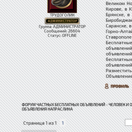
Великом Но
Кирове, в 
Брянске, в
ТРУДОГОЛИК
Биробиджан
Саранске, в
Группа: АДМИНИСТРАТОР
Горно-Алта
Сообщений:
26604
Статус:
OFFLINE
Ставропол
Бесплатные
объявлений
объявлени
бесплатны
объявлений
Разместить
Объявление
ФОРУМ ЧАСТНЫХ БЕСПЛАТНЫХ ОБЪЯВЛЕНИЙ
»
ЧЕЛОВЕК И 
ОБЪЯВЛЕНИЯ НАПРАСЛИНА
Страница
1
из
1
1