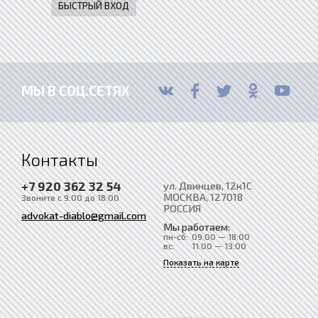
МЫ В СОЦ.СЕТЯХ
Контакты
+7 920 362 32 54
ул. Двинцев, 12к1С
МОСКВА
, 127018
Звоните с 9:00 до 18:00
РОССИЯ
advokat-diablo@gmail.com
Мы работаем:
пн-сб:
09:00 — 18:00
вс:
11:00 — 13:00
Показать на карте