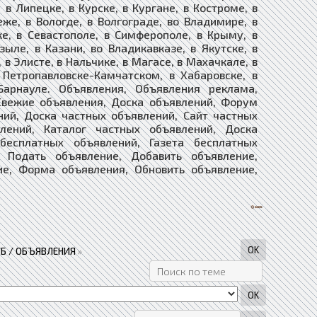
в Липецке, в Курске, в Кургане, в Костроме, в
еже, в Вологде, в Волгограде, во Владимире, в
ке, в Севастополе, в Симферополе, в Крыму, в
зыле, в Казани, во Владикавказе, в Якутске, в
 в Элисте, в Нальчике, в Магасе, в Махачкале, в
в Петропавловске-Камчатском, в Хабаровске, в
Барнауле. Объявления, Объявления реклама,
Свежие объявления, Доска объявлений, Форум
ний, Доска частных объявлений, Сайт частных
лений, Каталог частных объявлений, Доска
 бесплатных объявлений, Газета бесплатных
ие, Подать объявление, Добавить объявление,
ие, Форма объявления, Обновить объявление,
Б / ОБЪЯВЛЕНИЯ
»