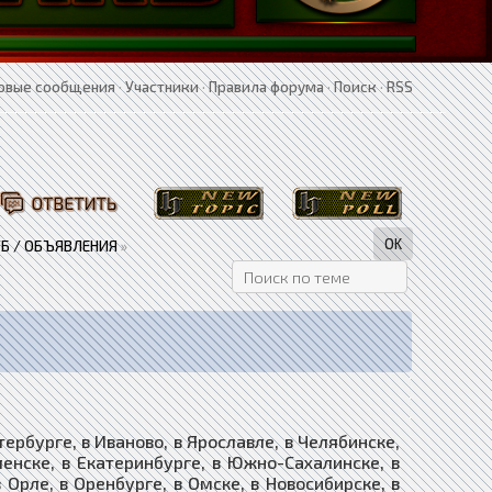
овые сообщения
·
Участники
·
Правила форума
·
Поиск
·
RSS
Б / ОБЪЯВЛЕНИЯ
»
бурге, в Иваново, в Ярославле, в Челябинске,
оленске, в Екатеринбурге, в Южно-Сахалинске, в
в Орле, в Оренбурге, в Омске, в Новосибирске, в