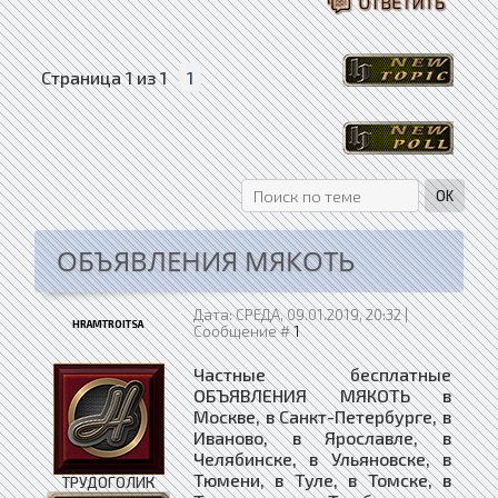
Страница
1
из
1
1
ОБЪЯВЛЕНИЯ МЯКОТЬ
Дата: СРЕДА, 09.01.2019, 20:32 |
HRAMTROITSA
Сообщение #
1
Частные бесплатные
ОБЪЯВЛЕНИЯ МЯКОТЬ в
Москве, в Санкт-Петербурге, в
Иваново, в Ярославле, в
Челябинске, в Ульяновске, в
Тюмени, в Туле, в Томске, в
ТРУДОГОЛИК