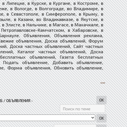
в Липецке, в Курске, в Кургане, в Костроме, в
еже, в Вологде, в Волгограде, во Владимире, в
ке, в Севастополе, в Симферополе, в Крыму, в
зыле, в Казани, во Владикавказе, в Якутске, в
 в Элисте, в Нальчике, в Магасе, в Махачкале, в
в Петропавловске-Камчатском, в Хабаровске, в
Барнауле. Объявления, Объявления реклама,
Свежие объявления, Доска объявлений, Форум
ний, Доска частных объявлений, Сайт частных
лений, Каталог частных объявлений, Доска
 бесплатных объявлений, Газета бесплатных
ие, Подать объявление, Добавить объявление,
ие, Форма объявления, Обновить объявление,
Б / ОБЪЯВЛЕНИЯ
»