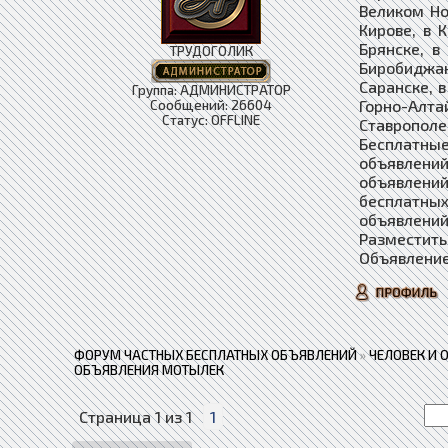
Великом Но
Кирове, в 
Брянске, в
ТРУДОГОЛИК
Биробиджан
Саранске, в
Группа: АДМИНИСТРАТОР
Горно-Алта
Сообщений:
26604
Статус:
OFFLINE
Ставропол
Бесплатные
объявлений
объявлени
бесплатны
объявлений
Разместить
Объявление
ФОРУМ ЧАСТНЫХ БЕСПЛАТНЫХ ОБЪЯВЛЕНИЙ
»
ЧЕЛОВЕК И 
ОБЪЯВЛЕНИЯ МОТЫЛЕК
Страница
1
из
1
1