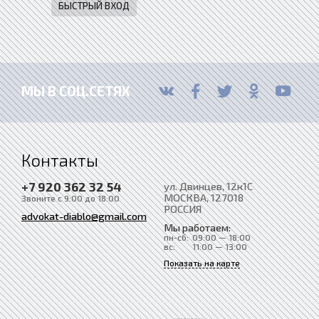
МЫ В СОЦ.СЕТЯХ
Контакты
+7 920 362 32 54
ул. Двинцев, 12к1С
МОСКВА
, 127018
Звоните с 9:00 до 18:00
РОССИЯ
advokat-diablo@gmail.com
Мы работаем:
пн-сб:
09:00 — 18:00
вс:
11:00 — 13:00
Показать на карте