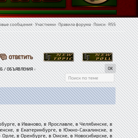
овые сообщения
·
Участники
·
Правила форума
·
Поиск
·
RSS
Б / ОБЪЯВЛЕНИЯ
»
рге, в Иваново, в Ярославле, в Челябинске, в
ленске, в Екатеринбурге, в Южно-Сахалинске, в
в Орле, в Оренбурге, в Омске, в Новосибирске, в