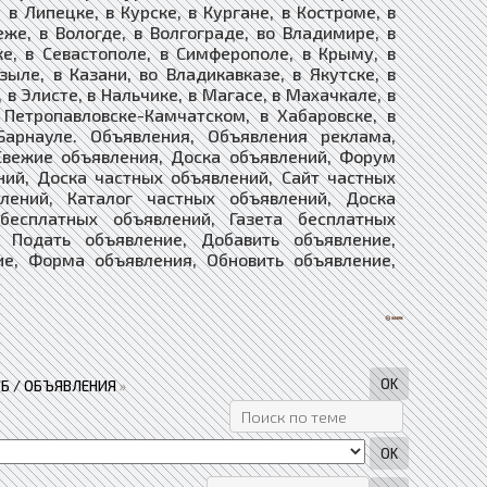
в Липецке, в Курске, в Кургане, в Костроме, в
еже, в Вологде, в Волгограде, во Владимире, в
ке, в Севастополе, в Симферополе, в Крыму, в
зыле, в Казани, во Владикавказе, в Якутске, в
 в Элисте, в Нальчике, в Магасе, в Махачкале, в
в Петропавловске-Камчатском, в Хабаровске, в
Барнауле. Объявления, Объявления реклама,
Свежие объявления, Доска объявлений, Форум
ний, Доска частных объявлений, Сайт частных
лений, Каталог частных объявлений, Доска
 бесплатных объявлений, Газета бесплатных
ие, Подать объявление, Добавить объявление,
ие, Форма объявления, Обновить объявление,
Б / ОБЪЯВЛЕНИЯ
»