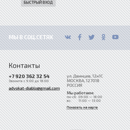
МЫ В СОЦ.СЕТЯХ
Контакты
+7 920 362 32 54
ул. Двинцев, 12к1С
МОСКВА
, 127018
Звоните с 9:00 до 18:00
РОССИЯ
advokat-diablo@gmail.com
Мы работаем:
пн-сб:
09:00 — 18:00
вс:
11:00 — 13:00
Показать на карте