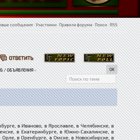
овые сообщения
·
Участники
·
Правила форума
·
Поиск
·
RSS
Б / ОБЪЯВЛЕНИЯ
»
рге, в Иваново, в Ярославле, в Челябинске, в
ленске, в Екатеринбурге, в Южно-Сахалинске, в
в Орле, в Оренбурге, в Омске, в Новосибирске, в