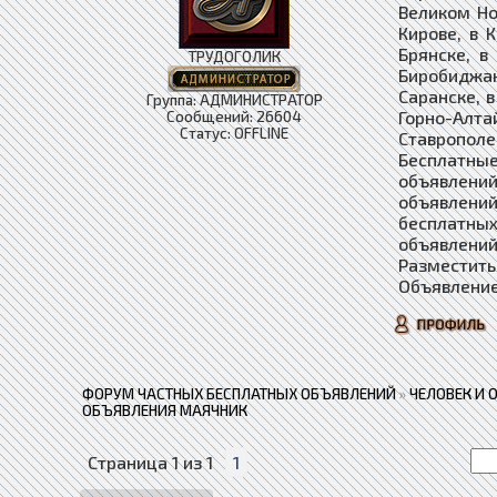
Великом Но
Кирове, в 
Брянске, в
ТРУДОГОЛИК
Биробиджан
Саранске, в
Группа: АДМИНИСТРАТОР
Горно-Алта
Сообщений:
26604
Статус:
OFFLINE
Ставропол
Бесплатные
объявлений
объявлени
бесплатны
объявлений
Разместить
Объявление
ФОРУМ ЧАСТНЫХ БЕСПЛАТНЫХ ОБЪЯВЛЕНИЙ
»
ЧЕЛОВЕК И 
ОБЪЯВЛЕНИЯ МАЯЧНИК
Страница
1
из
1
1