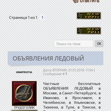
Страница
1
из
1
1
ОБЪЯВЛЕНИЯ ЛЕДОВЫЙ
Дата: ВТОРНИК, 01.01.2019, 17:04 |
HRAMTROITSA
Сообщение #
1
Частные бесплатные
ОБЪЯВЛЕНИЯ ЛЕДОВЫЙ в
Москве, в Санкт-Петербурге, в
Иваново, в Ярославле, в
Челябинске, в Ульяновске, в
Тюмени, в Туле, в Томске, в
ТРУДОГОЛИК