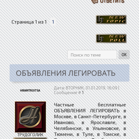
Страница
1
из
1
1
ОБЪЯВЛЕНИЯ ЛЕГИРОВАТЬ
Дата: ВТОРНИК, 01.01.2019, 16:09 |
HRAMTROITSA
Сообщение #
1
Частные бесплатные
ОБЪЯВЛЕНИЯ ЛЕГИРОВАТЬ в
Москве, в Санкт-Петербурге, в
Иваново, в Ярославле, в
Челябинске, в Ульяновске, в
Тюмени, в Туле, в Томске, в
ТРУДОГОЛИК