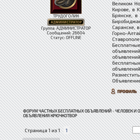
Великом Но
Кирове, в 
Брянске, в
ТРУДОГОЛИК
Биробиджан
Саранске, в
Группа: АДМИНИСТРАТОР
Горно-Алта
Сообщений:
26604
Статус:
OFFLINE
Ставропол
Бесплатные
объявлений
объявлени
бесплатны
объявлений
Разместить
Объявление
ФОРУМ ЧАСТНЫХ БЕСПЛАТНЫХ ОБЪЯВЛЕНИЙ
»
ЧЕЛОВЕК И 
ОБЪЯВЛЕНИЯ КРЮЧКОТВОР
Страница
1
из
1
1