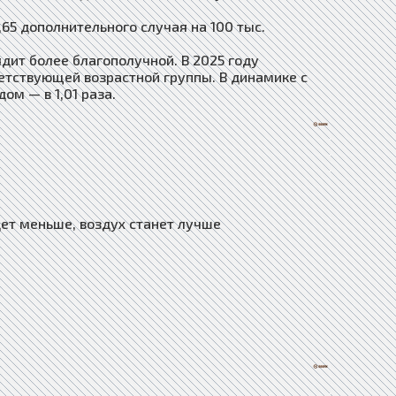
,65 дополнительного случая на 100 тыс.
дит более благополучной. В 2025 году
ветствующей возрастной группы. В динамике с
ом — в 1,01 раза.
ет меньше, воздух станет лучше