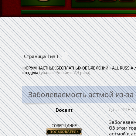
Страница
1
из
1
1
ФОРУМ ЧАСТНЫХ БЕСПЛАТНЫХ ОБЪЯВЛЕНИЙ
»
ALL RUSSIA
воздуха
(упала в России в 2,3 раза)
Заболеваемость астмой из-за
Docent
Дата: ПЯТНИЦА
Заболеваемо
СОЗЕРЦАНИЕ
Об этом го
астмой и а