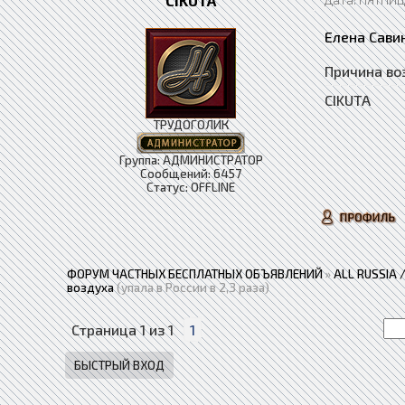
CIKUTA
Елена Сави
Причина во
CIKUTA
ТРУДОГОЛИК
Группа: АДМИНИСТРАТОР
Сообщений:
6457
Статус:
OFFLINE
ФОРУМ ЧАСТНЫХ БЕСПЛАТНЫХ ОБЪЯВЛЕНИЙ
»
ALL RUSSIA
воздуха
(упала в России в 2,3 раза)
Страница
1
из
1
1