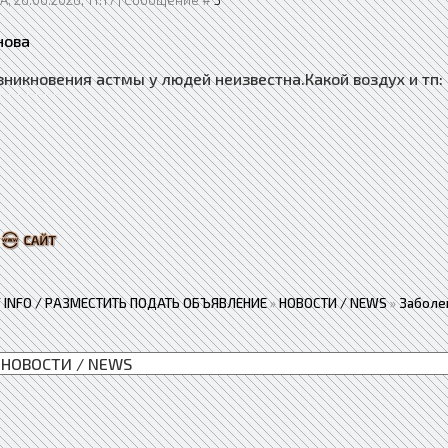
нова
зникновения астмы у людей неизвестна.Какой воздух и тп
 / INFO / РАЗМЕСТИТЬ ПОДАТЬ ОБЪЯВЛЕНИЕ
»
НОВОСТИ / NEWS
»
Заболе