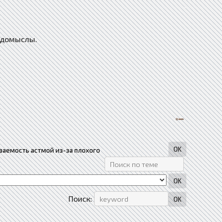
: домыслы.
ваемость астмой из-за плохого
Поиск: