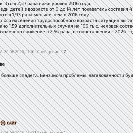
к. Это в 2,37 раза ниже уровня 2016 года.
еди детей в возрасте от 0 до 14 лет показатель составил 4
что в 1,93 раза меньше, чем в 2016 году.
слого населения трудоспособного возраста ситуация выгля
ано 1,59 дополнительных случая на 100 тыс. человек соот
отмечено снижение в 2,54 раза, в сопоставлении с 2024 год
, 26.06.2026, 11:16 | Сообщение #
2
ва
 больше спадёт.С Бензином проблемы, загазованности буд
, 26.06.2026, 11:17 | Сообщение #
3