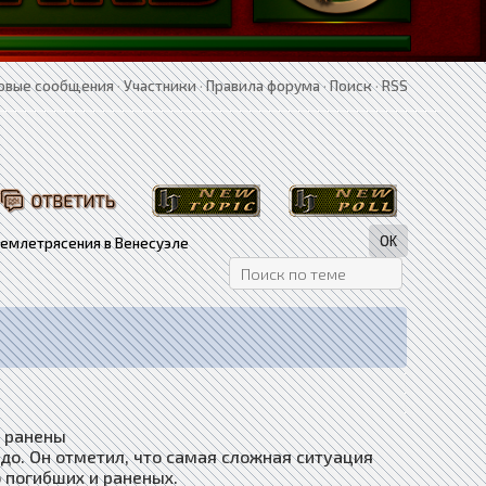
овые сообщения
·
Участники
·
Правила форума
·
Поиск
·
RSS
землетрясения в Венесуэле
. ранены
до. Он отметил, что самая сложная ситуация
 погибших и раненых.