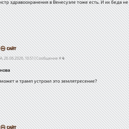
истр здравоохранения в Венесуэле тоже есть. И их беда н
, 26.06.2026, 10:51 | Сообщение #
4
нова
т может и трамп устроил это землятресение?