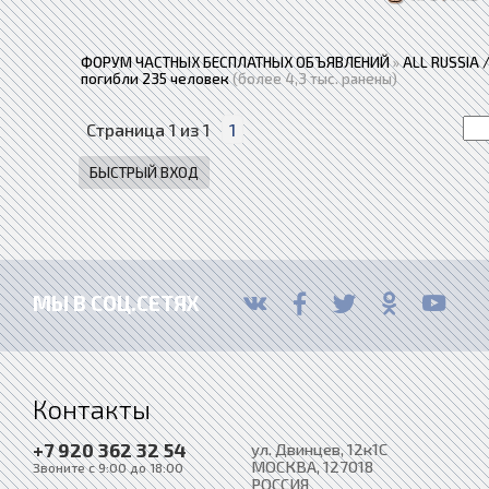
ФОРУМ ЧАСТНЫХ БЕСПЛАТНЫХ ОБЪЯВЛЕНИЙ
»
ALL RUSSIA
погибли 235 человек
(более 4,3 тыс. ранены)
Страница
1
из
1
1
МЫ В СОЦ.СЕТЯХ
Контакты
+7 920 362 32 54
ул. Двинцев, 12к1С
МОСКВА
, 127018
Звоните с 9:00 до 18:00
РОССИЯ