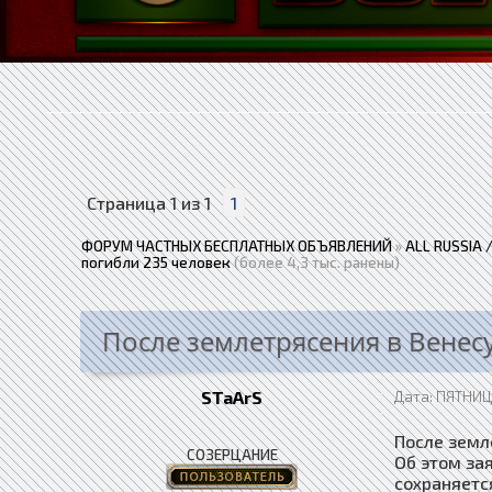
Страница
1
из
1
1
ФОРУМ ЧАСТНЫХ БЕСПЛАТНЫХ ОБЪЯВЛЕНИЙ
»
ALL RUSSIA
погибли 235 человек
(более 4,3 тыс. ранены)
После землетрясения в Венес
STaArS
Дата: ПЯТНИЦА
После земле
СОЗЕРЦАНИЕ
Об этом за
сохраняетс