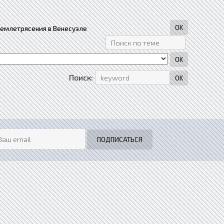
землетрясения в Венесуэле
Поиск: