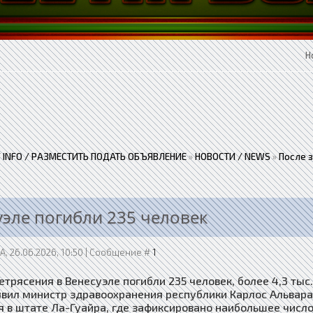
Н
 / INFO / РАЗМЕСТИТЬ ПОДАТЬ ОБЪЯВЛЕНИЕ
»
НОВОСТИ / NEWS
»
После 
уэле погибли 235 человек
, 26.06.2026, 10:50 | Сообщение #
1
трясения в Венесуэле погибли 235 человек, более 4,3 тыс
явил министр здравоохранения республики Карлос Альвара
я в штате Ла-Гуайра, где зафиксировано наибольшее число