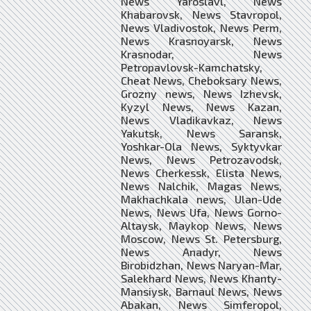
News Yaroslavl, News
Khabarovsk, News Stavropol,
News Vladivostok, News Perm,
News Krasnoyarsk, News
Krasnodar, News
Petropavlovsk-Kamchatsky,
Cheat News, Cheboksary News,
Grozny news, News Izhevsk,
Kyzyl News, News Kazan,
News Vladikavkaz, News
Yakutsk, News Saransk,
Yoshkar-Ola News, Syktyvkar
News, News Petrozavodsk,
News Cherkessk, Elista News,
News Nalchik, Magas News,
Makhachkala news, Ulan-Ude
News, News Ufa, News Gorno-
Altaysk, Maykop News, News
Moscow, News St. Petersburg,
News Anadyr, News
Birobidzhan, News Naryan-Mar,
Salekhard News, News Khanty-
Mansiysk, Barnaul News, News
Abakan, News Simferopol,