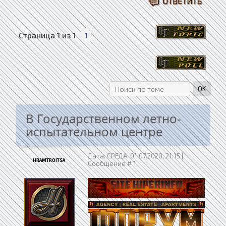
Страница
1
из
1
1
В Государственном летно-
испытательном центре
Дата: СРЕДА, 01.07.2020, 21:15 |
HRAMTROITSA
Сообщение #
1