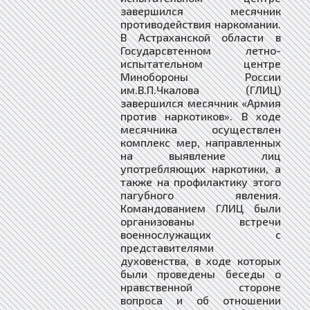
завершился месячник
противодействия наркомании.
В Астраханской области в
Государсвтенном летно-
испытательном центре
Минобороны России
им.В.П.Чкалова (ГЛИЦ)
завершился месячник «Армия
против наркотиков». В ходе
месячника осуществлен
комплекс мер, направленных
на выявление лиц
употребляющих наркотики, а
также на профилактику этого
пагубного явления.
Командованием ГЛИЦ были
организованы встречи
военнослужащих с
представителями
духовенства, в ходе которых
были проведены беседы о
нравственной стороне
вопроса и об отношении