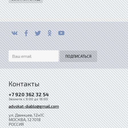
Контакты
+7 920 362 32 54
Звоните с 9:00 до 18:00
advokat-diablo@gmail.com
ул. Двинцев, 12к1С
МОСКВА
, 127018
РОССИЯ