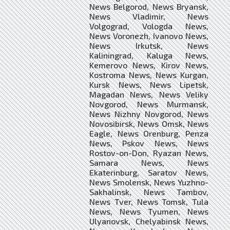
News Belgorod, News Bryansk,
News Vladimir, News
Volgograd, Vologda News,
News Voronezh, Ivanovo News,
News Irkutsk, News
Kaliningrad, Kaluga News,
Kemerovo News, Kirov News,
Kostroma News, News Kurgan,
Kursk News, News Lipetsk,
Magadan News, News Veliky
Novgorod, News Murmansk,
News Nizhny Novgorod, News
Novosibirsk, News Omsk, News
Eagle, News Orenburg, Penza
News, Pskov News, News
Rostov-on-Don, Ryazan News,
Samara News, News
Ekaterinburg, Saratov News,
News Smolensk, News Yuzhno-
Sakhalinsk, News Tambov,
News Tver, News Tomsk, Tula
News, News Tyumen, News
Ulyanovsk, Chelyabinsk News,