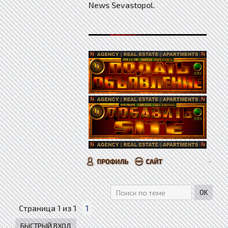
News Sevastopol.
Страница
1
из
1
1