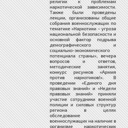
религии к проблемам
наркотической зависимости.
Также были проведены
лекции, организованы общие
собрания военнослужащих по
тематике «Наркотики – угроза
национальной безопасности и
основной фактор подрыва
демографического и
социально-экономического
потенциала страны», вечера
вопросов и ответов,
методические занятия,
конкурс рисунков «Армия
против наркотиков!». В
проведении «Единого дня
правовых знаний» и «Недели
правовых знаний» приняли
участие сотрудники военной
полиции и силовых структур
региона в целях
обследование
военнослужащих на наличие в
организме наркотических