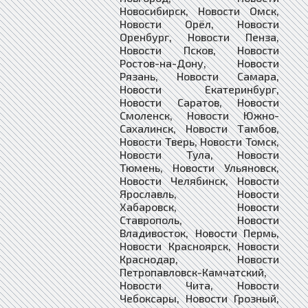
Новосибирск, Новости Омск,
Новости Орёл, Новости
Оренбург, Новости Пенза,
Новости Псков, Новости
Ростов-на-Дону, Новости
Рязань, Новости Самара,
Новости Екатеринбург,
Новости Саратов, Новости
Смоленск, Новости Южно-
Сахалинск, Новости Тамбов,
Новости Тверь, Новости Томск,
Новости Тула, Новости
Тюмень, Новости Ульяновск,
Новости Челябинск, Новости
Ярославль, Новости
Хабаровск, Новости
Ставрополь, Новости
Владивосток, Новости Пермь,
Новости Красноярск, Новости
Краснодар, Новости
Петропавловск-Камчатский,
Новости Чита, Новости
Чебоксары, Новости Грозный,