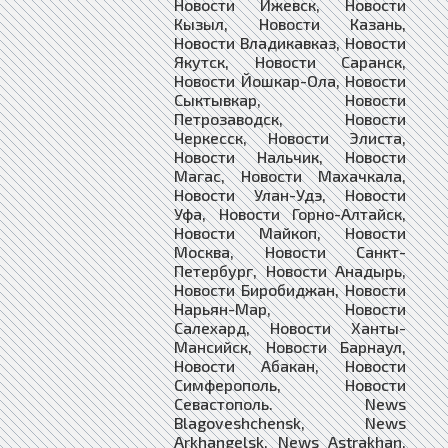
Новости Ижевск, Новости
Кызыл, Новости Казань,
Новости Владикавказ, Новости
Якутск, Новости Саранск,
Новости Йошкар-Ола, Новости
Сыктывкар, Новости
Петрозаводск, Новости
Черкесск, Новости Элиста,
Новости Нальчик, Новости
Магас, Новости Махачкала,
Новости Улан-Удэ, Новости
Уфа, Новости Горно-Алтайск,
Новости Майкоп, Новости
Москва, Новости Санкт-
Петербург, Новости Анадырь,
Новости Биробиджан, Новости
Нарьян-Мар, Новости
Салехард, Новости Ханты-
Мансийск, Новости Барнаул,
Новости Абакан, Новости
Симферополь, Новости
Севастополь. News
Blagoveshchensk, News
Arkhangelsk, News Astrakhan,