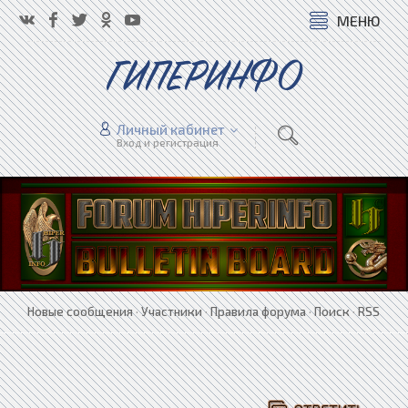
МЕНЮ
ГИПЕРИНФО
Личный кабинет
Вход и регистрация
Новые сообщения
·
Участники
·
Правила форума
·
Поиск
·
RSS