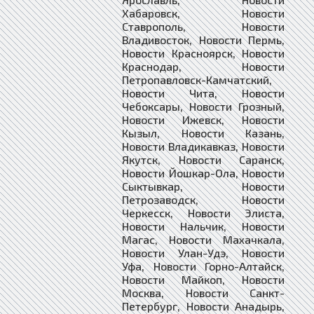
Хабаровск, Новости
Ставрополь, Новости
Владивосток, Новости Пермь,
Новости Красноярск, Новости
Краснодар, Новости
Петропавловск-Камчатский,
Новости Чита, Новости
Чебоксары, Новости Грозный,
Новости Ижевск, Новости
Кызыл, Новости Казань,
Новости Владикавказ, Новости
Якутск, Новости Саранск,
Новости Йошкар-Ола, Новости
Сыктывкар, Новости
Петрозаводск, Новости
Черкесск, Новости Элиста,
Новости Нальчик, Новости
Магас, Новости Махачкала,
Новости Улан-Удэ, Новости
Уфа, Новости Горно-Алтайск,
Новости Майкоп, Новости
Москва, Новости Санкт-
Петербург, Новости Анадырь,