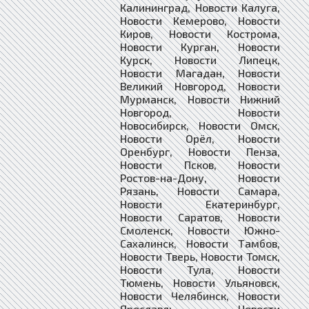
Калининград, Новости Калуга,
Новости Кемерово, Новости
Киров, Новости Кострома,
Новости Курган, Новости
Курск, Новости Липецк,
Новости Магадан, Новости
Великий Новгород, Новости
Мурманск, Новости Нижний
Новгород, Новости
Новосибирск, Новости Омск,
Новости Орёл, Новости
Оренбург, Новости Пенза,
Новости Псков, Новости
Ростов-на-Дону, Новости
Рязань, Новости Самара,
Новости Екатеринбург,
Новости Саратов, Новости
Смоленск, Новости Южно-
Сахалинск, Новости Тамбов,
Новости Тверь, Новости Томск,
Новости Тула, Новости
Тюмень, Новости Ульяновск,
Новости Челябинск, Новости
Ярославль, Новости