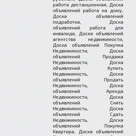
работа дистанционная, Доска
объявлений работа на дому,
Доска объявлений
подработка, Доска
объявлений работа для
инвалида, Доска объявлений
агентства недвижимости,
Доска объявлений Покупка
Недвижимости, Доска
объявлений Продажа
Недвижимости, Доска
объявлений Купить
Недвижимость, Доска
объявлений Продать
Недвижимость, Доска
объявлений Аренда
Недвижимости, Доска
объявлений Снять
Недвижимость, Доска
объявлений Сдать
Недвижимость, Доска
объявлений Покупка
Квартира, Доска объявлений