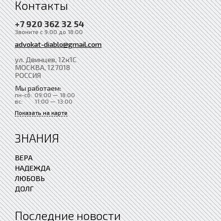
Контакты
+7 920 362 32 54
Звоните с 9:00 до 18:00
advokat-diablo@gmail.com
ул. Двинцев, 12к1С
МОСКВА
, 127018
РОССИЯ
Мы работаем:
пн-сб:
09:00 — 18:00
вс:
11:00 — 13:00
Показать на карте
ЗНАНИЯ
ВЕРА
НАДЕЖДА
ЛЮБОВЬ
ДОЛГ
Последние новости