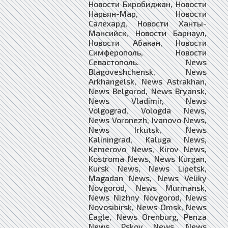
Новости Биробиджан, Новости
Нарьян-Мар, Новости
Салехард, Новости Ханты-
Мансийск, Новости Барнаул,
Новости Абакан, Новости
Симферополь, Новости
Севастополь. News
Blagoveshchensk, News
Arkhangelsk, News Astrakhan,
News Belgorod, News Bryansk,
News Vladimir, News
Volgograd, Vologda News,
News Voronezh, Ivanovo News,
News Irkutsk, News
Kaliningrad, Kaluga News,
Kemerovo News, Kirov News,
Kostroma News, News Kurgan,
Kursk News, News Lipetsk,
Magadan News, News Veliky
Novgorod, News Murmansk,
News Nizhny Novgorod, News
Novosibirsk, News Omsk, News
Eagle, News Orenburg, Penza
News, Pskov News, News