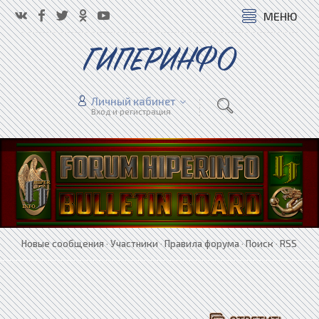
МЕНЮ
ГИПЕРИНФО
Личный кабинет
Вход и регистрация
Новые сообщения
·
Участники
·
Правила форума
·
Поиск
·
RSS