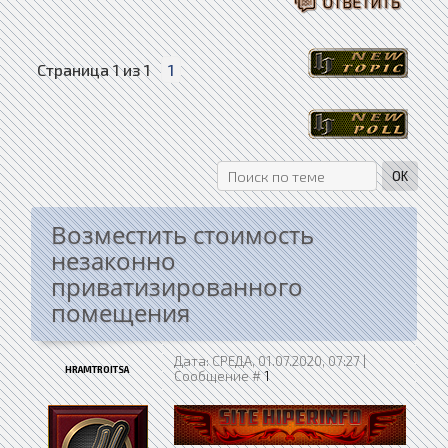
Страница
1
из
1
1
Возместить стоимость
незаконно
приватизированного
помещения
Дата: СРЕДА, 01.07.2020, 07:27 |
HRAMTROITSA
Сообщение #
1