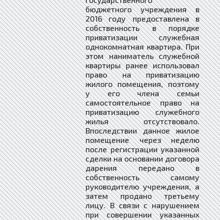
бюджетного учреждения в
2016 году предоставлена в
собственность в порядке
приватизации служебная
однокомнатная квартира. При
этом наниматель служебной
квартиры ранее использовал
право на приватизацию
жилого помещения, поэтому
у его члена семьи
самостоятельное право на
приватизацию служебного
жилья отсутствовало.
Впоследствии данное жилое
помещение через неделю
после регистрации указанной
сделки на основании договора
дарения передано в
собственность самому
руководителю учреждения, а
затем продано третьему
лицу. В связи с нарушением
при совершении указанных