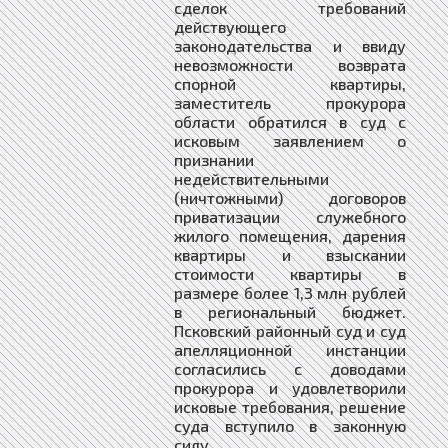
сделок требований
действующего
законодательства и ввиду
невозможности возврата
спорной квартиры,
заместитель прокурора
области обратился в суд с
исковым заявлением о
признании
недействительными
(ничтожными) договоров
приватизации служебного
жилого помещения, дарения
квартиры и взыскании
стоимости квартиры в
размере более 1,3 млн рублей
в региональный бюджет.
Псковский районный суд и суд
апелляционной инстанции
согласились с доводами
прокурора и удовлетворили
исковые требования, решение
суда вступило в законную
силу.