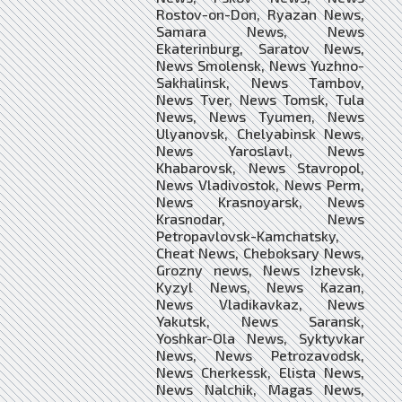
Rostov-on-Don, Ryazan News,
Samara News, News
Ekaterinburg, Saratov News,
News Smolensk, News Yuzhno-
Sakhalinsk, News Tambov,
News Tver, News Tomsk, Tula
News, News Tyumen, News
Ulyanovsk, Chelyabinsk News,
News Yaroslavl, News
Khabarovsk, News Stavropol,
News Vladivostok, News Perm,
News Krasnoyarsk, News
Krasnodar, News
Petropavlovsk-Kamchatsky,
Cheat News, Cheboksary News,
Grozny news, News Izhevsk,
Kyzyl News, News Kazan,
News Vladikavkaz, News
Yakutsk, News Saransk,
Yoshkar-Ola News, Syktyvkar
News, News Petrozavodsk,
News Cherkessk, Elista News,
News Nalchik, Magas News,