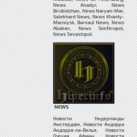
News Anadyr, News
Birobidzhan, News Naryan-Mar,
Salekhard News, News Khanty-
Mansiysk, Barnaul News, News
Abakan, News Simferopol,
News Sevastopol.
NEWS
Новости Нидерланды Амстердам, Новости Андорра Андорра-ла-Велья, Новости Греция Афины, Новости Сербия Белград, Новости Германия Берлин, Новости Швейцария Берн, Новости Словакия Братислава, Новости Бельгия Брюссель, Новости Венгрия Будапешт, Новости Румыния Бухарест, Новости Лихтенштейн Вадуц, Новости Мальта Валлетта, Новости Польша Варшава, Новости Ватикан Ватикан, Новости Австрия Вена, Новости Литва Вильнюс, Новости Ирландия Дублин, Новости Хорватия Загреб, Новости Украина Киев, Новости Молдавия Кишинёв, Новости Дания Копенгаген, Новости Португалия Лиссабон, Новости Великобритания Лондон, Новости Словения Любляна, Новости Люксембург Люксембург, Новости Испания Мадрид, Новости Белоруссия Минск, Новости Монако Монако, Новости Россия Москва, Новости Норвегия Осло, Новости Франция Париж, Новости Черногория Подгорица, Новости Чехия Прага, Новости Исландия Рейкьявик, Новости Латвия Рига, Новости Италия Рим, Новости Сан-Марино Сан-Марино, Новости Босния и Герцеговина Сараево, Новости Северная Македония Скопье, Новости Болгария София, Новости Швеция Стокгольм, Новости Эстония Таллин, Новости Албания Тирана, Новости Финляндия Хельсинки, Новости Донецкая Народная Республика Донецк, Новости Луганская Народная Республика Луганск, Новости Республика Косово Приштина, Новости Приднестровская Молдавская Республика Тирасполь, Новости ОАЭ Абу-Даби, Новости Иордания Амман, Новости Турция Анкара, Новости Туркмения Ашхабад, Новости Ирак Багдад, Новости Азербайджан Баку, Новости Таиланд Бангкок, Новости Бруней Бандар-Сери-Бегаван, Новости Ливан Бейрут, Новости Киргизия Бишкек, Новости Лаос Вьентьян, Новости Бангладеш Дакка, Новости Сирия Дамаск, Новости Индия Индия Дели (Нью-Дели), Новости Индонезия Джакарта, Новости Восточный Тимор Дили, Новости Катар Доха, Новости Таджикистан Душанбе, Новости Армения Ереван, Новости Израиль Иерусалим, Новости Пакистан Исламабад, Новости Афганистан Кабул, Новости Непал Катманду, Новости Малайзия Куала-Лумпур, Новости Мальдивы Мале, Новости Бахрейн Манама, Новости Филиппины Манила, Новости Оман Маскат, Новости Мьянма Нейпьидо, Новости Кипр Никосия, Новости Казахстан Нур-Султан, Новости Китай Пекин, Новости Камбоджа Пномпень, Новости КНДР Пхеньян, Новости Йемен Сана, Новости Республика Корея Сеул, Новости Сингапур Сингапур, Новости Узбекистан Ташкент, Новости Грузия Тбилиси, Новости Иран Тегеран, Новости Япония Токио, Новости Бутан Тхимпху, Новости Монголия Улан-Батор, Новости Вьетнам Ханой, Новости Шри-Ланка Шри-Джаяварденепура-Котте, Новости Кувейт Эль-Кувейт, Новости Саудовская Аравия Эр-Рияд, Новости Азад Кашмир Музаффарабад, Новости Северный Кипр Никосия, Новости Государство Палестина Рамалла, Новости НКР Степанакерт, Новости Республика Абхазия Сухум, Новости Китайская Республика Тайбэй, Новости Южная Осетия Цхинвал, Новости Нигерия Абуджа, Новости Эфиопия Аддис-Абеба, Новости Гана Аккра, Новости Алжир Алжир, Новости Мадагаскар Антананариву, Новости Эритрея Асмэра, Новости Мали Бамако, Новости ЦАР Банги, Новости Гамбия Банжул, Новости Гвинея-Бисау Бисау, Новости Республика Конго Браззавиль, Новости Сейшельские Острова Виктория, Новости Намибия Виндхук, Новости Ботсвана Габороне, Новости Бурунди Гитега, Новости Сенегал Дакар, Новости Джибути Джибути, Новости Южный Судан Джуба, Новости Танзания Додома, Новости Египет Каир, Новости Уганда Кампала, Новости Руанда Кигали, Новости ДР Конго Киншаса, Новости Гвинея Конакри, Новости Габон Либревиль, Новости Малави Лилонгве, Новости Того Ломе, Новости Ангола Луанда, Новости Замбия Лусака, Новости Экваториальная Гвинея Малабо, Новости Мозамбик Мапуту, Новости Лесото Масеру, Новости Эсватини Мбабане, Новости Сомали Могадишо, Новости Либерия Монровия, Новости Коморы Морони, Новости Кения Найроби, Новости Чад Нджамена, Новости Нигер Ниамей, Новости Мавритания Нуакшот, Новости Маврикий Порт-Луи, Новости Бенин Порто-Ново, Новости Кабо-Верде Прая, Новости ЮАР Претория, Новости Марокко Рабат, Новости Сан-Томе и Принсипи Сан-Томе, Новости Флаг Ливии Ливия Триполи, Новости Тунис Тунис, Новости Буркина-Фасо Уагадугу, Новости Сьерра-Леоне Фритаун, Новости Зимбабве Хараре, Новости Судан Хартум, Новости Кот-д’Ивуар Ямусукро, Новости Камерун Яунде, Новости Сомалиленд Харгейса, Новости Сахарская Арабская Демократическая Республика Тифарити, Новости Парагвай Асунсьон, Новости Сент-Китс и Невис Бастер, Новости Белиз Бельмопан, Новости Колумбия Богота, Новости Бразилия Бразилиа, Новости Барбадос Бриджтаун, Новости Аргентина Буэнос-Айрес, Новости США Вашингтон, Новости Куба Гавана, Новости Гватемала Гватемала, Новости Гайана Джорджтаун, Новости Венесуэла Каракас, Новости Сент-Люсия Кастри, Новости Сент-Винсент и Гренадины Кингстаун, Новости Ямайка Кингстон, Новости Эквадор Кито, Новости Перу Лима, Новости Никарагуа Манагуа, Новости Мексика Мехико, Новости Уругвай Монтевидео, Новости Багамские Острова Нассау, Новости Канада Оттава, Новости Панама Панама, Новости Суринам Парамарибо, Новости Гаити Порт-о-Пренс, Новости Тринидад и Тобаго Порт-оф-Спейн, Новости Доминика Розо, Новости Сальвадор Сан-Сальвадор, Новости Коста-Рика Сан-Хосе, Новости Доминиканская Республика Санто-Доминго, Новости Чили Сантьяго, Новости Антигуа и Барбуда Сент-Джонс, Новости Гренада Сент-Джорджес, Новости Боливия Сукре, Новости Гондурас Тегусигальпа, Новости Самоа Апиа, Новости Новая Зеландия Веллингтон, Новости Австралия Канберра, Новости Маршалловы Острова Маджуро, Новости Палау Нгерулмуд, Новости Тонга Нукуалофа, Новости Микронезия Паликир, Новости Вануату Порт-Вила, Новости Папуа — Новая Гвинея Порт-Морсби, Новости Фиджи Сува, Новости Тувалу Фунафути, Новости Соломоновы Острова Хониара, Новости Кирибати Южная Тарава (Баирики), Новости Науру Науру. News Netherlands Amsterdam, News Andorra Andorra la Vella, News Greece Athens, News Serbia Belgrade, News Germany Berlin, News Switzerland Bern, News Slovakia Bratislava, News Belgium Brussels, News Hungary Budapest, News Romania Bucharest, News Liechtenstein Vaduz, News Malta Valletta, News Poland Warsaw, News Vatican Vatican, News Austria Vienna, News Lithuania Vilnius, News Ireland Dublin, News Croatia Zagreb, News Ukraine Kiev, News Moldova Chisinau, News Denmark Copenhagen, News Portugal Lisbon, News UK London, News Slovenia Ljubljana, News Luxembourg Luxembourg, News Spain Madrid, News Belarus Minsk, News Monaco Monaco, News Russia Moscow, News Norway Oslo, News France Paris, News Montenegro Podgorica, News Czech Republic Prague, News Iceland Reykjavik, News Latvia Riga, News Italy Rome, News San Marino San Marino, News Bosnia and Herzegovina Sarajevo, News North Macedonia Skopje, News Bulgaria Sofia, News Sweden Stockholm, News Estonia Tallinn, News Albania Tirana, News Finland Helsinki, News Donetsk People’s Republic of Donetsk, News Lugansk People's Republic of Lugansk, News Republic of Kosovo Pristina, News Transnistrian Moldavian Republic Tiraspol, News UAE Abu Dhabi, News Jordan Amman, News Turkey Ankara, News Turkmenistan Ashgabat, News Iraq Baghdad, News Azerbaijan Baku, News Thailand Bangkok, News Brunei Bandar Seri Begawan, News Lebanon Beirut, News Kyrgyzstan Bishkek, News Laos Vientiane, News Bangladeshi Dhaka, News Syria Damascus, News India India Delhi (New Delhi), News Indonesia Jakarta, News East Timor Dili, News Qatar Doha, News Tajikistan Dushanbe, News Armenia Yerevan, News Israel Jerusalem, News Pakistan Islamabad, News Afghanistan Kabul, News Nepal Kathmandu, News Malaysia Kuala Lumpur, News Maldives Male, News Bahrain Manama, News Philippines Manila, News Oman Muscat, News Myanmar Naypyidaw, News Cyprus Nicosia, News Kazakhstan Nur-Sultan, News Beijing China, News Cambodia Phnom Penh, News DPRK Pyongyang, News Yemen Sana, News Republic of Korea Seoul, News Singapore Singapore, News Uzbekistan Tashkent, News Georgia Tbilisi, News Iran Tehran, News Japan Tokyo, News Bhutan Thimphu, News Mongolia Ulan Bator, News Vietnam Hanoi, News Sri Lanka Sri Jayawardenepura Kotte, News Kuwait Kuwait, News Saudi Arabia Riyadh, News Azad Kashmir Muzaffarabad, News Northern Cyprus Nicosia, News State of Palestine Ramallah, News NKR Stepanakert, News Republic of Abkhazia Sukhum, News Taipei Republic of China, News South Ossetia Tskhinval, News Nigeria Abuja, News Ethiopia Addis Ababa, News Ghana Accra, News Algeria Algeria, News Madagascar Antananarivo, News Eritrea Asmara, News Mali Bamako, News CAR Bangui, News Gambia Banjul, News Guinea-Bissau Bissau, News Republic of the Congo Brazzaville, News Seychelles Victoria, News Namibia Windhoek, News Botswana Gaborone, News Burundi Gitega, News Senegal Dakar, News Djibouti Djibouti, News South Sudan Juba, News Tanzania Dodoma, News Egypt Cairo, News Uganda Kampala, News Rwanda Kigali, News DR Congo Kinshasa, News Guinea Conakry, News Gabon Libreville, News Malawi Lilongwe, News Togo Lome, News Angola Luanda, News Zambia Lusaka, News Equatorial Guinea Malabo, News Mozambique Maputo, News Lesotho Maseru, News Esvatini Mbabane, News Somalia Mogadishu, News Liberia Monrovia, News of Comoros Moroni, News Kenya Nairobi, News Chad N'Djamena, News Niger Niamey, News Mauritania Nouakchott, News Mauritius Port Louis, News Benin Porto Novo, News Cape Verde Praia, News South Africa Pretoria, News Morocco Rabat, News Sao Tome and Principe Sao Tome, News Flag of Libya Libya Tripoli, News Tunisia Tunisia, News Burkina Faso Ouagadougou, News Sierra Leone Freetown, News Zimbabwe Harare, News Sudan Khartoum, News Cote d’Ivoire Yamoussoukro, News Cameroon Yaounde, News Somaliland Hargeisa, News Sahara Arab Democratic Republic of Tifariti, News Paraguay Asuncion, News St. Kitts and Nevis Buster, News Belize Belmopan, News Colombia Bogotá, News Brazil Brasilia, News Barbados Bridgetown, News Argentina Buenos Aires, News US Washington, News Cuba Havana, News Guatemala Guatemala, News Guyana Georgetown, News Venezuela Caracas, News St Lucia Castries, News of Saint Vincent and the Grenadines Kingstown, News Jamaica Kingston, News Ecuador Quito, News Peru Lima, News Nicaragua Managua, News Mexico City Mexico, News Uruguay M