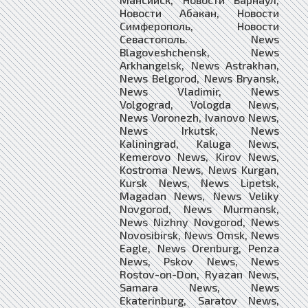
Новости Абакан, Новости
Симферополь, Новости
Севастополь. News
Blagoveshchensk, News
Arkhangelsk, News Astrakhan,
News Belgorod, News Bryansk,
News Vladimir, News
Volgograd, Vologda News,
News Voronezh, Ivanovo News,
News Irkutsk, News
Kaliningrad, Kaluga News,
Kemerovo News, Kirov News,
Kostroma News, News Kurgan,
Kursk News, News Lipetsk,
Magadan News, News Veliky
Novgorod, News Murmansk,
News Nizhny Novgorod, News
Novosibirsk, News Omsk, News
Eagle, News Orenburg, Penza
News, Pskov News, News
Rostov-on-Don, Ryazan News,
Samara News, News
Ekaterinburg, Saratov News,