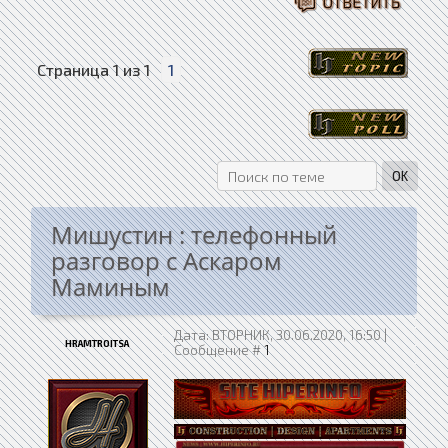
Страница
1
из
1
1
Мишустин : телефонный
разговор с Аскаром
Маминым
Дата: ВТОРНИК, 30.06.2020, 16:50 |
HRAMTROITSA
Сообщение #
1