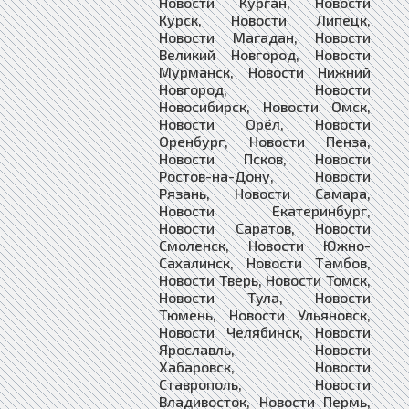
Новости Курган, Новости
Курск, Новости Липецк,
Новости Магадан, Новости
Великий Новгород, Новости
Мурманск, Новости Нижний
Новгород, Новости
Новосибирск, Новости Омск,
Новости Орёл, Новости
Оренбург, Новости Пенза,
Новости Псков, Новости
Ростов-на-Дону, Новости
Рязань, Новости Самара,
Новости Екатеринбург,
Новости Саратов, Новости
Смоленск, Новости Южно-
Сахалинск, Новости Тамбов,
Новости Тверь, Новости Томск,
Новости Тула, Новости
Тюмень, Новости Ульяновск,
Новости Челябинск, Новости
Ярославль, Новости
Хабаровск, Новости
Ставрополь, Новости
Владивосток, Новости Пермь,