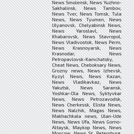
News Smolensk, News Yuzhno-
Sakhalinsk, News Tambov,
News Tver, News Tomsk, Tula
News, News Tyumen, News
Ulyanovsk, Chelyabinsk News,
News Yaroslavl, News
Khabarovsk, News Stavropol,
News Vladivostok, News Perm,
News Krasnoyarsk, News
Krasnodar, News
Petropavlovsk-Kamchatsky,
Cheat News, Cheboksary News,
Grozny news, News Izhevsk,
Kyzyl News, News Kazan,
News Vladikavkaz, News
Yakutsk, News Saransk,
Yoshkar-Ola News, Syktyvkar
News, News Petrozavodsk,
News Cherkessk, Elista News,
News Nalchik, Magas News,
Makhachkala news, Ulan-Ude
News, News Ufa, News Gorno-
Altaysk, Maykop News, News
Moscow, News St. Petersburg,