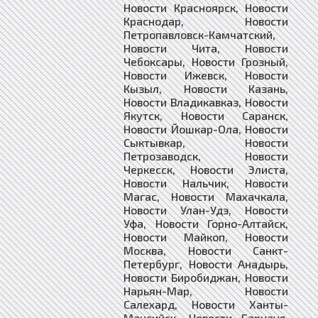
Новости Красноярск, Новости
Краснодар, Новости
Петропавловск-Камчатский,
Новости Чита, Новости
Чебоксары, Новости Грозный,
Новости Ижевск, Новости
Кызыл, Новости Казань,
Новости Владикавказ, Новости
Якутск, Новости Саранск,
Новости Йошкар-Ола, Новости
Сыктывкар, Новости
Петрозаводск, Новости
Черкесск, Новости Элиста,
Новости Нальчик, Новости
Магас, Новости Махачкала,
Новости Улан-Удэ, Новости
Уфа, Новости Горно-Алтайск,
Новости Майкоп, Новости
Москва, Новости Санкт-
Петербург, Новости Анадырь,
Новости Биробиджан, Новости
Нарьян-Мар, Новости
Салехард, Новости Ханты-
Мансийск, Новости Барнаул,