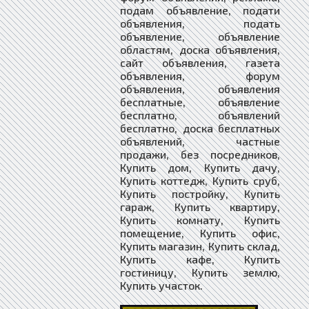
подам объявление, подати
объявления, подать
объявление, объявление
областям, доска объявления,
сайт объявления, газета
объявления, форум
объявления, объявления
бесплатные, объявление
бесплатно, объявлений
бесплатно, доска бесплатных
объявлений, частные
продажи, без посредников,
Купить дом, Купить дачу,
Купить коттедж, Купить сруб,
Купить постройку, Купить
гараж, Купить квартиру,
Купить комнату, Купить
помещение, Купить офис,
Купить магазин, Купить склад,
Купить кафе, Купить
гостиницу, Купить землю,
Купить участок.