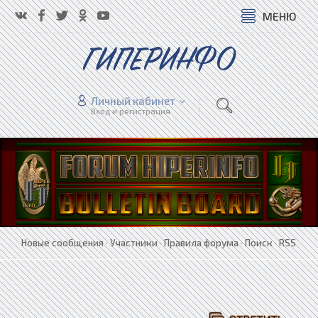
МЕНЮ
ГИПЕРИНФО
Личный кабинет
Вход и регистрация
Новые сообщения
·
Участники
·
Правила форума
·
Поиск
·
RSS