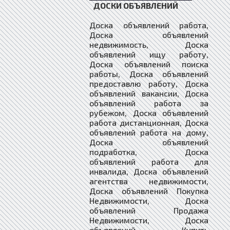
ДОСКИ ОБЪЯВЛЕНИЙ
Доска объявлений работа,
Доска объявлений
недвижимость, Доска
объявлений ищу работу,
Доска объявлений поиска
работы, Доска объявлений
предоставлю работу, Доска
объявлений вакансии, Доска
объявлений работа за
рубежом, Доска объявлений
работа дистанционная, Доска
объявлений работа на дому,
Доска объявлений
подработка, Доска
объявлений работа для
инвалида, Доска объявлений
агентства недвижимости,
Доска объявлений Покупка
Недвижимости, Доска
объявлений Продажа
Недвижимости, Доска
объявлений Купить