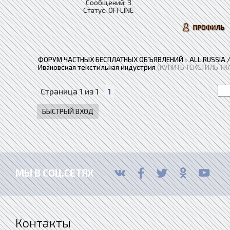
Сообщений:
3
Статус:
OFFLINE
ФОРУМ ЧАСТНЫХ БЕСПЛАТНЫХ ОБЪЯВЛЕНИЙ
»
ALL RUSSIA
Ивановская текстильная индустрия
(КУПИТЬ ТЕКСТИЛЬ ТК
Страница
1
из
1
1
МЫ В СОЦ.СЕТЯХ
Контакты