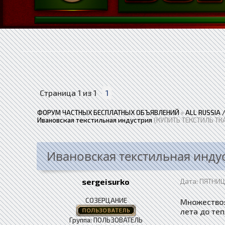
Страница
1
из
1
1
ФОРУМ ЧАСТНЫХ БЕСПЛАТНЫХ ОБЪЯВЛЕНИЙ
»
ALL RUSSIA
Ивановская текстильная индустрия
(КУПИТЬ ТЕКСТИЛЬ ТК
Ивановская текстильная инду
sergeisurko
Дата: ПЯТНИЦА
СОЗЕРЦАНИЕ
Множество:
лета до те
Группа: ПОЛЬЗОВАТЕЛЬ