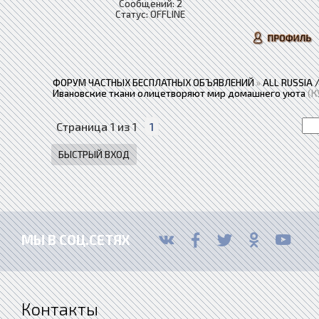
Сообщений:
2
Статус:
OFFLINE
ФОРУМ ЧАСТНЫХ БЕСПЛАТНЫХ ОБЪЯВЛЕНИЙ
»
ALL RUSSIA
Ивановские ткани олицетворяют мир домашнего уюта
(К
Страница
1
из
1
1
МЫ В СОЦ.СЕТЯХ
Контакты