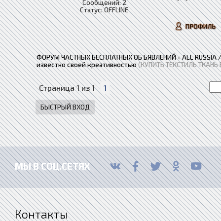
Сообщений:
2
Статус:
OFFLINE
ФОРУМ ЧАСТНЫХ БЕСПЛАТНЫХ ОБЪЯВЛЕНИЙ
»
ALL RUSSIA
известно своей креативностью
(КУПИТЬ ТЕКСТИЛЬ ТКАНЬ 
Страница
1
из
1
1
МЫ В СОЦ.СЕТЯХ
Контакты